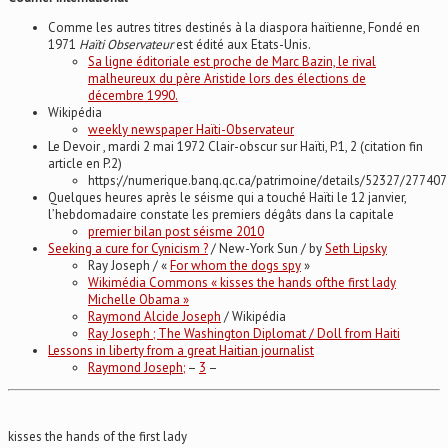
Comme les autres titres destinés à la diaspora haïtienne, Fondé en
1971
Haïti Observateur
est édité aux Etats-Unis.
Sa ligne éditoriale est proche de Marc Bazin, le rival
malheureux du père Aristide lors des élections de
décembre 1990.
Wikipédia
weekly newspaper Haïti-Observateur
Le Devoir , mardi 2 mai 1972 Clair-obscur sur Haïti, P.1, 2 (citation fin
article en P.2)
https://numerique.banq.qc.ca/patrimoine/details/52327/277407
Quelques heures après le séisme qui a touché Haïti le 12 janvier,
l’hebdomadaire constate les premiers dégâts dans la capitale
premier bilan post séisme 2010
Seeking a cure for Cynicism ?
/ New-York Sun / by
Seth Lipsky
Ray Joseph / «
For whom the dogs spy
»
Wikimédia Commons « kisses the hands ofthe first lady
Michelle Obama »
Raymond Alcide Joseph
/ Wikipédia
Ray Joseph ; The Washington Diplomat / Doll from Haiti
Lessons in liberty from a great Haitian journalist
Raymond Joseph;
–
3
–
kisses the hands of the first lady