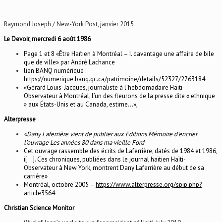
Raymond Joseph / New-York Post, janvier 2015
Le Devoir, mercredi 6 août 1986
Page 1 et 8 «Être Haïtien à Montréal – I. davantage une affaire de bile
que de ville» par André Lachance
lien BANQ numérique :
https://numerique.banq.qc.ca/patrimoine/details/52327/2763184
«Gérard Louis-Jacques, journaliste à l’hebdomadaire Haïti-
Observateur à Montréal, l’un des fleurons de la presse dite « ethnique
» aux États-Unis et au Canada, estime…»,
Alterpresse
«Dany Laferrière vient de publier aux Editions Mémoire d’encrier
l’ouvrage Les années 80 dans ma vieille Ford
Cet ouvrage rassemble des écrits de Laferrière, datés de 1984 et 1986,
i[…]. Ces chroniques, publiées dans le journal haïtien Haïti-
Observateur à New York, montrent Dany Laferrière au début de sa
carrière»
Montréal, octobre 2005 –
https://www.alterpresse.org/spip.php?
article3564
Christian Science Monitor