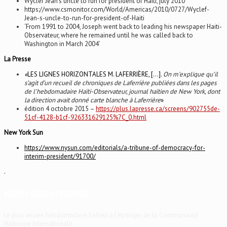
Wyclef Jean’s uncle to run for president of Haiti, july 2010
https://www.csmonitor.com/World/Americas/2010/0727/Wyclef-
Jean-s-uncle-to-run-for-president-of-Haiti
‘From 1991 to 2004, Joseph went back to leading his newspaper Haiti-
Observateur, where he remained until he was called back to
Washington in March 2004’
La Presse
«
LES LIGNES HORIZONTALES M. LAFERRIÈRE, […].
On m’explique qu’il
s’agit d’un recueil de chroniques de Laferrière publiées dans les pages
de l’hebdomadaire
Haïti-Observateur
, journal haïtien de New York, dont
la direction avait donné carte blanche à Laferrière
»
édition 4 octobre 2015 –
https://plus.lapresse.ca/screens/902755de-
51cf-4128-b1cf-926331629125%7C_0.html
New York Sun
https://www.nysun.com/editorials/a-tribune-of-democracy-for-
interim-president/91700/
.
Haïti-Observateur
Le plus ancien hebdomadaire haïtien à l'étranger, de la Communauté
Haïtienne Internationale