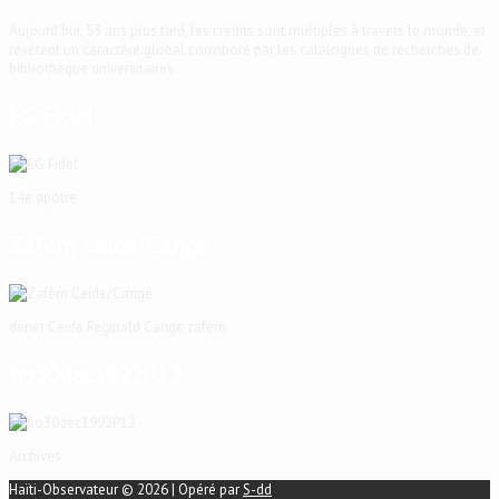
Aujourd'hui, 53 ans plus tard, les crédits sont multiples à travers le monde, et
revêtent un caractère global corroboré par les catalogues de recherches de
bibliothèque universitaires.
EG Fidel
14e apôtre
Zafèm Ceide/Cangé
dener Ceide Reginald Cange zafem
ho30dec1992P12
Archives
Haïti-Observateur © 2026 | Opéré par
S-dd