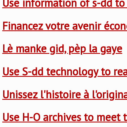
Use information of s-dd to
Financez votre avenir éco
Lè manke gid, pèp la gaye
Use S-dd technology to re
Unissez l'histoire à l'origi
Use H-O archives to meet t