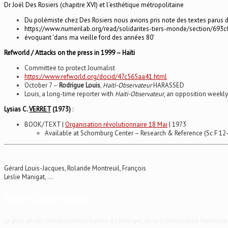
Dr Joël Des Rosiers (chapitre XVI) et l’esthétique métropolitaine
Du polémiste chez Des Rosiers nous avions pris note des textes parus
https://www.numerilab.org/read/solidarites-tiers-monde/section/69
évoquant ‘dans ma vieille ford des années 80’
Refworld / Attacks on the press in 1999 – Haïti
Committee to protect Journalist
https://www.refworld.org/docid/47c565aa41.html
October 7 –
Rodrigue Louis
,
Haiti-Observateur
HARASSED
Louis, a long-time reporter with
Haiti-Observateur
, an opposition weekly 
Lysias C.
VERRET
(1973)
:
BOOK/TEXT
|
Organisation révolutionnaire 18 Mai
|
1973
Available
at Schomburg Center – Research & Reference (
Sc F 12
Gérard Louis-Jacques, Rolande Montreuil, François
Leslie Manigat, …
Haïti-Observateur
Le plus ancien hebdomadaire haïtien à l'étranger, de la Communauté Haïtienne