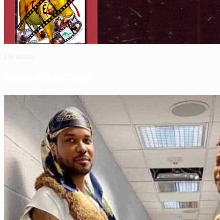
14e apôtre
Zafèm Ceide/Cangé