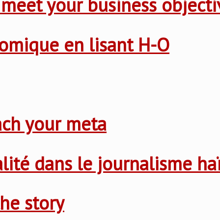
 meet your business objecti
nomique en lisant H-O
ach your meta
nalité dans le journalisme ha
he story