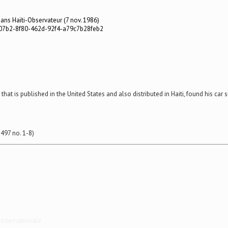
 dans
Haïti-Observateur
(7 nov. 1986)
3c07b2-8f80-462d-92f4-a79c7b28feb2
that is published in the United States and also distributed in Haiti, found his car
-497 no. 1-8
)
 Internationale