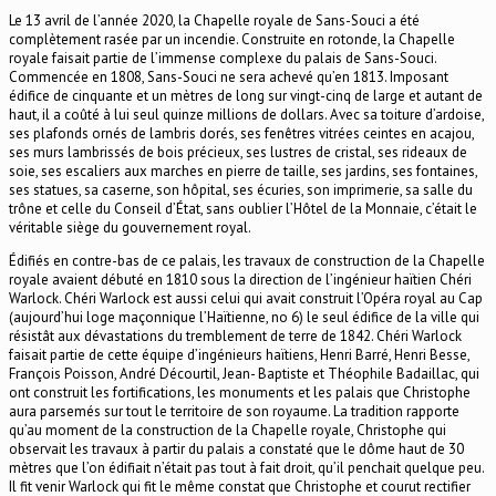
Le 13 avril de l’année 2020, la Chapelle royale de Sans-Souci a été
complètement rasée par un incendie. Construite en rotonde, la Chapelle
royale faisait partie de l’immense complexe du palais de Sans-Souci.
Commencée en 1808, Sans-Souci ne sera achevé qu’en 1813. Imposant
édifice de cinquante et un mètres de long sur vingt-cinq de large et autant de
haut, il a coûté à lui seul quinze millions de dollars. Avec sa toiture d’ardoise,
ses plafonds ornés de lambris dorés, ses fenêtres vitrées ceintes en acajou,
ses murs lambrissés de bois précieux, ses lustres de cristal, ses rideaux de
soie, ses escaliers aux marches en pierre de taille, ses jardins, ses fontaines,
ses statues, sa caserne, son hôpital, ses écuries, son imprimerie, sa salle du
trône et celle du Conseil d’État, sans oublier l’Hôtel de la Monnaie, c’était le
véritable siège du gouvernement royal.
Édifiés en contre-bas de ce palais, les travaux de construction de la Chapelle
royale avaient débuté en 1810 sous la direction de l’ingénieur haïtien Chéri
Warlock. Chéri Warlock est aussi celui qui avait construit l’Opéra royal au Cap
(aujourd’hui loge maçonnique l’Haïtienne, no 6) le seul édifice de la ville qui
résistât aux dévastations du tremblement de terre de 1842. Chéri Warlock
faisait partie de cette équipe d’ingénieurs haïtiens, Henri Barré, Henri Besse,
François Poisson, André Décourtil, Jean- Baptiste et Théophile Badaillac, qui
ont construit les fortifications, les monuments et les palais que Christophe
aura parsemés sur tout le territoire de son royaume. La tradition rapporte
qu’au moment de la construction de la Chapelle royale, Christophe qui
observait les travaux à partir du palais a constaté que le dôme haut de 30
mètres que l’on édifiait n’était pas tout à fait droit, qu’il penchait quelque peu.
Il fit venir Warlock qui fit le même constat que Christophe et courut rectifier