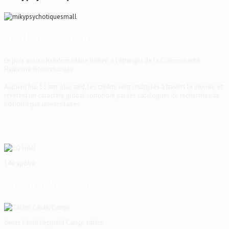
Haïti-Observateur
Le plus ancien hebdomadaire haïtien à l'étranger, de la Communauté
Haïtienne Internationale
Aujourd'hui, 53 ans plus tard, les crédits sont multiples à travers le monde, et
revêtent un caractère global corroboré par les catalogues de recherches de
bibliothèque universitaires.
EG Fidel
14e apôtre
Zafèm Ceide/Cangé
dener Ceide Reginald Cange zafem