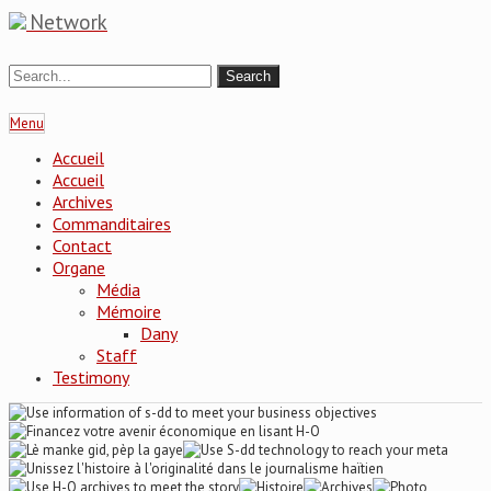
Network
Menu
Accueil
Accueil
Archives
Commanditaires
Contact
Organe
Média
Mémoire
Dany
Staff
Testimony