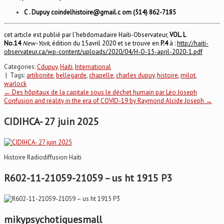
C . Dupuy coindelhistoire@gmail.c om (514) 862-7185
cet article est publié par l’hebdomadaire Haïti-Observateur,
VOL. L
No.14
New-York
, édition du 15avril 2020 et se trouve en
P.4
à :
http://haiti-
observateur.ca/wp-content/uploads/2020/04/H-O-15-april-2020-1.pdf
Categories:
Cdupuy
,
Haïti
,
International
| Tags:
artibonite
,
bellegarde
,
chapelle
,
charles dupuy
,
histoire
,
milot
,
warlock
Post
←
Des hôpitaux de la capitale sous le déchet humain par Léo Joseph
Confusion and reality in the era of COVID-19 by Raymond Alcide Joseph
→
navigation
CIDIHCA- 27 juin 2025
Histoire Radiodiffusion Haïti
R602-11-21059-21059 – us ht 1915 P3
mikypsychotiquesmall