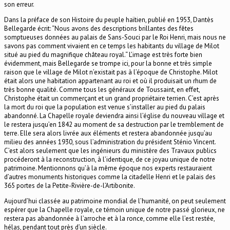
son erreur.
Dans la préface de son Histoire du peuple haïtien, publié en 1953, Dantès
Bellegarde écrit: “Nous avons des descriptions brillantes des fêtes
somptueuses données au palais de Sans-Souci par le Roi Henri, mais nous ne
savons pas comment vivaient en ce temps les habitants du village de Milot
situé au pied du magnifique château royal.“ L’image est très forte bien
évidemment, mais Bellegarde se trompe ici, pour la bonne et très simple
raison que le village de Milot n’existait pas à l’époque de Christophe. Milot
était alors une habitation appartenant au roi et où il produisait un rhum de
très bonne qualité. Comme tous les généraux de Toussaint, en effet,
Christophe était un commerçant et un grand propriétaire terrien. C’est après
la mort du roi que la population est venue s’installer au pied du palais
abandonné. La Chapelle royale deviendra ainsi l’église du nouveau village et
le restera jusqu’en 1842 au moment de sa destruction par le tremblement de
terre. Elle sera alors livrée aux éléments et restera abandonnée jusqu’au
milieu des années 1930, sous l’administration du président Sténio Vincent.
C’est alors seulement que les ingénieurs du ministère des Travaux publics
procéderont à la reconstruction, à l’identique, de ce joyau unique de notre
patrimoine. Mentionnons qu’à la même époque nos experts restauraient
d’autres monuments historiques comme la citadelle Henri et le palais des
365 portes de la Petite-Rivière-de-l’Artibonite.
Aujourd’hui classée au patrimoine mondial de l’humanité, on peut seulement
espérer que la Chapelle royale, ce témoin unique de notre passé glorieux, ne
restera pas abandonnée à l’arroche et à la ronce, comme elle l’est restée,
hélas, pendant tout près d’un siècle.