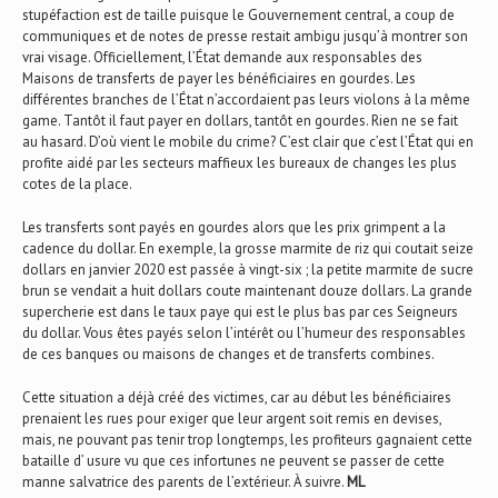
stupéfaction est de taille puisque le Gouvernement central, a coup de
communiques et de notes de presse restait ambigu jusqu’à montrer son
vrai visage. Officiellement, l’État demande aux responsables des
Maisons de transferts de payer les bénéficiaires en gourdes. Les
différentes branches de l’État n’accordaient pas leurs violons à la même
game. Tantôt il faut payer en dollars, tantôt en gourdes. Rien ne se fait
au hasard. D’où vient le mobile du crime? C’est clair que c’est l’État qui en
profite aidé par les secteurs maffieux les bureaux de changes les plus
cotes de la place.
Les transferts sont payés en gourdes alors que les prix grimpent a la
cadence du dollar. En exemple, la grosse marmite de riz qui coutait seize
dollars en janvier 2020 est passée à vingt-six ; la petite marmite de sucre
brun se vendait a huit dollars coute maintenant douze dollars. La grande
supercherie est dans le taux paye qui est le plus bas par ces Seigneurs
du dollar. Vous êtes payés selon l’intérêt ou l’humeur des responsables
de ces banques ou maisons de changes et de transferts combines.
Cette situation a déjà créé des victimes, car au début les bénéficiaires
prenaient les rues pour exiger que leur argent soit remis en devises,
mais, ne pouvant pas tenir trop longtemps, les profiteurs gagnaient cette
bataille d’ usure vu que ces infortunes ne peuvent se passer de cette
manne salvatrice des parents de l’extérieur. À suivre.
ML