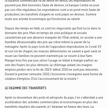
la balance commerciale va de déficit en déficit, les importations ne
peuvent pas être honorées, faute de devises, la banque Centre ne joue
pas son rôle régulateur, les exportations sont a un point mort, faute de
production, les transferts d’argent ne sont payes en devises .Somme
toute une activité économique qui fonctionne au ralenti.
Depuis des temps en Haïti, ce sont les négociants qui font la loi dans le
domaine des prix. Mais en temps de crise politique et sociale
caractérisée par une absence marquée de l’État central, on assiste a une
flambée déraisonnable des prix qui crève même le panier de la
ménagère. Après le pays-lock de l’opposition improductive, le Covid-19
et son lot de chagrin, les masses défavorisées ne savent a quel saint se
vouer. Les familles ne peuvent vraiment pas se nourrir à leur faim.
Manger trois fois par jour, selon l’usage se réduit à manger parfois au
sein des foyers les plus démunis. Le chômage aidant, les maigres
emplois perdus vers la fin de 2019- début 2020 ne sont pas retournés.
Durant le premier semestre 2020, l’économie n’enregistre aune forme de
création d’emplois. D’où l’accroissement de la misère !
LE DILEMME DES TRANSFERTS
Après la réouverture des ports et aéroports du pays, l’on s’attendait a une
accélération des activités commerciales et économiques en plus des
transferts réguliers des parents à l’ étranger en faveur des leurs. La