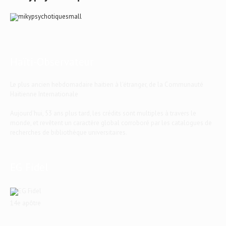
Haïti-Observateur
Le plus ancien hebdomadaire haïtien à l'étranger, de la Communauté
Haïtienne Internationale
Aujourd'hui, 53 ans plus tard, les crédits sont multiples à travers le
monde, et revêtent un caractère global corroboré par les catalogues de
recherches de bibliothèque universitaires.
EG Fidel
14e apôtre