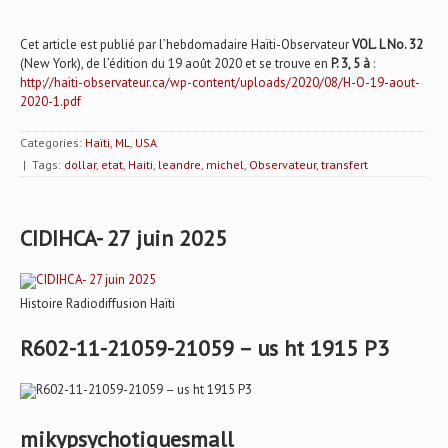
Cet article est publié par l’hebdomadaire Haïti-Observateur
VOL.
L No. 32
(New York), de l’édition du 19 août 2020 et se trouve en
P. 3, 5 à
:
http://haiti-observateur.ca/wp-content/uploads/2020/08/H-O-19-aout-
2020-1.pdf
Categories:
Haïti
,
ML
,
USA
| Tags:
dollar
,
etat
,
Haiti
,
leandre
,
michel
,
Observateur
,
transfert
CIDIHCA- 27 juin 2025
Histoire Radiodiffusion Haïti
R602-11-21059-21059 – us ht 1915 P3
mikypsychotiquesmall