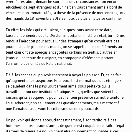
Avec l’arrestation, dimanche soir, dans des circonstances non encore
élucidées, de sept étrangers et d’un haïtien lourdement armé à bord de
véhicules non immatriculés, la thèse de la présence de mercenaires, lors
des manifs du 18 novembre 2018 semble, de plus en plus se confirmer.
En effet, les infos qui circulaient, quelques jours avant cette date,
laissaient entendre que le DG d’un important ministère s’était, lui-même,
rendu à l’aéroport pour accueillir des étrangers qu’on croyait être des
journalistes. Le jour de ces manifs, on se rappelle que des éléments au
teint clair ont été aperçus encagoulés certains en treillis, d’autres en
jeans, ou en tenue de « sniper», en compagnie d’éléments portant
l’uniforme des unités du Palais national.
Déjà, les scribes du pouvoir cherchent à noyer le poisson. Et, ça ne fait
qu’augmenter les suspicions. Pour eux, il est normal que des étrangers
se baladent dans le pays lourdement armé, sous prétexte qu’ils
travaillent pour une institution étatique. Mais, quelles que soient les
raisons qu’ils évoqueront, pour justifier leur présence sur notre territoire,
ils susciteront, non seulement des questionnements, mais mettront à
nue l’amateurisme, voire le crétinisme de nos politicards.
Un pouvoir, qui donne accès, clandestinement, à son territoire à des
hommes en possession d’armes de guerre, est coupable de trafic illégal
d’armes de guerre. Ce pouvoir peut être doublement coupable, si ces