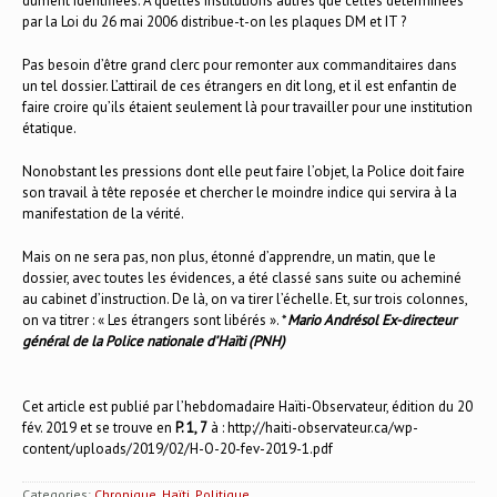
dûment identifiées. À quelles institutions autres que celles déterminées
par la Loi du 26 mai 2006 distribue-t-on les plaques DM et IT ?
Pas besoin d’être grand clerc pour remonter aux commanditaires dans
un tel dossier. L’attirail de ces étrangers en dit long, et il est enfantin de
faire croire qu’ils étaient seulement là pour travailler pour une institution
étatique.
Nonobstant les pressions dont elle peut faire l’objet, la Police doit faire
son travail à tête reposée et chercher le moindre indice qui servira à la
manifestation de la vérité.
Mais on ne sera pas, non plus, étonné d’apprendre, un matin, que le
dossier, avec toutes les évidences, a été classé sans suite ou acheminé
au cabinet d’instruction. De là, on va tirer l’échelle. Et, sur trois colonnes,
on va titrer : « Les étrangers sont libérés ». *
Mario Andrésol Ex-directeur
général de la Police nationale d’Haïti (PNH)
Cet article est publié par l’hebdomadaire Haïti-Observateur, édition du 20
fév. 2019 et se trouve en
P. 1, 7
à :
http://haiti-observateur.ca/wp-
content/uploads/2019/02/H-O-20-fev-2019-1.pdf
Categories:
Chronique
,
Haïti
,
Politique