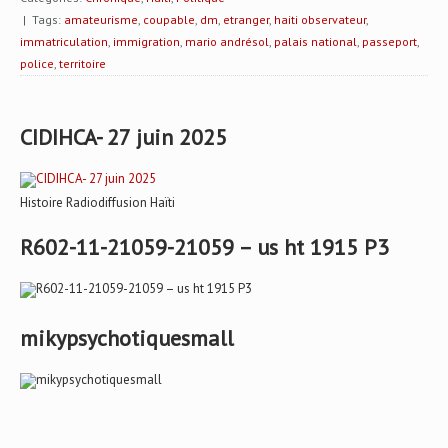
| Tags:
amateurisme
,
coupable
,
dm
,
etranger
,
haiti observateur
,
immatriculation
,
immigration
,
mario andrésol
,
palais national
,
passeport
,
police
,
territoire
CIDIHCA- 27 juin 2025
Histoire Radiodiffusion Haïti
R602-11-21059-21059 – us ht 1915 P3
mikypsychotiquesmall