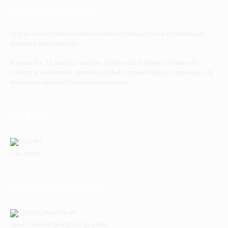
Haïti-Observateur
Le plus ancien hebdomadaire haïtien à l'étranger, de la Communauté
Haïtienne Internationale
Aujourd'hui, 53 ans plus tard, les crédits sont multiples à travers le
monde, et revêtent un caractère global corroboré par les catalogues de
recherches de bibliothèque universitaires.
EG Fidel
14e apôtre
Zafèm Ceide/Cangé
dener Ceide Reginald Cange zafem