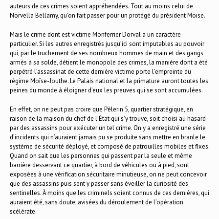
auteurs de ces crimes soient appréhendées. Tout au moins celui de
Norvella Bellamy, qu’on fait passer pour un protégé du président Moïse.
Mais le crime dont est victime Monferrier Dorval a un caractère
particulier. Si les autres enregistrés jusqu’ici sont imputables au pouvoir
qui, par le truchement de ses nombreux hommes de main et des gangs
armés à sa solde, détient le monopole des crimes, la manière dont a été
perpétré l’assassinat de cette dernière victime porte l’empreinte du
régime Moïse-Jouthe. Le Palais national et la primature auront toutes les
peines du monde à éloigner d’eux les preuves qui se sont accumulées.
En effet, on ne peut pas croire que Pèlerin 5, quartier stratégique, en
raison de la maison du chef de l’État qui s’y trouve, soit choisi au hasard
par des assassins pour exécuter un tel crime. On y a enregistré une série
d’incidents qui n’auraient jamais pu se produite sans mettre en branle le
système de sécurité déployé, et composé de patrouilles mobiles et fixes.
Quand on sait que les personnes qui passent par la seule et même
barrière desservant ce quartier, à bord de véhicules ou à pied, sont
exposées à une vérification sécuritaire minutieuse, on ne peut concevoir
que des assassins puis sent y passer sans éveiller la curiosité des
sentinelles. À moins que les criminels soient connus de ces dernières, qui
auraient été, sans doute, avisées du déroulement de l’opération
scélérate.