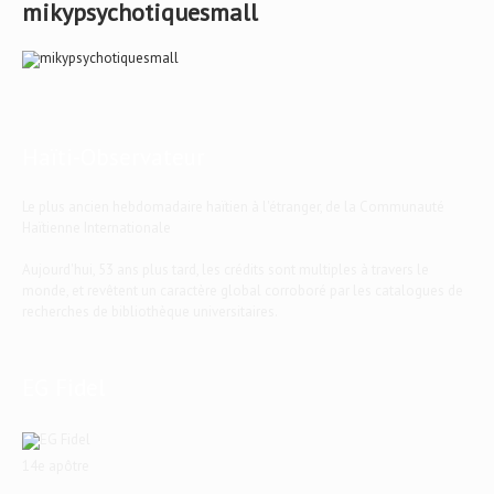
mikypsychotiquesmall
Haïti-Observateur
Le plus ancien hebdomadaire haïtien à l'étranger, de la Communauté
Haïtienne Internationale
Aujourd'hui, 53 ans plus tard, les crédits sont multiples à travers le
monde, et revêtent un caractère global corroboré par les catalogues de
recherches de bibliothèque universitaires.
EG Fidel
14e apôtre