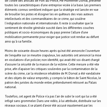
de l’ordre des avocats de Port-au-Prince, Me Monferrier Dorval, présente
toutes les caractéristiques d’une entreprise viciée à la base. Les premiers
éléments connus semblent indiquer que la stratégie est lancée en vue
de brouiller les pistes et éloigner les en quêteurs des vrais auteurs
intellectuels et des commanditaires de ce crime, qui soulève
l’indignation nationale et internationale. Il reste à souhaiter que le
sentiment de révolte générale suscité dans les différentes couches
politiques et socio-économiques du pays prenne l’allure d’une
mobilisation permanente pour exiger que justice soit rendue au défunt
ainsi qu’à sa famille.
Moins de soixante-douze heures après qu’eut été annoncée l’ouverture
de l’enquête sur ce meurtre crapuleux, les autorités ont annoncé la mise
en «isolation» d’un policier, non identifié, qui avait été soi-disant chargé
d’assurer la sécurité de la maison de la victime. Cette mesure a été vite
prise, afin d’apaiser les critiques soulevées par la contamination de la
scène du crime, car la résidence inhabitée de M. Dorval a été vandalisée
et des objets de valeur emportés, y compris le bâton de Saint Nicolas, le
patron des juristes du monde entier, prétendument retrouvé au Palais
national.
Toutefois, cet agent de Police n’a pas l’air de subir le sort qui lui a été
infligé sans grommeler. Dans une vidéo, à lui attribuée, distribuée sur les
réseaux sociaux, il se plaint d’avoir été accusé injustement par les