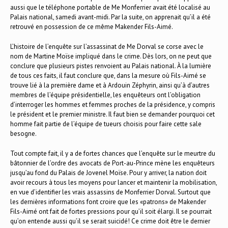
aussi que le téléphone portable de Me Monferrier avait été localisé au
Palais national, samedi avant-midi. Par la suite, on apprenait qu’il a été
retrouvé en possession de ce même Makender Fils-Aimé.
L’histoire de l’enquête sur l’assassinat de Me Dorval se corse avec le
nom de Martine Moïse impliqué dans le crime. Dès lors, on ne peut que
conclure que plusieurs pistes renvoient au Palais national. À la lumière
de tous ces faits, il faut conclure que, dans la mesure où Fils-Aimé se
trouve lié à la première dame et à Ardouin Zéphyrin, ainsi qu’à d’autres
membres de l’équipe présidentielle, les enquêteurs ont l’obligation
d’interroger les hommes et femmes proches de la présidence, y compris
le président et le premier ministre. Il faut bien se demander pourquoi cet
homme fait partie de l’équipe de tueurs choisis pour faire cette sale
besogne.
Tout compte fait, il y a de fortes chances que l’enquête sur le meurtre du
bâtonnier de l’ordre des avocats de Port-au-Prince mène les enquêteurs
jusqu’au fond du Palais de Jovenel Moïse. Pour y arriver, la nation doit
avoir recours à tous les moyens pour lancer et maintenir la mobilisation,
en vue d’identifier les vrais assassins de Monferrier Dorval. Surtout que
les dernières informations font croire que les «patrons» de Makender
Fils-Aimé ont fait de fortes pressions pour qu’il soit élargi. Il se pourrait
qu’on entende aussi qu’il se serait suicidé! Ce crime doit être le dernier