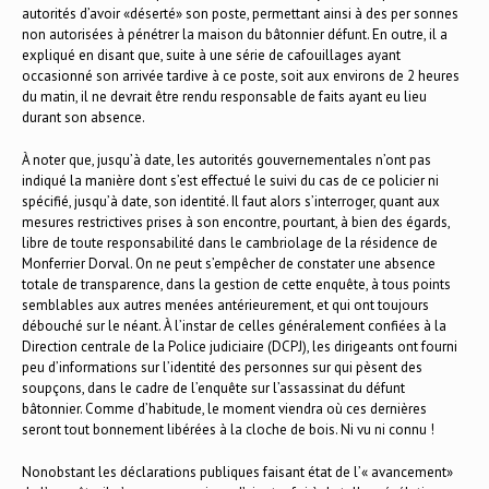
autorités d’avoir «déserté» son poste, permettant ainsi à des per sonnes
non autorisées à pénétrer la maison du bâtonnier défunt. En outre, il a
expliqué en disant que, suite à une série de cafouillages ayant
occasionné son arrivée tardive à ce poste, soit aux environs de 2 heures
du matin, il ne devrait être rendu responsable de faits ayant eu lieu
durant son absence.
À noter que, jusqu’à date, les autorités gouvernementales n’ont pas
indiqué la manière dont s’est effectué le suivi du cas de ce policier ni
spécifié, jusqu’à date, son identité. Il faut alors s’interroger, quant aux
mesures restrictives prises à son encontre, pourtant, à bien des égards,
libre de toute responsabilité dans le cambriolage de la résidence de
Monferrier Dorval. On ne peut s’empêcher de constater une absence
totale de transparence, dans la gestion de cette enquête, à tous points
semblables aux autres menées antérieurement, et qui ont toujours
débouché sur le néant. À l’instar de celles généralement confiées à la
Direction centrale de la Police judiciaire (DCPJ), les dirigeants ont fourni
peu d’informations sur l’identité des personnes sur qui pèsent des
soupçons, dans le cadre de l’enquête sur l’assassinat du défunt
bâtonnier. Comme d’habitude, le moment viendra où ces dernières
seront tout bonnement libérées à la cloche de bois. Ni vu ni connu !
Nonobstant les déclarations publiques faisant état de l’« avancement»