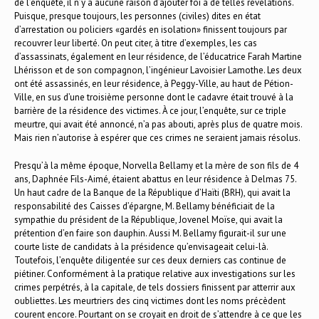
de l’enquête, il n’y a aucune raison d’ajouter foi à de telles révélations.
Puisque, presque toujours, les personnes (civiles) dites en état
d’arrestation ou policiers «gardés en isolation» finissent toujours par
recouvrer leur liberté. On peut citer, à titre d’exemples, les cas
d’assassinats, également en leur résidence, de l’éducatrice Farah Martine
Lhérisson et de son compagnon, l’ingénieur Lavoisier Lamothe. Les deux
ont été assassinés, en leur résidence, à Peggy-Ville, au haut de Pétion-
Ville, en sus d’une troisième personne dont le cadavre était trouvé à la
barrière de la résidence des victimes. À ce jour, l’enquête, sur ce triple
meurtre, qui avait été annoncé, n’a pas abouti, après plus de quatre mois.
Mais rien n’autorise à espérer que ces crimes ne seraient jamais résolus.
Presqu’à la même époque, Norvella Bellamy et la mère de son fils de 4
ans, Daphnée Fils-Aimé, étaient abattus en leur résidence à Delmas 75.
Un haut cadre de la Banque de la République d’Haïti (BRH), qui avait la
responsabilité des Caisses d’épargne, M. Bellamy bénéficiait de la
sympathie du président de la République, Jovenel Moïse, qui avait la
prétention d’en faire son dauphin. Aussi M. Bellamy figurait-il sur une
courte liste de candidats à la présidence qu’envisageait celui-là.
Toutefois, l’enquête diligentée sur ces deux derniers cas continue de
piétiner. Conformément à la pratique relative aux investigations sur les
crimes perpétrés, à la capitale, de tels dossiers finissent par atterrir aux
oubliettes. Les meurtriers des cinq victimes dont les noms précèdent
courent encore. Pourtant on se croyait en droit de s’attendre à ce que les