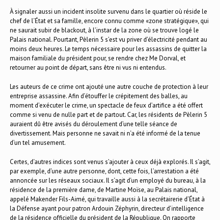
À signaler aussi un incident insolite survenu dans le quartier où réside le
chef de l’État et sa famille, encore connu comme «zone stratégique», qui
ne saurait subir de blackout, à l’instar de la zone où se trouve logé le
Palais national. Pourtant, Pèlerin 5 s’est vu priver d’électricité pendant au
moins deux heures. Le temps nécessaire pour les assassins de quitter la
maison familiale du président pour, se rendre chez Me Dorval, et
retourner au point de départ, sans être ni vus ni entendus.
Les auteurs de ce crime ont ajouté une autre couche de protection à leur
entreprise assassine. Afin d’étouffer le crépitement des balles, au
moment d’exécuter le crime, un spectacle de feux d’artifice a été offert
comme si venu de nulle part et de partout. Car, les résidents de Pèlerin 5
auraient dû être avisés du déroulement d’une telle séance de
divertissement. Mais personne ne savait ni n’a été informé de la tenue
d’un tel amusement.
Certes, d’autres indices sont venus s’ajouter à ceux déjà explorés. Il s’agit,
par exemple, d’une autre personne, dont, cette fois, l’arrestation a été
annoncée sur les réseaux sociaux. Il s’agit d’un employé du bureau, à la
résidence de la première dame, de Martine Moïse, au Palais national,
appelé Makender Fils-Aimé, qui travaille aussi à la secrétairerie d’État à
la Défense ayant pour patron Ardouin Zéphyrin, directeur d’intelligence
de la résidence officielle du président de la République. On rapporte