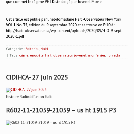
que commet le régime PHTKiste dirigé par Jovenel Moïse.
Cet article est publié par l’hebdomadaire Haïti-Observateur New York
VOL. L No. 35
, édition du 9 septembre 2020 et se trouve en
P. 10
à :
http://haiti-observateur.ca/wp-content/uploads/2020/09/H-O-9-sept-
2020-1.pdf
Categories:
Editorial
,
Haïti
| Tags:
crime
,
enquête
,
haiti observateur
,
jovenel
,
monferrier
,
norvella
CIDIHCA- 27 juin 2025
Histoire Radiodiffusion Haïti
R602-11-21059-21059 – us ht 1915 P3