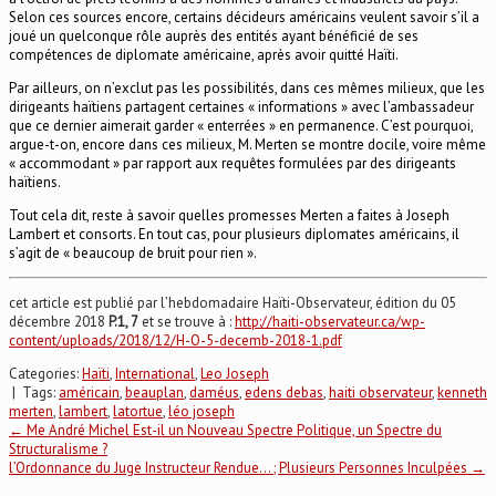
Selon ces sources encore, certains décideurs américains veulent savoir s’il a
joué un quelconque rôle auprès des entités ayant bénéficié de ses
compétences de diplomate américaine, après avoir quitté Haïti.
Par ailleurs, on n’exclut pas les possibilités, dans ces mêmes milieux, que les
dirigeants haïtiens partagent certaines « informations » avec l’ambassadeur
que ce dernier aimerait garder « enterrées » en permanence. C’est pourquoi,
argue-t-on, encore dans ces milieux, M. Merten se montre docile, voire même
« accommodant » par rapport aux requêtes formulées par des dirigeants
haïtiens.
Tout cela dit, reste à savoir quelles promesses Merten a faites à Joseph
Lambert et consorts. En tout cas, pour plusieurs diplomates américains, il
s’agit de « beaucoup de bruit pour rien ».
cet article est publié par l’hebdomadaire Haïti-Observateur, édition du 05
décembre 2018
P.1, 7
et se trouve à :
http://haiti-observateur.ca/wp-
content/uploads/2018/12/H-O-5-decemb-2018-1.pdf
Categories:
Haïti
,
International
,
Leo Joseph
| Tags:
américain
,
beauplan
,
daméus
,
edens debas
,
haiti observateur
,
kenneth
merten
,
lambert
,
latortue
,
léo joseph
Post
←
Me André Michel Est-il un Nouveau Spectre Politique, un Spectre du
Structuralisme ?
l’Ordonnance du Juge Instructeur Rendue… ; Plusieurs Personnes Inculpées
→