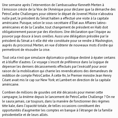
Une semaine après l’intervention de l’ambassadeur Kenneth Merten à
l’émission créole de la Voix de l’Amérique pour déclarer que la démarche des
PetroCaribe Challengers pour obtenir le départ de Jovenel Moïse n’aboutira
nulle part, le président du Sénat haïtien a effectué une visite à la capitale
américaine. Puisque, selon le sous-secrétaire d’État aux Affaires latino-
américaines et de la Caraïbe, tout changement de président en Haïti doit
obligatoirement passer par des élections. Une déclaration que l’équipe au
pouvoir juge douce à leurs oreilles. Aussi une délégation présidée par le
président du Sénat a-t-elle été vite constituée pour se rendre à Washington,
auprès du proconsul Merten, en vue d’obtenir de nouveaux mots d’ordre qui
permettront de résoudre la crise.
Tout cela n’est que simulacre diplomatico-politique destiné à épater certains
et à bluffer d’autres. Ce voyage s’inscrit de préférence dans la logique de
dépenser les derniers décaissements effectués par l’exécutif pour avoir
raison de la mobilisation qui charrie les revendications des demandeurs de
reddition de compte PetroCaribe. À cette fin, le Premier ministre Jean Henry
Céant avait mis le cap sur New York; et Lambert en direction de la capitale
américaine.
Combien de millions de gourdes ont été décaissés pour mener cette
campagne, la énième depuis le lancement de PetroCaribe Challenge ? On ne
le saura jamais, car toujours, dans la manière de fonctionner des régimes
tète kale, dans l’opacité totale, de telles occasions constituent des
opportunités d’augmenter les comptes en banque à l’étranger de la famille
présidentielle et de leurs alliés.