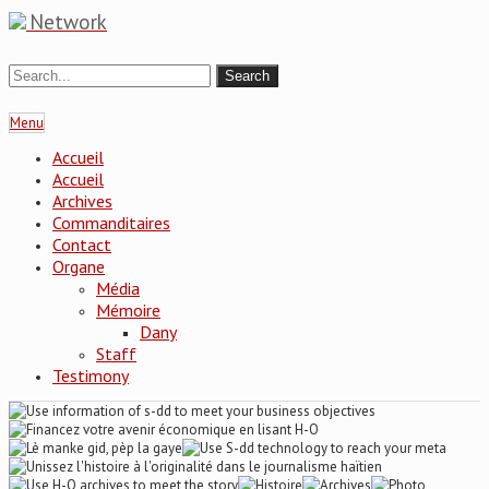
Network
Menu
Accueil
Accueil
Archives
Commanditaires
Contact
Organe
Média
Mémoire
Dany
Staff
Testimony