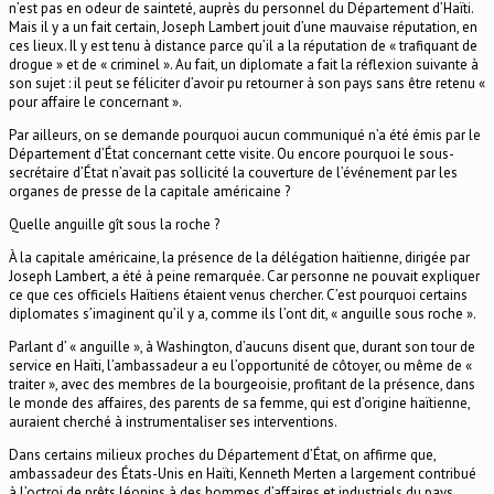
n’est pas en odeur de sainteté, auprès du personnel du Département d’Haïti.
Mais il y a un fait certain, Joseph Lambert jouit d’une mauvaise réputation, en
ces lieux. Il y est tenu à distance parce qu’il a la réputation de « trafiquant de
drogue » et de « criminel ». Au fait, un diplomate a fait la réflexion suivante à
son sujet : il peut se féliciter d’avoir pu retourner à son pays sans être retenu «
pour affaire le concernant ».
Par ailleurs, on se demande pourquoi aucun communiqué n’a été émis par le
Département d’État concernant cette visite. Ou encore pourquoi le sous-
secrétaire d’État n’avait pas sollicité la couverture de l’événement par les
organes de presse de la capitale américaine ?
Quelle anguille gît sous la roche ?
À la capitale américaine, la présence de la délégation haïtienne, dirigée par
Joseph Lambert, a été à peine remarquée. Car personne ne pouvait expliquer
ce que ces officiels Haïtiens étaient venus chercher. C’est pourquoi certains
diplomates s’imaginent qu’il y a, comme ils l’ont dit, « anguille sous roche ».
Parlant d’ « anguille », à Washington, d’aucuns disent que, durant son tour de
service en Haïti, l’ambassadeur a eu l’opportunité de côtoyer, ou même de «
traiter », avec des membres de la bourgeoisie, profitant de la présence, dans
le monde des affaires, des parents de sa femme, qui est d’origine haïtienne,
auraient cherché à instrumentaliser ses interventions.
Dans certains milieux proches du Département d’État, on affirme que,
ambassadeur des États-Unis en Haïti, Kenneth Merten a largement contribué
à l’octroi de prêts léonins à des hommes d’affaires et industriels du pays.