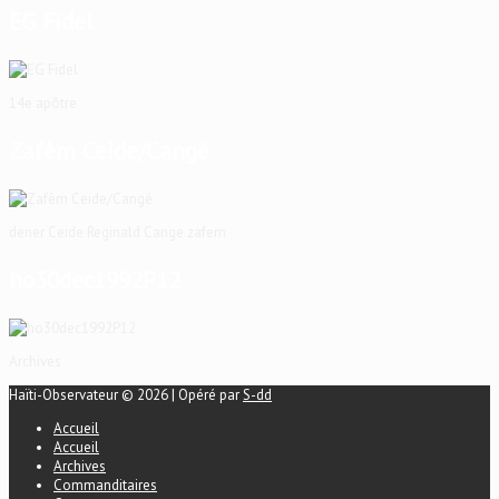
EG Fidel
14e apôtre
Zafèm Ceide/Cangé
dener Ceide Reginald Cange zafem
ho30dec1992P12
Archives
Haïti-Observateur © 2026 | Opéré par
S-dd
Accueil
Accueil
Archives
Commanditaires