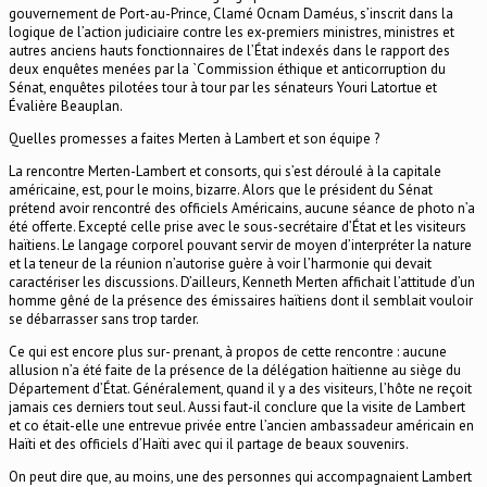
gouvernement de Port-au-Prince, Clamé Ocnam Daméus, s’inscrit dans la
logique de l’action judiciaire contre les ex-premiers ministres, ministres et
autres anciens hauts fonctionnaires de l’État indexés dans le rapport des
deux enquêtes menées par la `Commission éthique et anticorruption du
Sénat, enquêtes pilotées tour à tour par les sénateurs Youri Latortue et
Évalière Beauplan.
Quelles promesses a faites Merten à Lambert et son équipe ?
La rencontre Merten-Lambert et consorts, qui s’est déroulé à la capitale
américaine, est, pour le moins, bizarre. Alors que le président du Sénat
prétend avoir rencontré des officiels Américains, aucune séance de photo n’a
été offerte. Excepté celle prise avec le sous-secrétaire d’État et les visiteurs
haïtiens. Le langage corporel pouvant servir de moyen d’interpréter la nature
et la teneur de la réunion n’autorise guère à voir l’harmonie qui devait
caractériser les discussions. D’ailleurs, Kenneth Merten affichait l’attitude d’un
homme gêné de la présence des émissaires haïtiens dont il semblait vouloir
se débarrasser sans trop tarder.
Ce qui est encore plus sur- prenant, à propos de cette rencontre : aucune
allusion n’a été faite de la présence de la délégation haïtienne au siège du
Département d’État. Généralement, quand il y a des visiteurs, l’hôte ne reçoit
jamais ces derniers tout seul. Aussi faut-il conclure que la visite de Lambert
et co était-elle une entrevue privée entre l’ancien ambassadeur américain en
Haïti et des officiels d’Haïti avec qui il partage de beaux souvenirs.
On peut dire que, au moins, une des personnes qui accompagnaient Lambert