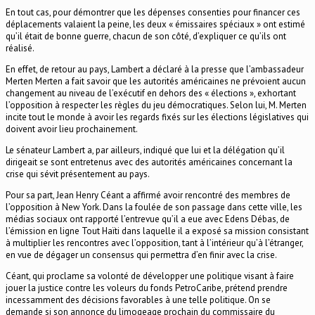
En tout cas, pour démontrer que les dépenses consenties pour financer ces
déplacements valaient la peine, les deux « émissaires spéciaux » ont estimé
qu’il était de bonne guerre, chacun de son côté, d’expliquer ce qu’ils ont
réalisé.
En effet, de retour au pays, Lambert a déclaré à la presse que l’ambassadeur
Merten Merten a fait savoir que les autorités américaines ne prévoient aucun
changement au niveau de l’exécutif en dehors des « élections », exhortant
l’opposition à respecter les règles du jeu démocratiques. Selon lui, M. Merten
incite tout le monde à avoir les regards fixés sur les élections législatives qui
doivent avoir lieu prochainement.
Le sénateur Lambert a, par ailleurs, indiqué que lui et la délégation qu’il
dirigeait se sont entretenus avec des autorités américaines concernant la
crise qui sévit présentement au pays.
Pour sa part, Jean Henry Céant a affirmé avoir rencontré des membres de
l’opposition à New York. Dans la foulée de son passage dans cette ville, les
médias sociaux ont rapporté l’entrevue qu’il a eue avec Edens Débas, de
l’émission en ligne Tout Haïti dans laquelle il a exposé sa mission consistant
à multiplier les rencontres avec l’opposition, tant à l’intérieur qu’à l’étranger,
en vue de dégager un consensus qui permettra d’en finir avec la crise.
Céant, qui proclame sa volonté de développer une politique visant à faire
jouer la justice contre les voleurs du fonds PetroCaribe, prétend prendre
incessamment des décisions favorables à une telle politique. On se
demande si son annonce du limogeage prochain du commissaire du