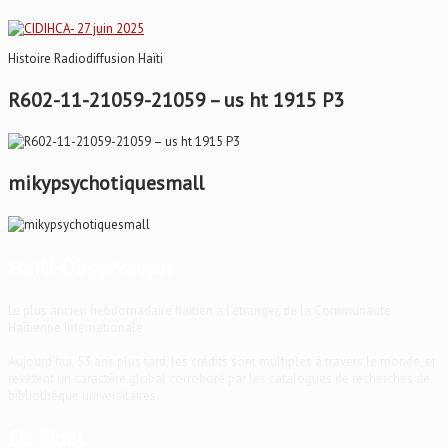
Histoire Radiodiffusion Haïti
R602-11-21059-21059 – us ht 1915 P3
mikypsychotiquesmall
Haïti-Observateur
Le plus ancien hebdomadaire haïtien à l'étranger, de la Communauté
Haïtienne Internationale
Aujourd'hui, 53 ans plus tard, les crédits sont multiples à travers le monde, et
revêtent un caractère global corroboré par les catalogues de recherches de
bibliothèque universitaires.
EG Fidel