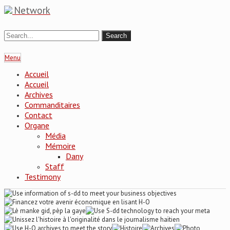
Network
Menu
Accueil
Accueil
Archives
Commanditaires
Contact
Organe
Média
Mémoire
Dany
Staff
Testimony