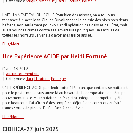
| Categories:
Afrique
,
Amerique
,
Haïti
,
HFortune
,
Politique
HAÏTI: LA MÊME EAU QUI COULE Pour bien des raisons, on a toujours
tendance à placer Jean-Claude Duvalier dans la galerie des pires présidents
haïtiens, non seulement pour vols et dilapidation des caisses de l'État, mais
aussi pour des crimes contre ses adversaires politiques. On l'accusa de
toutes les horreurs. Je venais d'avoir mes treize ans et...
Plus/More →
Une Expérience ACIDE par Heidi Fortuné
février 13, 2019
|
Aucun commentaire
| Categories:
Haïti
,
HFortune
,
Politique
UNE EXPÉRIENCE ACIDE par Heidi Fortuné Pendant que certains se battaient
pour le poste, moi je suis arrivé là au hasard de la composition de l’équipe
gouvernementale. Ma réputation de Magistrat intègre et compétent y était
pour beaucoup. J’ai affronté des tempêtes, déjoué des complots et évité
toutes sortes de pièges. J’ai fait face à des grèves...
Plus/More →
CIDIHCA- 27 juin 2025