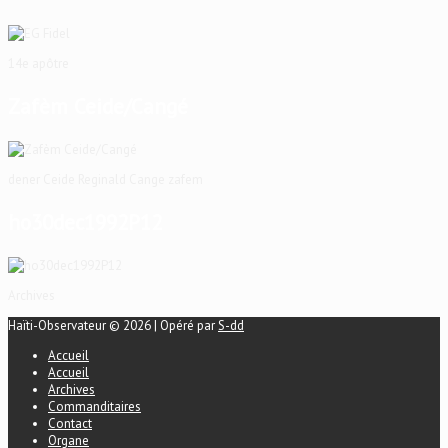
14e apôtre
Zafèm Ceide/Cangé
dener Ceide Reginald Cange zafem
ho30dec1992P12
Archives
Haïti-Observateur © 2026 | Opéré par
S-dd
Accueil
Accueil
Archives
Commanditaires
Contact
Organe