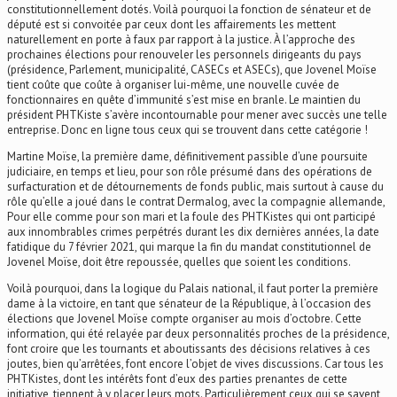
constitutionnellement dotés. Voilà pourquoi la fonction de sénateur et de
député est si convoitée par ceux dont les affairements les mettent
naturellement en porte à faux par rapport à la justice. À l’approche des
prochaines élections pour renouveler les personnels dirigeants du pays
(présidence, Parlement, municipalité, CASECs et ASECs), que Jovenel Moïse
tient coûte que coûte à organiser lui-même, une nouvelle cuvée de
fonctionnaires en quête d’immunité s’est mise en branle. Le maintien du
président PHTKiste s’avère incontournable pour mener avec succès une telle
entreprise. Donc en ligne tous ceux qui se trouvent dans cette catégorie !
Martine Moïse, la première dame, définitivement passible d’une poursuite
judiciaire, en temps et lieu, pour son rôle présumé dans des opérations de
surfacturation et de détournements de fonds public, mais surtout à cause du
rôle qu’elle a joué dans le contrat Dermalog, avec la compagnie allemande,
Pour elle comme pour son mari et la foule des PHTKistes qui ont participé
aux innombrables crimes perpétrés durant les dix dernières années, la date
fatidique du 7 février 2021, qui marque la fin du mandat constitutionnel de
Jovenel Moïse, doit être repoussée, quelles que soient les conditions.
Voilà pourquoi, dans la logique du Palais national, il faut porter la première
dame à la victoire, en tant que sénateur de la République, à l’occasion des
élections que Jovenel Moïse compte organiser au mois d’octobre. Cette
information, qui été relayée par deux personnalités proches de la présidence,
font croire que les tournants et aboutissants des décisions relatives à ces
joutes, bien qu’arrêtées, font encore l’objet de vives discussions. Car tous les
PHTKistes, dont les intérêts font d’eux des parties prenantes de cette
initiative, tiennent à y placer leurs mots. Particulièrement ceux qui se savent