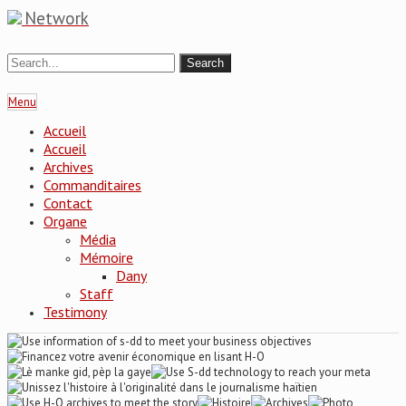
Network
Menu
Accueil
Accueil
Archives
Commanditaires
Contact
Organe
Média
Mémoire
Dany
Staff
Testimony