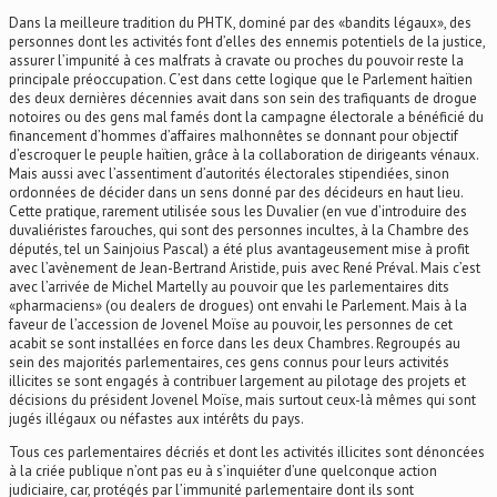
Dans la meilleure tradition du PHTK, dominé par des «bandits légaux», des
personnes dont les activités font d’elles des ennemis potentiels de la justice,
assurer l’impunité à ces malfrats à cravate ou proches du pouvoir reste la
principale préoccupation. C’est dans cette logique que le Parlement haïtien
des deux dernières décennies avait dans son sein des trafiquants de drogue
notoires ou des gens mal famés dont la campagne électorale a bénéficié du
financement d’hommes d’affaires malhonnêtes se donnant pour objectif
d’escroquer le peuple haïtien, grâce à la collaboration de dirigeants vénaux.
Mais aussi avec l’assentiment d’autorités électorales stipendiées, sinon
ordonnées de décider dans un sens donné par des décideurs en haut lieu.
Cette pratique, rarement utilisée sous les Duvalier (en vue d’introduire des
duvaliéristes farouches, qui sont des personnes incultes, à la Chambre des
députés, tel un Sainjoius Pascal) a été plus avantageusement mise à profit
avec l’avènement de Jean-Bertrand Aristide, puis avec René Préval. Mais c’est
avec l’arrivée de Michel Martelly au pouvoir que les parlementaires dits
«pharmaciens» (ou dealers de drogues) ont envahi le Parlement. Mais à la
faveur de l’accession de Jovenel Moïse au pouvoir, les personnes de cet
acabit se sont installées en force dans les deux Chambres. Regroupés au
sein des majorités parlementaires, ces gens connus pour leurs activités
illicites se sont engagés à contribuer largement au pilotage des projets et
décisions du président Jovenel Moïse, mais surtout ceux-là mêmes qui sont
jugés illégaux ou néfastes aux intérêts du pays.
Tous ces parlementaires décriés et dont les activités illicites sont dénoncées
à la criée publique n’ont pas eu à s’inquiéter d’une quelconque action
judiciaire, car, protégés par l’immunité parlementaire dont ils sont