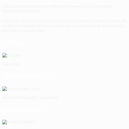
Le plus ancien hebdomadaire haïtien à l'étranger, de la Communauté
Haïtienne Internationale
Aujourd'hui, 53 ans plus tard, les crédits sont multiples à travers le monde, et
revêtent un caractère global corroboré par les catalogues de recherches de
bibliothèque universitaires.
EG Fidel
14e apôtre
Zafèm Ceide/Cangé
dener Ceide Reginald Cange zafem
ho30dec1992P12