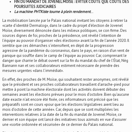
FIN DU MANDAT DE JOVENEL MOÏSE : ÉVITER COÛTE QUE COÛTE DES
POURSUITES JUDICIAIRES
La machine PHTKiste tourne à plein rendement
…
La mobilisation lancée par le Palais national invitant les citoyens à retirer la
«carte d’identité Dermalog», dans le cadre du projet d’élection de Jovenel
Moïse, diversement dénoncée dans les milieux politiques, se con firme. Des
sources dignes de foi, proches de la présidence, ont révélé l’intention de
l’équipe au pouvoir d’organiser «des élections» avant la fin de l’année 2020. Il
semble que ces démarches s’intensifient, en dépit de la progression
agressive de la pandémie du coronavirus, dans le pays, en raison d’un vent de
panique qui souffle dans le camp de l’équipe au pouvoir. Car, comprenant le
danger que charrie le débat ouvert sur la fin du mandat du chef de l’État, Nèg
Bannann nan et ses collaborateurs estiment nécessaire de prendre des
mesures urgentes «dans l’immédiat».
En effet, des proches de M. Moïse, qui souhaitent rester anonymes, ont révélé
que le président et ses proches collaborateurs travaillent d’arrache-pied pour
mettre à point la machine électorale dont les activités doivent débuter des
semaines avant les élections prévues pour le mois d’octobre. Bien qu’aucune
date exacte n’ait encore été fixée, ces informateurs ont précisé que les
préparatifs sont en cours «pour que les élections législatives aient lieu au
mois d’octobre de cette année». Car, depuis que se sont multipliées les
interventions relatives à la date de la fin du mandat de Jovenel Moïse, ce
dernier et son équipe ont lancé des initiatives tous azimuts en vue d’assurer
une «sortie ordonnée et sécurisée» de ce dernier du Palais national.