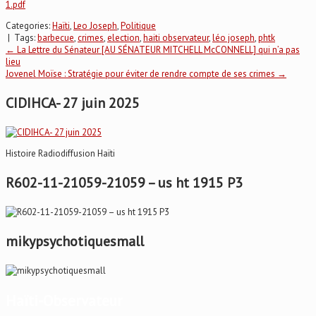
1.pdf
Categories:
Haïti
,
Leo Joseph
,
Politique
| Tags:
barbecue
,
crimes
,
election
,
haiti observateur
,
léo joseph
,
phtk
Post
←
La Lettre du Sénateur [AU SÉNATEUR MITCHELL McCONNELL] qui n’a pas
lieu
Jovenel Moïse : Stratégie pour éviter de rendre compte de ses crimes
→
navigation
CIDIHCA- 27 juin 2025
Histoire Radiodiffusion Haïti
R602-11-21059-21059 – us ht 1915 P3
mikypsychotiquesmall
Haïti-Observateur