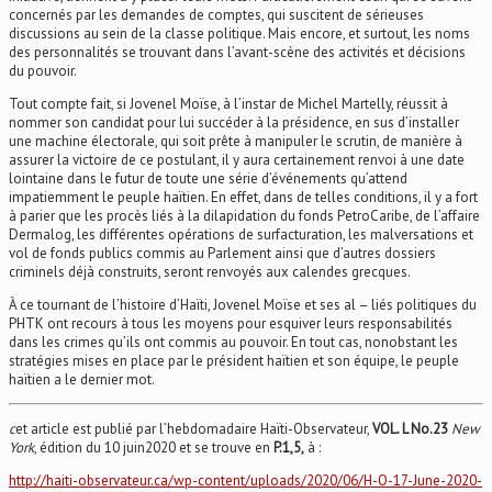
concernés par les demandes de comptes, qui suscitent de sérieuses
discussions au sein de la classe politique. Mais encore, et surtout, les noms
des personnalités se trouvant dans l’avant-scène des activités et décisions
du pouvoir.
Tout compte fait, si Jovenel Moïse, à l’instar de Michel Martelly, réussit à
nommer son candidat pour lui succéder à la présidence, en sus d’installer
une machine électorale, qui soit prête à manipuler le scrutin, de manière à
assurer la victoire de ce postulant, il y aura certainement renvoi à une date
lointaine dans le futur de toute une série d’événements qu’attend
impatiemment le peuple haïtien. En effet, dans de telles conditions, il y a fort
à parier que les procès liés à la dilapidation du fonds PetroCaribe, de l’affaire
Dermalog, les différentes opérations de surfacturation, les malversations et
vol de fonds publics commis au Parlement ainsi que d’autres dossiers
criminels déjà construits, seront renvoyés aux calendes grecques.
À ce tournant de l’histoire d’Haïti, Jovenel Moïse et ses al – liés politiques du
PHTK ont recours à tous les moyens pour esquiver leurs responsabilités
dans les crimes qu’ils ont commis au pouvoir. En tout cas, nonobstant les
stratégies mises en place par le président haïtien et son équipe, le peuple
haïtien a le dernier mot.
c
et article est publié par l’hebdomadaire Haïti-Observateur,
VOL. L No.23
New
York
, édition du 10 juin2020 et se trouve en
P.1,5,
à :
http://haiti-observateur.ca/wp-content/uploads/2020/06/H-O-17-June-2020-