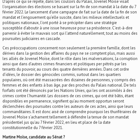
D’après ce qui se répète, dans les couloirs du Palais, Jovenel Moïse visait
l’organisation des élections se basant sur la fin de son mandat à la date du 7
février 2022. Le lancement d’une campagne de fait sur la date de la fin de son
mandat et l’engouement qu’elle suscite, dans les milieux intellectuels et
politiques nationaux, l’ont porté à se précipiter dans une stratégie
susceptible d’aboutir à une issue heureuse pour sa présidence. C’est-à-dire
parvenir à éviter le mauvais sort qui l’attend naturellement, tout au moins des
poursuites judiciaires en cascade.
Ces préoccupations concernent non seulement la première famille, dont les
dérives dans la gestion des affaires du pays ne se comptent plus, mais aussi
les alliés de Jovenel Moïse, dont le rôle dans les malversations, la corruption
ainsi que dans d’autres crimes financiers et politiques per pétrés par les
tenants du pouvoir, au cours des quatre dernières années. Dans cet ordre
d’idées, le dossier des génocides commis, surtout dans les quartiers
populaires, où ont été massacrées des dizaines de personnes, y compris des
femmes et des enfants à bas âge, par des proches du Palais national. De tels
forfaits ont été dénoncés par les Nations Unies, qui les ont assimilés à des
crimes contre l’humanité. Les dossiers de ces crimes, qui ont été bâtis, étant
disponibles en permanence, signifient qu’au moment opportun seront
déclenchées des poursuites contre les auteurs de ces actes, ainsi que leurs
commanditaires. Il est donc aisé de comprendre pourquoi les thuriféraires de
Jovenel Moïse s’acharnent tellement à défendre la tenue de son mandat
présidentiel jus qu’au 7 février 2022, en lieu et place de la date
constitutionnelle du 7 février 2021.
Martine Moïse, candidate au Sénat ?