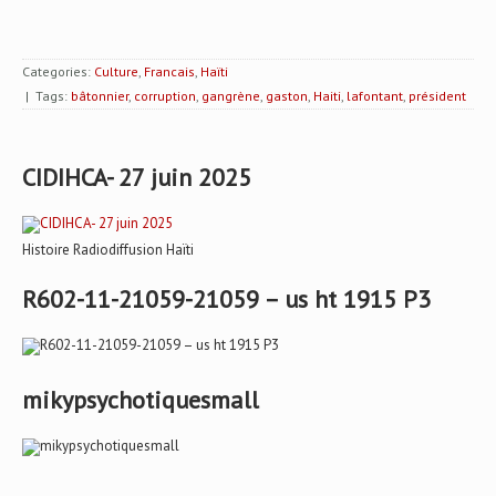
Categories:
Culture
,
Francais
,
Haïti
| Tags:
bâtonnier
,
corruption
,
gangrène
,
gaston
,
Haiti
,
lafontant
,
président
CIDIHCA- 27 juin 2025
Histoire Radiodiffusion Haïti
R602-11-21059-21059 – us ht 1915 P3
mikypsychotiquesmall