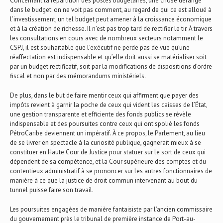
Concernant la répartition des postes budgétaires, une chose dérange
dans le budget: on ne voit pas comment, au regard de qui ce est alloué à
l’investissement, un tel budget peut amener à la croissance économique
et à la création de richesse. Il n’est pas trop tard de rectifier le tir. À travers
les consultations en cours avec de nombreux secteurs notamment le
CSPJ, il est souhaitable que l’exécutif ne perde pas de vue qu’une
réaffectation est indispensable et qu’elle doit aussi se matérialiser soit
par un budget rectificatif, soit par la modifications de dispositions d’ordre
fiscal et non par des mémorandums ministériels.
De plus, dans le but de faire mentir ceux qui affirment que payer des
impôts revient à garnir la poche de ceux qui vident les caisses de l’État,
une gestion transparente et efficiente des fonds publics se révèle
indispensable et des poursuites contre ceux qui ont spolié les fonds
PétroCaribe deviennent un impératif. À ce propos, le Parlement, au lieu
de se livrer en spectacle à la curiosité publique, gagnerait mieux à se
constituer en Haute Cour de Justice pour statuer sur le sort de ceux qui
dépendent de sa compétence, et la Cour supérieure des comptes et du
contentieux administratif à se prononcer sur les autres fonctionnaires de
manière à ce que la justice de droit commun intervenant au bout du
tunnel puisse faire son travail.
Les poursuites engagées de manière fantaisiste par l’ancien commissaire
du gouvernement près le tribunal de première instance de Port-au-