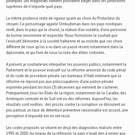
juridiques. Les magistrats haïtiens pouvaient siéger dans les juridictions
suprêmes de n’importe quel pays.
La même prudence reste de rigueur quant au choix du Protecteur du
citoyen. Ce personnage appelé Ombudsman dans les pays nordiques
revêt, dans le pays qui le choisit, la stature d’un notable, d’une personne
de bonne renommée et respectée. Nous formulons le souhait que
l’exécutif démontre à la société haïtienne et au monde que ces choix
diffèrent de ceux qu’on a vu dans un passé récent notamment dans la
diplomatie, et qui font de nous la risée des élites civilisées.
À présent, je souhaiterais interpeller les pouvoirs publics, notamment le
Parlement et le pouvoir exécutif sur la réforme amorcée du code pénal
et du code de procédure pénale. Les barreaux d’Haïti estiment que la
réforme ne répond pas aux préoccupations d’une justice pénale
exprimée pendant les trois (3) décennies qui viennent de s’achever.
Pratiquement, tous les États de la région, notamment de la Caraïbe, des
Amériques centrale et du Sud ont eu des réformes. Aujourd’hui, les
résultats sont visibles : des procès contre la corruption se déroulent un
peu partout, un taux de détention préventive raisonnable est accusé, une
perception d’impunité est en net recul.
Les codes proposés se situent en deçà des diagnostics réalisés entre
1995 et 2000. Au niveau de la réflexion, le pays n’avait rien à envier aux