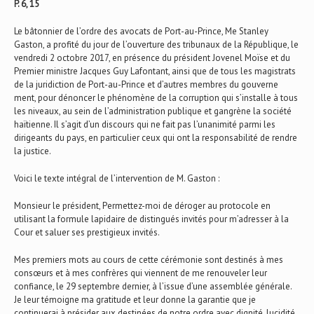
P. 6, 15
Le bâtonnier de l’ordre des avocats de Port-au-Prince, Me Stanley
Gaston, a profité du jour de l’ouverture des tribunaux de la République, le
vendredi 2 octobre 2017, en présence du président Jovenel Moïse et du
Premier ministre Jacques Guy Lafontant, ainsi que de tous les magistrats
de la juridiction de Port-au-Prince et d’autres membres du gouverne
ment, pour dénoncer le phénomène de la corruption qui s’installe à tous
les niveaux, au sein de l’administration publique et gangrène la société
haïtienne. Il s’agit d’un discours qui ne fait pas l’unanimité parmi les
dirigeants du pays, en particulier ceux qui ont la responsabilité de rendre
la justice.
Voici le texte intégral de l’intervention de M. Gaston :
Monsieur le président, Permettez-moi de déroger au protocole en
utilisant la formule lapidaire de distingués invités pour m’adresser à la
Cour et saluer ses prestigieux invités.
Mes premiers mots au cours de cette cérémonie sont destinés à mes
consœurs et à mes confrères qui viennent de me renouveler leur
confiance, le 29 septembre dernier, à l’issue d’une assemblée générale.
Je leur témoigne ma gratitude et leur donne la garantie que je
continuerai à présider aux destinées de notre ordre avec dignité, lucidité