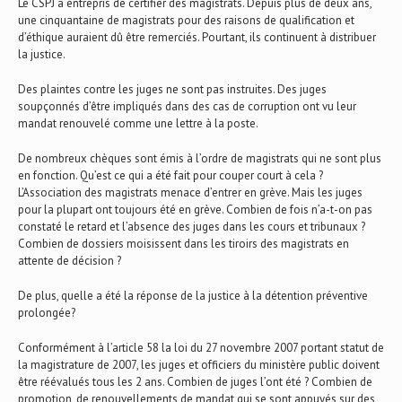
Le CSPJ a entrepris de certifier des magistrats. Depuis plus de deux ans,
une cinquantaine de magistrats pour des raisons de qualification et
d’éthique auraient dû être remerciés. Pourtant, ils continuent à distribuer
la justice.
Des plaintes contre les juges ne sont pas instruites. Des juges
soupçonnés d’être impliqués dans des cas de corruption ont vu leur
mandat renouvelé comme une lettre à la poste.
De nombreux chèques sont émis à l’ordre de magistrats qui ne sont plus
en fonction. Qu’est ce qui a été fait pour couper court à cela ?
L’Association des magistrats menace d’entrer en grève. Mais les juges
pour la plupart ont toujours été en grève. Combien de fois n’a-t-on pas
constaté le retard et l’absence des juges dans les cours et tribunaux ?
Combien de dossiers moisissent dans les tiroirs des magistrats en
attente de décision ?
De plus, quelle a été la réponse de la justice à la détention préventive
prolongée?
Conformément à l’article 58 la loi du 27 novembre 2007 portant statut de
la magistrature de 2007, les juges et officiers du ministère public doivent
être réévalués tous les 2 ans. Combien de juges l’ont été ? Combien de
promotion, de renouvellements de mandat qui se sont appuyés sur des