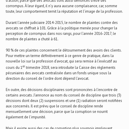
d’action, parce que des avocats sont aussi dénoncés d’être des
corrompus. À leur égard, il n’y aura aucune complaisance, car, somme
toute, leur comportement ternit la réputation et l’image de la profession.
Durant l’année judiciaire 2014-2015, le nombre de plaintes contre des
avocats se chiffrait à 101. Grâce à la politique menée pour changer la
perception de corrompus dans nos rangs, pour l’année 2016-2017, le
nombre de plaintes a chuté à 61.
90 % de ces plaintes concernent le détournement des avoirs des clients.
Pour mettre un terme définitivement à ce genre de pratique, dans la
nouvelle loi sur la profession d’avocat, qui sera remise à l’exécutif au
er
cours du 1
trimestre 2018, sera introduite la Caisse des règlements
pécuniaires des avocats centralisée dans un fonds unique sous la
direction du conseil de l’ordre dont dépend l’avocat.
En outre, des décisions disciplinaires sont prononcées à l’encontre de
certains avocats. J’annonce au nom du conseil de discipline que trois (3)
décisions dont deux (2) suspensions et une (1) radiation seront notifiées
aux concernés. Il est prévu que le conseil de discipline rende
mensuellement une décision, parce que la corruption se nourrit
également de l’impunité.
Mais il existe aussi des cas de corruption plus sournois impliquant