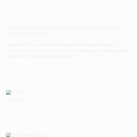
Haïti-Observateur
Le plus ancien hebdomadaire haïtien à l'étranger, de la Communauté
Haïtienne Internationale
Aujourd'hui, 53 ans plus tard, les crédits sont multiples à travers le
monde, et revêtent un caractère global corroboré par les catalogues de
recherches de bibliothèque universitaires.
EG Fidel
14e apôtre
Zafèm Ceide/Cangé