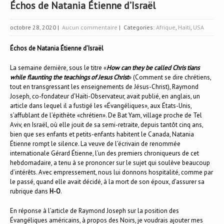
Échos de Natania Étienne d’Israël
octobre 28, 2020
|
Aucun commentaire
| Categories:
Afrique
,
Haïti
,
USA
Échos de Natania Étienne d’Israël
La semaine dernière, sous le titre «
How can they be called Chris tians
while flaunting the teachings of Jesus Christ
» (Comment se dire chrétiens,
tout en transgressant les enseignements de Jésus-Christ), Raymond
Joseph, co-fondateur d’Haïti-Observateur, avait publié, en anglais, un
article dans lequel il a fustigé les «Évangéliques», aux États-Unis,
s’affublant de l’épithète «chrétien». De Bat Yam, village proche de Tel
Aviv, en Israël, où elle jouit de sa semi-retraite, depuis tantôt cinq ans,
bien que ses enfants et petits-enfants habitent le Canada, Natania
Étienne rompt le silence. La veuve de l’écrivain de renommée
internationale Gérard Étienne, l’un des premiers chroniqueurs de cet
hebdomadaire, a tenu à se prononcer sur le sujet qui soulève beaucoup
d’intérêts. Avec empressement, nous lui donnons hospitalité, comme par
le passé, quand elle avait décidé, à la mort de son époux, d’assurer sa
rubrique dans
H-O
.
En réponse à l’article de Raymond Joseph sur la position des
Évangéliques américains, à propos des Noirs, je voudrais ajouter mes