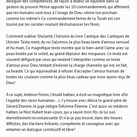
déléguer des compétences, de façon à établir un équilibre dans la
gestion du pouvoir. Moïse apporte les 10 commandements qui affirment
que les humains sont tous à l’image de Dieu. «Aime ton prochain
comme toi-même!» Ce commandement ferme de la Torah est con
tourné par les racistes voulant déshumaniser les Noirs.
Comment oublier Shulamit, l’héroïne du livre Cantique des Cantiques de
l’Ancien Testa ment, du roi Salomon, le plus beau texte d’amour sensuel
et hu main, Ce magnifique texte montre que le bien-aimé l’aime avec sa
peau brulée par le soleil, au grand déplaisir des moqueurs. Ce texte est
souvent défiguré par ceux qui veulent l’interpréter comme un texte
d’amour pour Dieu, tentant d’enlever la charge charnelle qui est, en fait,
sa beauté. Ce qui équivaudrait à refuser d’accepter l’amour humain de
toutes les couleurs comme le plus beau cadeau que nous ayons reçu de
Dieu!
À ce sujet, Anténor Firmin, l’érudit haïtien, a écrit un magnifique livre «De
l’égalité des races humaines…». J’y trouve avec délice le grand-père de
Gérard Etienne, le juge intègre Délorme Étienne. C’est aussi un médecin
haïtien, le Noir Hubert Jean-Louis, qui a sauvé mon fils. Je lui suis
éternellement reconnaissante. Et n’ai-je pas trouvé, dans des heures
difficiles, des Haï tiens brillants, compétents et courageux avec qui
entamer un dialogue constructif et libre?