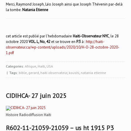
Merci, Raymond Joseph, Léo Joseph ainsi que Joseph Thévenin par-delà
la tombe.
Natania Etienne
cet article est publié par l’hebdomadaire
Haiti-Observateur NYC
, le 28
octobre 2020
VOL. L, No, 42
et se trouve en
P.3
à :
http://haiti-
observateur.ca/wp-content/uploads/2020/10/H-O-28-octobre-2020-
1.pdf
Categories:
Afrique
,
Haïti
,
USA
| Tags:
bible
,
gerard
,
haiti observateur
,
koushi
,
natania etienne
CIDIHCA- 27 juin 2025
Histoire Radiodiffusion Haïti
R602-11-21059-21059 – us ht 1915 P3