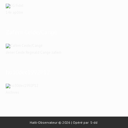
14e apôtre
Zafèm Ceide/Cangé
dener Ceide Reginald Cange zafem
ho30dec1992P12
Archives
Haïti-Observateur © 2026 | Opéré par
S-dd