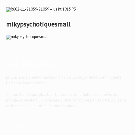
mikypsychotiquesmall
Haïti-Observateur
Le plus ancien hebdomadaire haïtien à l'étranger, de la Communauté
Haïtienne Internationale
Aujourd'hui, 53 ans plus tard, les crédits sont multiples à travers le
monde, et revêtent un caractère global corroboré par les catalogues de
recherches de bibliothèque universitaires.
EG Fidel