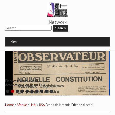
Network
Menu
Financez votre avenir
économique en lisant H-O
Home
/
Afrique
/
Haïti
/
USA
Échos de Natania Étienne d’Israël