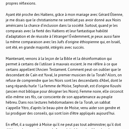
propres réflexions.
Ayant été proche des Haïtiens, grâce à mon mariage avec Gérard Étienne,
je me disais que le christianisme ne semblait pas avoir donné aux Noirs
américains la chance d’inclusion dans la société. Surtout, quand je les
comparais avec la fierté des Haïtiens et leur fantastique habilité
d’adaptation et de réussite à l’étranger! Évidemment, je peux aussi faire
la même comparaison avec les Juifs d’origine éthiopienne qui, en Israël,
ont été, en grande majorité, intégrés avec succès.
Maintenant, venons à la leçon de la Bible et la désinformation qui
permet à certains de l’utiliser à mauvais escient. Je me réfère à ce que
certains appellent l’Ancien Testament. Comment peut-on oublier que le
descendant de Caïn est Yuval, le premier musicien de la Torah? Alors, on
refuse de comprendre que les Noirs sont les descendants d’Abel, dont le
sang répandu hurle ! La femme de Moïse, Sephorah, est d’origine Koushi
(ancien mot biblique pour désigner les Noirs). Femme noire, elle circoncit
elle-même ses fils, car consciente de son appartenance au peuple
hébreu. Dans nos lectures hebdomadaires de la Torah, un sabbat
s’appelle Yitro, d’après le beau-père de Moïse, venu aider son gendre et
lui prodiguer des conseils, qui sont loin d’être appliqués aujourd’hui.
En effet, il a suggéré à Moïse qu’il ne peut pas tout administrer, qu’il doit