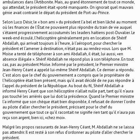
ambulances dans l’Artibonite. Mais, au grand étonnement de tout ce monde,
qui attendait, le président était «porté manquant». On ignorait quel mauvais
génie avait contrarié le départ du président de Port-au-Prince.
Selon Luco Désir, le « bon ami » du président l’a bel et bien lâché au moment
où les finances de l’État ne pouvaient plus répondre du train de vie auquel
s’étaient progressivement accoutumés les leaders haïtiens post-Duvalier. Le
week-end écoulé, l’hélicoptère généralement pris en location de Shérif
Abdallah, qui arrivait toujours à l’heure, à l’aéroport, pour chercher le
président et l’amener à destination, n’était pas au rendez-vous. Lors que M.
Moïse a tenté de téléphoner à son ami Abdallah, il était, lui aussi, «en
absence illégale ». Shérif Abdallah ne répond plus à son téléphone. En tout
cas, pas au président Moïse. Informé par le président, le Premier ministre
Jean-Henry Céant a appelé lui-même Shérif Abdallah. Ce dernier a répondu.
C’est alors que le chef du gouvernement a compris que le propriétaire de
l’hélicoptère était bien présent, mais qu’il avait décidé de ne pas répondre à
l’appel du président de la République. Au bout du fil, Shérif Abdallah a
informé Henry Céant que son hélicoptère n’allait nulle part, tant qu’il n’aura
pas touché les arriérés que lui doit la présidence. Quand le Premier ministre
l’a informé que son chèque était bien disponible, il refusait de donner l’ordre
au pilote d’aller chercher le président, précisant pour le chef du
gouvernement que tout ce qu’il racontait ne signifie rien tant qu’il n’aura pas
reçu son argent, bien ici, «chez moi».
Malgré les propos rassurants de Jean-Henry Céant, M. Abdallah ne se laissa
pas attendrir. Il est resté à son refus d’ordonner au pilote d’aller chercher le
président.