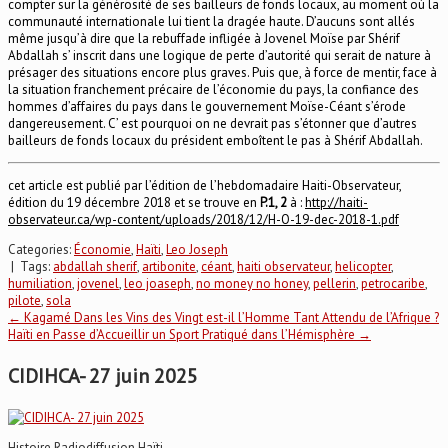
compter sur la générosité de ses bailleurs de fonds locaux, au moment où la
communauté internationale lui tient la dragée haute. D’aucuns sont allés
même jusqu’à dire que la rebuffade infligée à Jovenel Moïse par Shérif
Abdallah s’ inscrit dans une logique de perte d’autorité qui serait de nature à
présager des situations encore plus graves. Puis que, à force de mentir, face à
la situation franchement précaire de l’économie du pays, la confiance des
hommes d’affaires du pays dans le gouvernement Moïse-Céant s’érode
dangereusement. C’ est pourquoi on ne devrait pas s’étonner que d’autres
bailleurs de fonds locaux du président emboîtent le pas à Shérif Abdallah.
cet article est publié par l’édition de l’hebdomadaire Haiti-Observateur,
édition du 19 décembre 2018 et se trouve en
P.1, 2
à :
http://haiti-
observateur.ca/wp-content/uploads/2018/12/H-O-19-dec-2018-1.pdf
Categories:
Économie
,
Haïti
,
Leo Joseph
| Tags:
abdallah sherif
,
artibonite
,
céant
,
haiti observateur
,
helicopter
,
humiliation
,
jovenel
,
leo joaseph
,
no money no honey
,
pellerin
,
petrocaribe
,
pilote
,
sola
Post
←
Kagamé Dans les Vins des Vingt est-il l’Homme Tant Attendu de l’Afrique ?
Haïti en Passe d’Accueillir un Sport Pratiqué dans l’Hémisphère
→
navigation
CIDIHCA- 27 juin 2025
Histoire Radiodiffusion Haïti