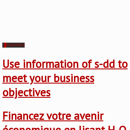
1
2
3
4
5
6
7
8
9
10
Use information of s-dd to
meet your business
objectives
Financez votre avenir
économique en lisant H-O