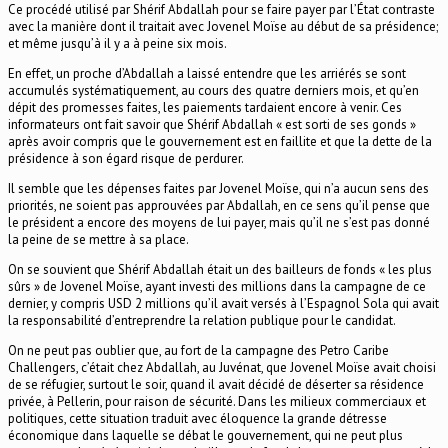
Ce procédé utilisé par Shérif Abdallah pour se faire payer par l’État contraste
avec la manière dont il traitait avec Jovenel Moïse au début de sa présidence;
et même jusqu’à il y a à peine six mois.
En effet, un proche d’Abdallah a laissé entendre que les arriérés se sont
accumulés systématiquement, au cours des quatre derniers mois, et qu’en
dépit des promesses faites, les paiements tardaient encore à venir. Ces
informateurs ont fait savoir que Shérif Abdallah « est sorti de ses gonds »
après avoir compris que le gouvernement est en faillite et que la dette de la
présidence à son égard risque de perdurer.
Il semble que les dépenses faites par Jovenel Moïse, qui n’a aucun sens des
priorités, ne soient pas approuvées par Abdallah, en ce sens qu’il pense que
le président a encore des moyens de lui payer, mais qu’il ne s’est pas donné
la peine de se mettre à sa place.
On se souvient que Shérif Abdallah était un des bailleurs de fonds « les plus
sûrs » de Jovenel Moïse, ayant investi des millions dans la campagne de ce
dernier, y compris USD 2 millions qu’il avait versés à l’Espagnol Sola qui avait
la responsabilité d’entreprendre la relation publique pour le candidat.
On ne peut pas oublier que, au fort de la campagne des Petro Caribe
Challengers, c’était chez Abdallah, au Juvénat, que Jovenel Moïse avait choisi
de se réfugier, surtout le soir, quand il avait décidé de déserter sa résidence
privée, à Pellerin, pour raison de sécurité. Dans les milieux commerciaux et
politiques, cette situation traduit avec éloquence la grande détresse
économique dans laquelle se débat le gouvernement, qui ne peut plus