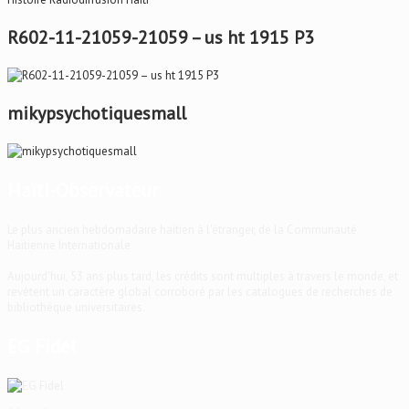
R602-11-21059-21059 – us ht 1915 P3
mikypsychotiquesmall
Haïti-Observateur
Le plus ancien hebdomadaire haïtien à l'étranger, de la Communauté
Haïtienne Internationale
Aujourd'hui, 53 ans plus tard, les crédits sont multiples à travers le monde, et
revêtent un caractère global corroboré par les catalogues de recherches de
bibliothèque universitaires.
EG Fidel