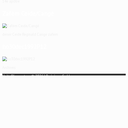
14e apôtre
Zafèm Ceide/Cangé
dener Ceide Reginald Cange zafem
ho30dec1992P12
Archives
Haïti-Observateur © 2026 | Opéré par
S-dd
Accueil
Accueil
Archives
Commanditaires
Contact
Organe
Média
Mémoire
Dany