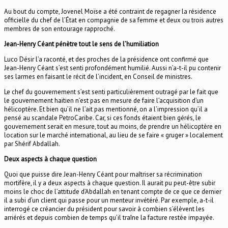
Au bout du compte, Jovenel Moïse a été contraint de regagner la résidence
officielle du chef de l’État en compagnie de sa femme et deux ou trois autres
membres de son entourage rapproché.
Jean-Henry Céant pénètre tout le sens de l’humiliation
Luco Désir l’a raconté, et des proches de la présidence ont confirmé que
Jean-Henry Céant s’est senti profondément humilié. Aussi n’a-t-il pu contenir
ses larmes en faisant le récit de l’incident, en Conseil de ministres.
Le chef du gouvernement s’est senti particulièrement outragé par le fait que
le gouvernement haïtien n’est pas en mesure de faire l’acquisition d’un
hélicoptère. Et bien qu’il ne l’ait pas mentionné, on a l’impression qu’il a
pensé au scandale PetroCaribe. Car, si ces fonds étaient bien gérés, le
gouvernement serait en mesure, tout au moins, de prendre un hélicoptère en
location sur le marché international, au lieu de se faire « gruger » localement
par Shérif Abdallah.
Deux aspects à chaque question
Quoi que puisse dire Jean-Henry Céant pour maîtriser sa récrimination
mortifère, il y a deux aspects à chaque question. Il aurait pu peut-être subir
moins le choc de l’attitude d’Abdallah en tenant compte de ce que ce dernier
il a subi d’un client qui passe pour un menteur invétéré. Par exemple, a-t-il
interrogé ce créancier du président pour savoir à combien s’élèvent les
arriérés et depuis combien de temps qu’il traîne la facture restée impayée.