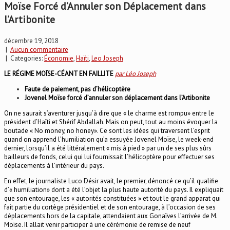
Moïse Forcé d’Annuler son Déplacement dans
l’Artibonite
décembre 19, 2018
|
Aucun commentaire
| Categories:
Économie
,
Haïti
,
Leo Joseph
LE RÉGIME MOÏSE-CÉANT EN FAILLITE
par Léo Joseph
Faute de paiement, pas d’hélicoptère
Jovenel Moïse forcé d’annuler son déplacement dans l’Artibonite
On ne saurait s’aventurer jusqu’à dire que « le charme est rompu» entre le
président d’Haïti et Shérif Abdallah. Mais on peut, tout au moins évoquer la
boutade « No money, no honey». Ce sont les idées qui traversent l’esprit
quand on apprend l’humiliation qu’a essuyée Jovenel Moïse, le week-end
dernier, lorsqu’il a été littéralement « mis à pied » par un de ses plus sûrs
bailleurs de fonds, celui qui lui fournissait l’hélicoptère pour effectuer ses
déplacements à l’intérieur du pays.
En effet, le journaliste Luco Désir avait, le premier, dénoncé ce qu’il qualifie
d’« humiliation» dont a été l’objet la plus haute autorité du pays. Il expliquait
que son entourage, les « autorités constituées » et tout le grand apparat qui
fait partie du cortège présidentiel et de son entourage, à l’occasion de ses
déplacements hors de la capitale, attendaient aux Gonaïves l’arrivée de M.
Moïse. Il allait venir participer à une cérémonie de remise de neuf