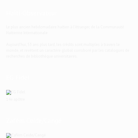
Haïti-Observateur
Le plus ancien hebdomadaire haïtien à l'étranger, de la Communauté
Haïtienne Internationale
Aujourd'hui, 53 ans plus tard, les crédits sont multiples à travers le
monde, et revêtent un caractère global corroboré par les catalogues de
recherches de bibliothèque universitaires.
EG Fidel
14e apôtre
Zafèm Ceide/Cangé