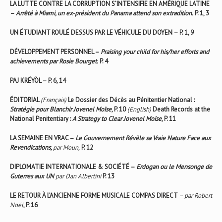
LA LUTTE CONTRE LA CORRUPTION S’INTENSIFIE EN AMÉRIQUE LATINE
–
Arrêté à Miami, un ex-président du Panama attend son extradition.
P. 1, 3
UN ÉTUDIANT ROULÉ DESSUS PAR LE VÉHICULE DU DOYEN – P. 1, 9
DÉVELOPPEMENT PERSONNEL –
Praising your child for his/her efforts and
achievements par Rosie Bourget.
P. 4
PAJ KRÉYÒL – P. 6, 14
ÉDITORIAL
(Français)
Le Dossier des Décès au Pénitentier National :
Stratégie pour Blanchir Jovenel Moïse
, P. 10
(English)
Death Records at the
National Penitentiary :
A Strategy to Clear Jovenel Moise
, P. 11
LA SEMAINE EN VRAC –
Le Gouvernement Révèle sa Vraie Nature Face aux
Revendications,
par Moun,
P. 12
DIPLOMATIE INTERNATIONALE & SOCIÉTÉ –
Erdogan ou le Mensonge de
Guterres aux UN
par Dan Albertini
P. 13
LE RETOUR À L’ANCIENNE FORME MUSICALE COMPAS DIRECT
– par Robert
Noël
, P. 16