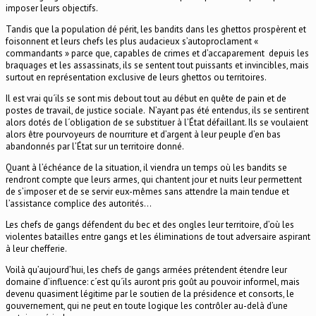
imposer leurs objectifs.
Tandis que la population dé périt, les bandits dans les ghettos prospèrent et
foisonnent et leurs chefs les plus audacieux s’autoproclament «
commandants » parce que, capables de crimes et d’accaparement depuis les
braquages et les assassinats, ils se sentent tout puissants et invincibles, mais
surtout en représentation exclusive de leurs ghettos ou territoires.
Il est vrai qu´ils se sont mis debout tout au début en quête de pain et de
postes de travail, de justice sociale. N’ayant pas été entendus, ils se sentirent
alors dotés de l´obligation de se substituer à l’État défaillant. Ils se voulaient
alors être pourvoyeurs de nourriture et d’argent à leur peuple d’en bas
abandonnés par l’État sur un territoire donné.
Quant à l’échéance de la situation, il viendra un temps où les bandits se
rendront compte que leurs armes, qui chantent jour et nuits leur permettent
de s’imposer et de se servir eux-mêmes sans attendre la main tendue et
l’assistance complice des autorités…
Les chefs de gangs défendent du bec et des ongles leur territoire, d’où les
violentes batailles entre gangs et les éliminations de tout adversaire aspirant
à leur chefferie.
Voilà qu’aujourd’hui, les chefs de gangs armées prétendent étendre leur
domaine d’influence: c´est qu´ils auront pris goût au pouvoir informel, mais
devenu quasiment légitime par le soutien de la présidence et consorts, le
gouvernement, qui ne peut en toute logique les contrôler au-delà d’une