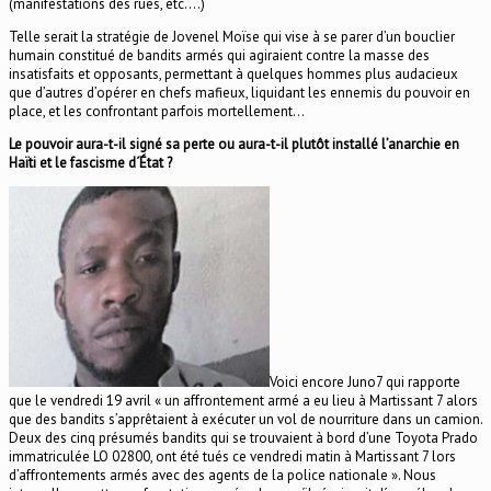
(manifestations des rues, etc.…)
Telle serait la stratégie de Jovenel Moïse qui vise à se parer d’un bouclier
humain constitué de bandits armés qui agiraient contre la masse des
insatisfaits et opposants, permettant à quelques hommes plus audacieux
que d’autres d’opérer en chefs mafieux, liquidant les ennemis du pouvoir en
place, et les confrontant parfois mortellement…
Le pouvoir aura-t-il signé sa perte ou aura-t-il plutôt installé l’anarchie en
Haïti et le fascisme d´État ?
Voici encore Juno7 qui rapporte
que le vendredi 19 avril « un affrontement armé a eu lieu à Martissant 7 alors
que des bandits s’apprêtaient à exécuter un vol de nourriture dans un camion.
Deux des cinq présumés bandits qui se trouvaient à bord d’une Toyota Prado
immatriculée LO 02800, ont été tués ce vendredi matin à Martissant 7 lors
d’affrontements armés avec des agents de la police nationale ». Nous