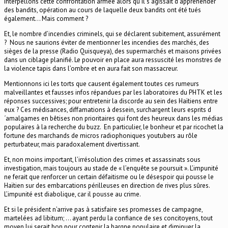
interpellons cette confrontation armée alors qu´il s´agissait d´appréhender
des bandits, opération au cours de laquelle deux bandits ont été tués
également… Mais comment ?
Et, le nombre d’incendies criminels, qui se déclarent subitement, assurément
? Nous ne saurions éviter de mentionner les incendies des marchés, des
sièges de la presse (Radio Quisqueya), des supermarchés et maisons privées
dans un ciblage planifié. Le pouvoir en place aura ressuscité les monstres de
la violence tapis dans l’ombre et en aura fait son massacreur.
Mentionnons ici les torts que causent également toutes ces rumeurs
malveillantes et fausses infos répandues par les laboratoires du PHTK et les
réponses successives; pour entretenir la discorde au sein des Haïtiens entre
eux ? Ces médisances, diffamations à dessein, surchargent leurs esprits d
´amalgames en bêtises non prioritaires qui font des heureux dans les médias
populaires à la recherche du buzz. En particulier, le bonheur et par ricochet la
fortune des marchands de micros radiophoniques youtubers au rôle
perturbateur, mais paradoxalement divertissant.
Et, non moins important, l’irrésolution des crimes et assassinats sous
investigation, mais toujours au stade de « l’enquête se poursuit ». L’impunité
ne ferait que renforcer un certain défaitisme ou le désespoir qui pousse le
Haïtien sur des embarcations périlleuses en direction de rives plus sûres.
L’impunité est diabolique, car il pousse au crime.
Et si le président n’arrive pas à satisfaire ses promesses de campagne,
martelées ad libitum; … ayant perdu la confiance de ses concitoyens, tout
moyen lui serait bon pour contenir la hargne populaire et diminuer la