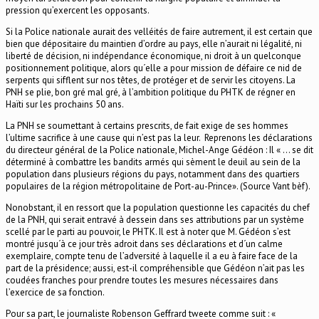
pression qu’exercent les opposants.
Si la Police nationale aurait des velléités de faire autrement, il est certain que
bien que dépositaire du maintien d’ordre au pays, elle n’aurait ni légalité, ni
liberté de décision, ni indépendance économique, ni droit à un quelconque
positionnement politique, alors qu´elle a pour mission de défaire ce nid de
serpents qui sifflent sur nos têtes, de protéger et de servir les citoyens. La
PNH se plie, bon gré mal gré, à l’ambition politique du PHTK de régner en
Haïti sur les prochains 50 ans.
La PNH se soumettant à certains prescrits, de fait exige de ses hommes
l’ultime sacrifice à une cause qui n’est pas la leur. Reprenons les déclarations
du directeur général de la Police nationale, Michel-Ange Gédéon : Il « … se dit
déterminé à combattre les bandits armés qui sèment le deuil au sein de la
population dans plusieurs régions du pays, notamment dans des quartiers
populaires de la région métropolitaine de Port-au-Prince». (Source Vant bèf).
Nonobstant, il en ressort que la population questionne les capacités du chef
de la PNH, qui serait entravé à dessein dans ses attributions par un système
scellé par le parti au pouvoir, le PHTK. Il est à noter que M. Gédéon s’est
montré jusqu´à ce jour très adroit dans ses déclarations et d´un calme
exemplaire, compte tenu de l’adversité à laquelle il a eu à faire face de la
part de la présidence; aussi, est-il compréhensible que Gédéon n’ait pas les
coudées franches pour prendre toutes les mesures nécessaires dans
l’exercice de sa fonction.
Pour sa part, le journaliste Robenson Geffrard tweete comme suit : «