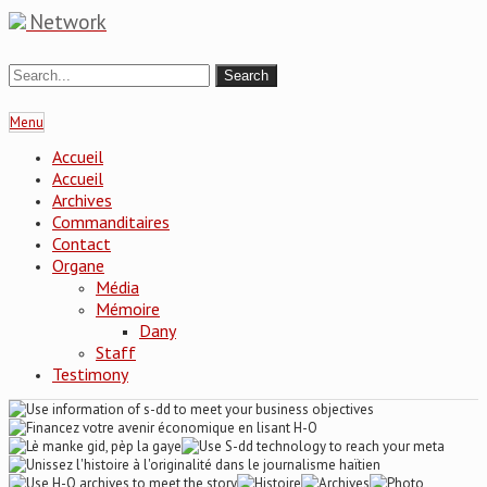
Network
Menu
Accueil
Accueil
Archives
Commanditaires
Contact
Organe
Média
Mémoire
Dany
Staff
Testimony