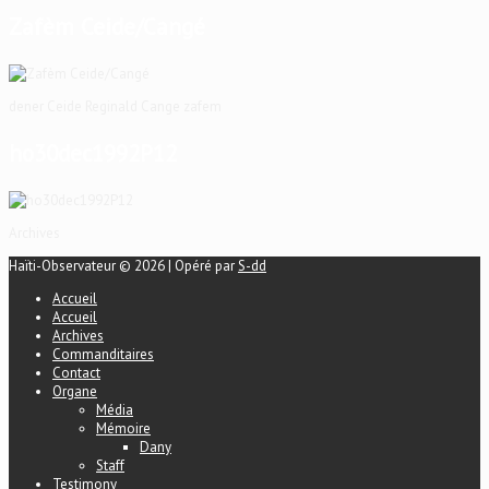
Zafèm Ceide/Cangé
dener Ceide Reginald Cange zafem
ho30dec1992P12
Archives
Haïti-Observateur © 2026 | Opéré par
S-dd
Accueil
Accueil
Archives
Commanditaires
Contact
Organe
Média
Mémoire
Dany
Staff
Testimony