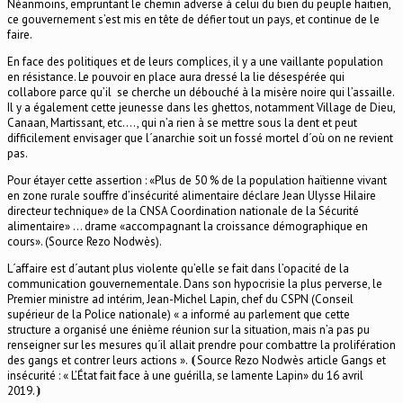
Néanmoins, empruntant le chemin adverse à celui du bien du peuple haïtien,
ce gouvernement s’est mis en tête de défier tout un pays, et continue de le
faire.
En face des politiques et de leurs complices, il y a une vaillante population
en résistance. Le pouvoir en place aura dressé la lie désespérée qui
collabore parce qu’il se cherche un débouché à la misère noire qui l’assaille.
Il y a également cette jeunesse dans les ghettos, notamment Village de Dieu,
Canaan, Martissant, etc.…, qui n’a rien à se mettre sous la dent et peut
difficilement envisager que l´anarchie soit un fossé mortel d´où on ne revient
pas.
Pour étayer cette assertion : «Plus de 50 % de la population haïtienne vivant
en zone rurale souffre d’insécurité alimentaire déclare Jean Ulysse Hilaire
directeur technique» de la CNSA Coordination nationale de la Sécurité
alimentaire» … drame «accompagnant la croissance démographique en
cours». (Source Rezo Nodwès).
L´affaire est d´autant plus violente qu’elle se fait dans l’opacité de la
communication gouvernementale. Dans son hypocrisie la plus perverse, le
Premier ministre ad intérim, Jean-Michel Lapin, chef du CSPN (Conseil
supérieur de la Police nationale) « a informé au parlement que cette
structure a organisé une énième réunion sur la situation, mais n’a pas pu
renseigner sur les mesures qu´il allait prendre pour combattre la prolifération
des gangs et contrer leurs actions ». ⦗Source Rezo Nodwès article Gangs et
insécurité : « L’État fait face à une guérilla, se lamente Lapin» du 16 avril
2019.⦘