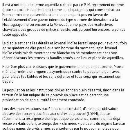
Il est à noter que le terme «guérilla » choisi par ce P .M. récemment nommé
(pour sa docilité au président), terme inadéquat, mais qui conviendrait au
Premier ministre qui semblerait indiquer un parti-pris en faveur de
l’établissement d’une guerre interne du type « armée de libération » à la
Nicaraguayenne ou encore à la Vénézuélienne, pays des «colectivos
chavistas», ces groupes de milice chaviste, ont, aujourd´hui encore, raison de
toute opposition.
Le diable est dans les détails et Jovenel Moïse ferait l’ange pour avoir du foin
en se gardant de dire pareil que son homme du moment Lapin. Jovenel
Moïse choisirait de montrer patte blanche en ne mentionnant dans son
récent discours les termes : « bandits armés » en lieu et place de «guérilla».
Pour être plus claire, disons que le gouvernement haïtien de Jovenel Moïse
mène lui-même une «guerre asymétrique» contre le peuple haïtien, avec
pour cibles les faibles et les sans défense et tous ceux qui réclament son
départ.
La population et les institutions civiles sont en plein désarroi, sinon dans la
terreur. Or le but unique de ce pouvoir en place est de garantir une
prolongation de son autorité largement contestée.
Lors des manifestations pacifiques on a constaté, d’une part, l’utilisation
abusive des forces policières aux ordres du pouvoir (CSPN), et plus
récemment la résurgence d’une politique de violence, comme on l’a déjà
vécue en Haïti, durant le temps des « chimères » partisans du régime Lavalas,
soit des gangs de civils armés et entretenus par le pouvoir en place pour