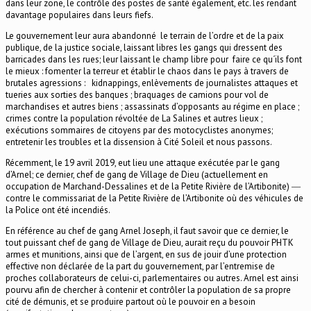
dans leur zone, le contrôle des postes de santé également, etc. les rendant
davantage populaires dans leurs fiefs.
Le gouvernement leur aura abandonné le terrain de l’ordre et de la paix
publique, de la justice sociale, laissant libres les gangs qui dressent des
barricades dans les rues; leur laissant le champ libre pour faire ce qu´ils font
le mieux : fomenter la terreur et établir le chaos dans le pays à travers de
brutales agressions : kidnappings, enlèvements de journalistes attaques et
tueries aux sorties des banques ; braquages de camions pour vol de
marchandises et autres biens ; assassinats d’opposants au régime en place ;
crimes contre la population révoltée de La Salines et autres lieux ;
exécutions sommaires de citoyens par des motocyclistes anonymes;
entretenir les troubles et la dissension à Cité Soleil et nous passons.
Récemment, le 19 avril 2019, eut lieu une attaque exécutée par le gang
d’Arnel; ce dernier, chef de gang de Village de Dieu (actuellement en
occupation de Marchand-Dessalines et de la Petite Rivière de l’Artibonite) ―
contre le commissariat de la Petite Rivière de l’Artibonite où des véhicules de
la Police ont été incendiés.
En référence au chef de gang Arnel Joseph, il faut savoir que ce dernier, le
tout puissant chef de gang de Village de Dieu, aurait reçu du pouvoir PHTK
armes et munitions, ainsi que de l’argent, en sus de jouir d’une protection
effective non déclarée de la part du gouvernement, par l’entremise de
proches collaborateurs de celui-ci, parlementaires ou autres. Arnel est ainsi
pourvu afin de chercher à contenir et contrôler la population de sa propre
cité de démunis, et se produire partout où le pouvoir en a besoin