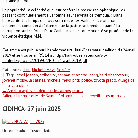
certaine période.
La popularité, la célébrité que leur confère la presse radiophonique, les
passant continuellement à l’antenne, leur servirait de tremplin. « Dans
l’obscurité des temps où nous sommes », les Haïtiens devront non
seulement continuer à réclamer que la justice soit rendue quant à la
corruption sur les fonds PetroCaribe, mais en toute priorité se protéger de la
violence étatique. M.M.
Cet article est publié par l’hebdomadaire Haiti-Observateur édition du 24 avril
2019 et se trouve en
P.9, 14
à :
http://haiti-observateur.ca/wp-
content/uploads/2019/04/H-O-24-avril-2019.pdf
Categories:
Haïti
,
Michele Mevs
,
Société
| Tags:
arnel joseph
,
artibonite
,
canaan
,
chavistas
,
gang
,
haiti observateur
,
jovenel moise
,
la salines
,
michele mevs
,
phtk
,
police
,
toyota prado
,
village de
dieu
,
youtubers
Post
←
Arnel Joseph veut déposer les armes, mais..
Adieu à l’immortel Mr de Sainte-Colombe qui a su réveiller les morts
→
navigation
CIDIHCA- 27 juin 2025
Histoire Radiodiffusion Haïti