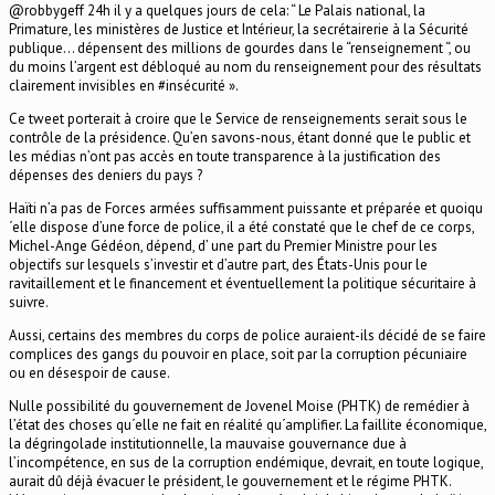
@robbygeff 24h il y a quelques jours de cela: “ Le Palais national, la
Primature, les ministères de Justice et Intérieur, la secrétairerie à la Sécurité
publique… dépensent des millions de gourdes dans le “renseignement “, ou
du moins l’argent est débloqué au nom du renseignement pour des résultats
clairement invisibles en #insécurité ».
Ce tweet porterait à croire que le Service de renseignements serait sous le
contrôle de la présidence. Qu’en savons-nous, étant donné que le public et
les médias n’ont pas accès en toute transparence à la justification des
dépenses des deniers du pays ?
Haïti n’a pas de Forces armées suffisamment puissante et préparée et quoiqu
´elle dispose d’une force de police, il a été constaté que le chef de ce corps,
Michel-Ange Gédéon, dépend, d’ une part du Premier Ministre pour les
objectifs sur lesquels s’investir et d’autre part, des États-Unis pour le
ravitaillement et le financement et éventuellement la politique sécuritaire à
suivre.
Aussi, certains des membres du corps de police auraient-ils décidé de se faire
complices des gangs du pouvoir en place, soit par la corruption pécuniaire
ou en désespoir de cause.
Nulle possibilité du gouvernement de Jovenel Moise (PHTK) de remédier à
l’état des choses qu´elle ne fait en réalité qu´amplifier. La faillite économique,
la dégringolade institutionnelle, la mauvaise gouvernance due à
l’incompétence, en sus de la corruption endémique, devrait, en toute logique,
aurait dû déjà évacuer le président, le gouvernement et le régime PHTK.