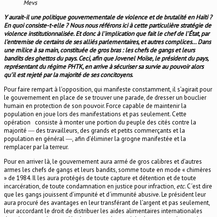
Mevs
Y aurait-il une politique gouvernementale de violence et de brutalité en Haïti ?
En quoi consiste-t-elle ? Nous nous référons ici à cette particulière stratégie de
violence institutionnalisée. Et donc à l’implication que fait le chef de l’État, par
l’entremise de certains de ses alliés parlementaires, et autres complices… Dans
une milice à sa main, constituée de gros bras : les chefs de gangs et leurs
bandits des ghettos du pays. Ceci, afin que Jovenel Moïse, le président du pays,
représentant du régime PHTK, en arrive à sécuriser sa survie au pouvoir alors
qu’il est rejeté par la majorité de ses concitoyens
.
Pour faire rempart à l’opposition, qui manifeste constamment, il s’agirait pour
le gouvernement en place de se trouver une parade, de dresser un bouclier
humain en protection de son pouvoir. Force capable de maintenir la
population en joue lors des manifestations et pas seulement. Cette
opération consiste à monter une portion du peuple des cités contre la
majorité ― des travailleurs, des grands et petits commerçants et la
population en général ―, afin d’éliminer la grogne manifestée et la
remplacer par la terreur.
Pour en arriver là, le gouvernement aura armé de gros calibres et d’autres
armes les chefs de gangs et leurs bandits, somme toute en mode « chimères
» de 1984. Il les aura protégés de toute capture et détention et de toute
incarcération, de toute condamnation en justice pour infraction,
etc
. C´est dire
que les gangs jouissent d’impunité et d´immunité abusive. Le président leur
aura procuré des avantages en leur transférant de l’argent et pas seulement,
leur accordant le droit de distribuer les aides alimentaires internationales