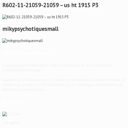
R602-11-21059-21059 – us ht 1915 P3
mikypsychotiquesmall
Haïti-Observateur
Le plus ancien hebdomadaire haïtien à l'étranger, de la Communauté
Haïtienne Internationale
Aujourd'hui, 53 ans plus tard, les crédits sont multiples à travers le monde, et
revêtent un caractère global corroboré par les catalogues de recherches de
bibliothèque universitaires.
EG Fidel
14e apôtre