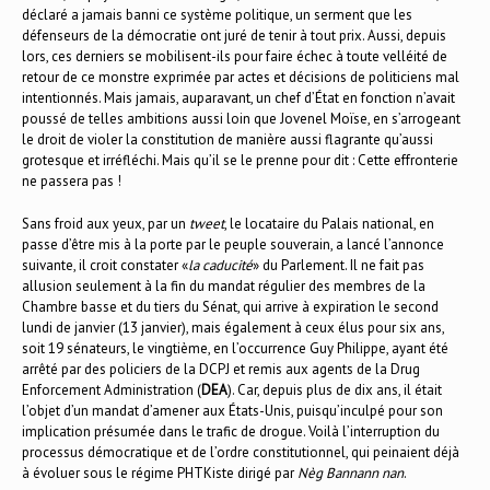
déclaré a jamais banni ce système politique, un serment que les
défenseurs de la démocratie ont juré de tenir à tout prix. Aussi, depuis
lors, ces derniers se mobilisent-ils pour faire échec à toute velléité de
retour de ce monstre exprimée par actes et décisions de politiciens mal
intentionnés. Mais jamais, auparavant, un chef d’État en fonction n’avait
poussé de telles ambitions aussi loin que Jovenel Moïse, en s’arrogeant
le droit de violer la constitution de manière aussi flagrante qu’aussi
grotesque et irréfléchi. Mais qu’il se le prenne pour dit : Cette effronterie
ne passera pas !
Sans froid aux yeux, par un
tweet
, le locataire du Palais national, en
passe d’être mis à la porte par le peuple souverain, a lancé l’annonce
suivante, il croit constater «
la caducité
» du Parlement. Il ne fait pas
allusion seulement à la fin du mandat régulier des membres de la
Chambre basse et du tiers du Sénat, qui arrive à expiration le second
lundi de janvier (13 janvier), mais également à ceux élus pour six ans,
soit 19 sénateurs, le vingtième, en l’occurrence Guy Philippe, ayant été
arrêté par des policiers de la DCPJ et remis aux agents de la Drug
Enforcement Administration (
DEA
). Car, depuis plus de dix ans, il était
l’objet d’un mandat d’amener aux États-Unis, puisqu’inculpé pour son
implication présumée dans le trafic de drogue. Voilà l’interruption du
processus démocratique et de l’ordre constitutionnel, qui peinaient déjà
à évoluer sous le régime PHTKiste dirigé par
Nèg Bannann nan
.