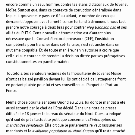
encore comme un seul homme, contre les élans dictatoriaux de Jovenel
Moïse. Surtout que, dans ce contexte de corruption généralisée dans
lequel il gouverne le pays, ce fléau aidant, le nombre de ceux qui
devraient l’opposer avec fermeté contre lui tend à diminuer. Il nous faut
prendre notre courage à deux bras pour contrer
Nèg Bannann nan
et ses
alliés du PHTK. Cette nouvelle détermination est d’autant plus
nécessaire que le Conseil électoral provisoire (CEP), l’institution
compétente pour trancher dans cet- te crise, s’est retranché dans un
mutisme coupable. Et, de toute manière, rien n’autorise à croire que
celle-ci a le courage de prendre la décision dictée par ses prérogatives
constitutionnelles en pareille matière.
Toutefois, les sénateurs victimes de la fripouillerie de Jovenel Moïse
n’ont pas baissé pavillon devant lui. Ils ont décidé de l’attaquer de front
en portant plainte pour lui et ses conseillers au Parquet de Port-au-
Prince.
Même chose pour le sénateur Onondieu Louis, lui dont le mandat a été
aussi écourté par le chef de l’État décrié. Dans une note de presse
diffusée le 18 janvier, le bureau du sénateur du Nord-Ouest a indiqué
qu’il suit de près l’actualité politique concernant «
l’interruption du
mandat des sénateurs
». Elle dit que le parlementaire veut rassurer ses
mandants et la «
vaillante population du Nord-Ouest
» qu’il reste attaché