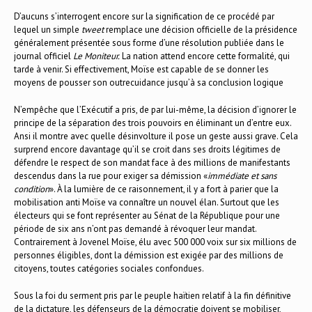
D’aucuns s’interrogent encore sur la signification de ce procédé par
lequel un simple
tweet
remplace une décision officielle de la présidence
généralement présentée sous forme d’une résolution publiée dans le
journal officiel
Le Moniteur.
La nation attend encore cette formalité, qui
tarde à venir. Si effectivement, Moïse est capable de se donner les
moyens de pousser son outrecuidance jusqu’à sa conclusion logique
N’empêche que l’Exécutif a pris, de par lui-même, la décision d’ignorer le
principe de la séparation des trois pouvoirs en éliminant un d’entre eux.
Ansi il montre avec quelle désinvolture il pose un geste aussi grave. Cela
surprend encore davantage qu’il se croit dans ses droits légitimes de
défendre le respect de son mandat face à des millions de manifestants
descendus dans la rue pour exiger sa démission «
immédiate et sans
condition
». À la lumière de ce raisonnement, il y a fort à parier que la
mobilisation anti Moïse va connaître un nouvel élan. Surtout que les
électeurs qui se font représenter au Sénat de la République pour une
période de six ans n’ont pas demandé à révoquer leur mandat.
Contrairement à Jovenel Moïse, élu avec 500 000 voix sur six millions de
personnes éligibles, dont la démission est exigée par des millions de
citoyens, toutes catégories sociales confondues.
Sous la foi du serment pris par le peuple haïtien relatif à la fin définitive
de la dictature, les défenseurs de la démocratie doivent se mobiliser,