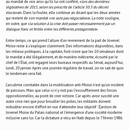
au mandat de «six ans» qu’ils lui ont conféré, «
lors des dernières
législatives de 2015, selon les prescrits de l’article 50.3 du décret
électoral
». Dans la foulée, elle continue an disant que les deux années
qui restent de son mandat «
ne sont pas négociables
». La note souligne,
en outre, que «
la solution à la crise doit passer nécessairement par un
dialogue franc et fertile entre les différents protagonistes
».
Entre-temps, ce qui prend l’allure d’un revirement de la part de Jovenel
Moïse reste à s’expliquer clairement. Des informations disponibles, dans
les milieux politiques, à la capitale, font croire que les 10 sénateurs dont
le mandat a été illégalement, et de manière indécente, écourté par le
chef de l’État, ont regagné leurs bureaux respectifs au Sénat, aujourd’hui,
lundi, 20 janvier. Après une journée régulière de travail, on ne sait de quoi
le lendemain sera fait.
L’accalmie constatée dans la mobilisation anti-Moïse n’est qu’un incident
de parcours. Mais que celui-ci n’y voit pas l’essoufflement des forces
oppositionnelles, au point de crier victoire. Car après avoir suscité une
autre crise rien que pour brouiller les pistes, les militants doivent
redoubler encore d’effort en vue d’atteindre leur objectif : Éjection de
Jovenel Moïse du Palais national et l’émergence d’une société moderne
inclusive sans lui. Car la dictature a vécu en Haïti depuis le 7 février 1986.