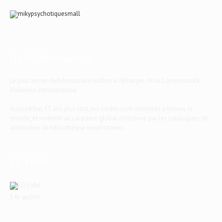
Haïti-Observateur
Le plus ancien hebdomadaire haïtien à l'étranger, de la Communauté
Haïtienne Internationale
Aujourd'hui, 53 ans plus tard, les crédits sont multiples à travers le
monde, et revêtent un caractère global corroboré par les catalogues de
recherches de bibliothèque universitaires.
EG Fidel
14e apôtre