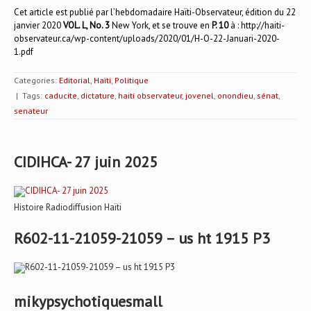
Cet article est publié par l’hebdomadaire Haïti-Observateur, édition du 22
janvier 2020
VOL. L, No. 3
New York, et se trouve en
P. 10
à :
http://haiti-
observateur.ca/wp-content/uploads/2020/01/H-O-22-Januari-2020-
1.pdf
Categories:
Editorial
,
Haïti
,
Politique
| Tags:
caducite
,
dictature
,
haiti observateur
,
jovenel
,
onondieu
,
sénat
,
senateur
CIDIHCA- 27 juin 2025
Histoire Radiodiffusion Haïti
R602-11-21059-21059 – us ht 1915 P3
mikypsychotiquesmall