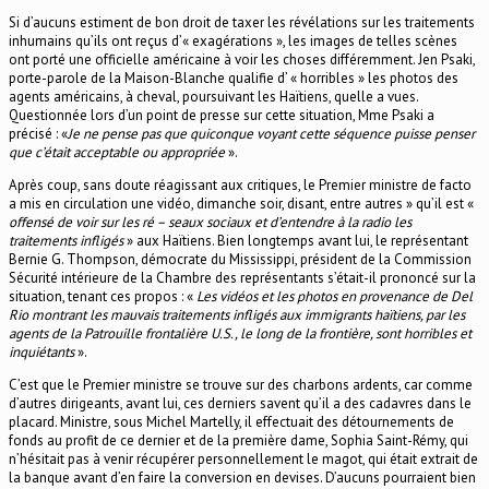
Si d’aucuns estiment de bon droit de taxer les révélations sur les traitements
inhumains qu’ils ont reçus d’« exagérations », les images de telles scènes
ont porté une officielle américaine à voir les choses différemment. Jen Psaki,
porte-parole de la Maison-Blanche qualifie d’ « horribles » les photos des
agents américains, à cheval, poursuivant les Haïtiens, quelle a vues.
Questionnée lors d’un point de presse sur cette situation, Mme Psaki a
précisé : «
Je ne pense pas que quiconque voyant cette séquence puisse penser
que c’était acceptable ou appropriée
».
Après coup, sans doute réagissant aux critiques, le Premier ministre de facto
a mis en circulation une vidéo, dimanche soir, disant, entre autres » qu’il est «
offensé de voir sur les ré – seaux sociaux et d’entendre à la radio les
traitements infligés
» aux Haïtiens. Bien longtemps avant lui, le représentant
Bernie G. Thompson, démocrate du Mississippi, président de la Commission
Sécurité intérieure de la Chambre des représentants s’était-il prononcé sur la
situation, tenant ces propos : «
Les vidéos et les photos en provenance de Del
Rio montrant les mauvais traitements infligés aux immigrants haïtiens, par les
agents de la Patrouille frontalière U.S., le long de la frontière, sont horribles et
inquiétants
».
C’est que le Premier ministre se trouve sur des charbons ardents, car comme
d’autres dirigeants, avant lui, ces derniers savent qu’il a des cadavres dans le
placard. Ministre, sous Michel Martelly, il effectuait des détournements de
fonds au profit de ce dernier et de la première dame, Sophia Saint-Rémy, qui
n’hésitait pas à venir récupérer personnellement le magot, qui était extrait de
la banque avant d’en faire la conversion en devises. D’aucuns pourraient bien