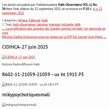
Cet article est publié par l’hebdomadaire
Haïti-Observateur VOL. LI, No.
36
New York, édition du 22 septembre 2021, et se trouve en
P. 10
à :
h-o 22
september 2021
Categories:
Afrique
,
Editorial
,
Haïti
| Tags:
haiti observateur
,
latortue
,
manigat
,
mirlande
,
phtk
Post
←
La prolifération des activités des bandes armées en Haïti : Un génocide en
cour
Melchie Daëlle Dumornay prise en otage par la FHF Par Gesner Jean Marie
→
navigation
CIDIHCA- 27 juin 2025
Histoire Radiodiffusion Haïti
R602-11-21059-21059 – us ht 1915 P3
mikypsychotiquesmall