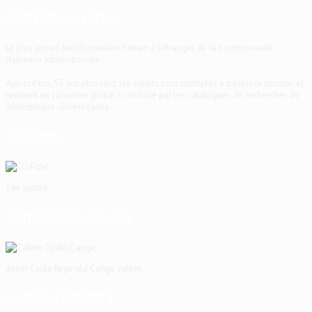
Haïti-Observateur
Le plus ancien hebdomadaire haïtien à l'étranger, de la Communauté
Haïtienne Internationale
Aujourd'hui, 53 ans plus tard, les crédits sont multiples à travers le monde, et
revêtent un caractère global corroboré par les catalogues de recherches de
bibliothèque universitaires.
EG Fidel
14e apôtre
Zafèm Ceide/Cangé
dener Ceide Reginald Cange zafem
ho30dec1992P12