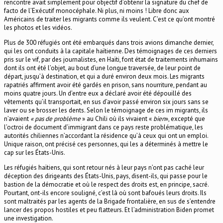
rencontre avait simplement pour objectif d’obtenir la signature du chef de
facto de l’Exécutif monocéphale. Ni plus, ni moins ! Libre donc aux
Américains de traiter les migrants comme ils veulent. C’est ce qu’ont montré
les photos et les vidéos.
Plus de 300 réfugiés ont été embarqués dans trois avions dimanche dernier,
qui les ont conduits à la capitale haïtienne. Des témoignages de ces derniers
pris sur le vif, par des journalistes, en Haïti, font état de traitements inhumains
dont ils ont été l’objet, au bout d’une longue traversée, de leur point de
départ, jusqu’à destination, et qui a duré environ deux mois. Les migrants
rapatriés affirment avoir été gardés en prison, sans nourriture, pendant au
moins quatre jours. Un d’entre eux a déclaré avoir été dépouillé des
vêtements qu’il transportait, en sus d’avoir passé environ six jours sans se
laver ou se brosser les dents. Selon le témoignage de ces im migrants, ils
n’avaient
« pas de problème
» au Chili où ils vivaient «
bien
», excepté que
l’octroi de document d’immigrant dans ce pays reste problématique, les
autorités chiliennes n’accordant la résidence qu’à ceux qui ont un emploi.
Unique raison, ont précisé ces personnes, qui les a déterminés à mettre le
cap sur les États-Unis.
Les réfugiés haïtiens, qui sont retour nés à leur pays n’ont pas caché leur
déception des dirigeants des États-Unis, pays, disent-ils, qui passe pour le
bastion de la démocratie et où le respect des droits est, en principe, sacré.
Pourtant, ont-ils encore souligné, c’est là où sont bafoués leurs droits. Ils
sont maltraités par les agents de la Brigade frontalière, en sus de s’entendre
lancer des propos hostiles et peu flatteurs. Et l’administration Biden promet
une investigation.