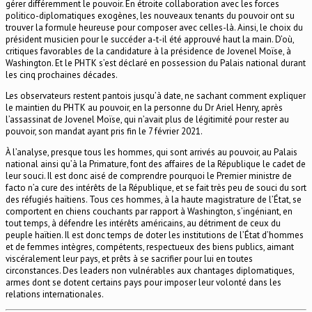
gérer différemment le pouvoir. En étroite collaboration avec les forces
politico-diplomatiques exogènes, les nouveaux tenants du pouvoir ont su
trouver la formule heureuse pour composer avec celles-là. Ainsi, le choix du
président musicien pour le succéder a-t-il été approuvé haut la main. D’où,
critiques favorables de la candidature à la présidence de Jovenel Moïse, à
Washington. Et le PHTK s’est déclaré en possession du Palais national durant
les cinq prochaines décades.
Les observateurs restent pantois jusqu’à date, ne sachant comment expliquer
le maintien du PHTK au pouvoir, en la personne du Dr Ariel Henry, après
l’assassinat de Jovenel Moïse, qui n’avait plus de légitimité pour rester au
pouvoir, son mandat ayant pris fin le 7 février 2021.
À l’analyse, presque tous les hommes, qui sont arrivés au pouvoir, au Palais
national ainsi qu’à la Primature, font des affaires de la République le cadet de
leur souci. Il est donc aisé de comprendre pourquoi le Premier ministre de
facto n’a cure des intérêts de la République, et se fait très peu de souci du sort
des réfugiés haïtiens. Tous ces hommes, à la haute magistrature de l’État, se
comportent en chiens couchants par rapport à Washington, s’ingéniant, en
tout temps, à défendre les intérêts américains, au détriment de ceux du
peuple haïtien. Il est donc temps de doter les institutions de l’État d’hommes
et de femmes intègres, compétents, respectueux des biens publics, aimant
viscéralement leur pays, et prêts à se sacrifier pour lui en toutes
circonstances. Des leaders non vulnérables aux chantages diplomatiques,
armes dont se dotent certains pays pour imposer leur volonté dans les
relations internationales.