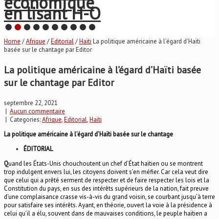
économique
en lisant H-O
Home
/
Afrique
/
Editorial
/
Haïti
La politique américaine à l’égard d’Haïti
basée sur le chantage par Editor
La politique américaine à l’égard d’Haïti basée
sur le chantage par Editor
septembre 22, 2021
|
Aucun commentaire
| Categories:
Afrique
,
Editorial
,
Haïti
La politique américaine à l’égard d’Haïti basée sur le chantage
ÉDITORIAL
Q
uand les États-Unis chouchoutent un chef d’État haïtien ou se montrent
trop indulgent envers lui, les citoyens doivent s’en méfier. Car cela veut dire
que celui qui a prêté serment de respecter et de faire respecter les lois et la
Constitution du pays, en sus des intérêts supérieurs de la nation, fait preuve
d’une complaisance crasse vis-à-vis du grand voisin, se courbant jusqu’à terre
pour satisfaire ses intérêts. Ayant, en théorie, ouvert la voie à la présidence à
celui qu’il a élu, souvent dans de mauvaises conditions, le peuple haïtien a