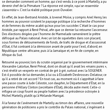
se demander comment un homme, qui s’est vendu à ce point à Martelly, a pu
devenir chef de la Primature ? La réponse est simple, «
qui se ressemble
s’assemble
». C’est la réalité politique post-Duvalier.
En effet, de Jean-Bertrand Aristide, à Jovenel Moïse, y compris Ariel Henry, les
hommes au pouvoir scrutent le paysage politique à la recherche d’hommes
et de femmes du même acabit qu’eux pour les succéder. C’était le cas pour
Aristide, par rapport à René Préval, afin que ce dernier lui retourne l’ascenseur.
Des élections dirigées par l’homme de Marmelade ramenèrent le prêtre
défroqué au Palais national. Avec un lot de squelettes dans son placard,
sous formes de détournements de fonds, de trafic de drogue et d’assassinat
d’État, il fut contraint à la démission avant de partir pour l’exil, d’abord, en
République centre-africaine, puis à la Jamaïque et, en fin de compte, en
Afrique du Sud.
Retourné au pouvoir, lors du scrutin organisé par le gouvernement intérimaire
Alexandre-Latortue, René Préval, dont on disait qu’il avait les «mains pures »,
s’est révélé un «expert» en contrat de gré à gré, surtout avec la SOGENER.
Est-il possible de lui demander, à lui ou à Élizabeth Desbrosses-Delatour, ce
qu’il a retiré de cet accord ? En tout cas, au moment où il s’apprêtait à faire
une passe courte à Jude Célestin, son dauphin, le Département d’État, en la
personne d’Hillary Clinton (secrétaire d’État), décida autre ment. Celle-ci
infligea un coup fourré au peuple haïtien avec la présidence octroyée à
Michel Martelly, plutôt qu’à Mirlande Manigat.
À la faveur de l’avènement de Martelly au timon des affaires, une nouvelle
génération de politiciens a pris le contrôle du Palais national, s’ingéniant à