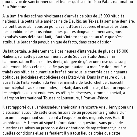
pour devoir de sanctionner un tel leader, qu’il soit logé au Palais national ou
à la Primature.
À la lumière des scènes révoltantes d’arrivée de plus de 13 000 réfugiés
haïtiens, à la petite ville américaine de Del Rio, au Texas, la semaine dernière,
qui ont trouvé abri sous un pont, avant d’être récupérés et incarcérés dans
des conditions les plus inhumaines, par les dirigeants américains, puis
expulsés sans délai sur Haïti, il faut s’interroger, quant au rôle que s’est
attribué le leader du pays, bien que de facto, dans cette décision.
Un fait certain, le déferlement, à des heures d’intervalle, de plus de 13 000
Haïtiens, sur cette petite communauté du Sud des États-Unis, a mis
l’administration Biden sur les dents, obligée de gérer une crise qui a surgi
subitement. Mais cela ne justifie pas pour autant la manière dont ont été
traités ces réfugiés durant leur bref séjour sous le contrôle des dirigeants
politiques, judiciaires et policières des États-Unis. Dans la mesure où il a
aussi fallu l’intervention du Premier ministre de facto, chef de l’Exécutif
monocéphale, aux commandes, en Haïti, dans cette crise, il faut lui imputer
les péripéties qu’ont endurées les réfugiés déversés, comme du bétail, à
l’aéroport international Toussaint Louverture, à Port-au-Prince.
Il est rapporté que l’ambassadeur américain a rencontré Ariel Henry pour une
discussion autour de cette crise, histoire de lui proposer la signature d’un
document exprimant son accord à l’expulsion des migrants vers Haïti. Il
semble que M. Henry ait signé le formulaire en question, sans poser de
questions relatives au protocole des opérations de rapatriement, ni dans
quelles conditions elles se feraient. Il y a tout lieu de croire que cette