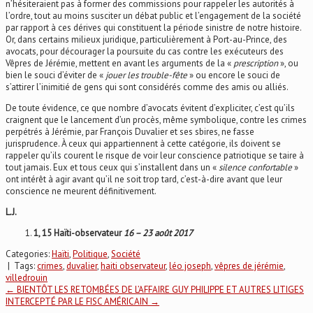
n’hésiteraient pas à former des commissions pour rappeler les autorités à
l’ordre, tout au moins susciter un débat public et l’engagement de la société
par rapport à ces dérives qui constituent la période sinistre de notre histoire.
Or, dans certains milieux juridique, particulièrement à Port-au-Prince, des
avocats, pour décourager la poursuite du cas contre les exécuteurs des
Vêpres de Jérémie, mettent en avant les arguments de la «
prescription
», ou
bien le souci d’éviter de «
jouer les trouble-fête
» ou encore le souci de
s’attirer l’inimitié de gens qui sont considérés comme des amis ou alliés.
De toute évidence, ce que nombre d’avocats évitent d’expliciter, c’est qu’ils
craignent que le lancement d’un procès, même symbolique, contre les crimes
perpétrés à Jérémie, par François Duvalier et ses sbires, ne fasse
jurisprudence. À ceux qui appartiennent à cette catégorie, ils doivent se
rappeler qu’ils courent le risque de voir leur conscience patriotique se taire à
tout jamais. Eux et tous ceux qui s’installent dans un «
silence confortable
»
ont intérêt à agir avant qu’il ne soit trop tard, c’est-à-dire avant que leur
conscience ne meurent définitivement.
L.J.
1, 15 Haïti-observateur
16 – 23 août 2017
Categories:
Haïti
,
Politique
,
Société
| Tags:
crimes
,
duvalier
,
haiti observateur
,
léo joseph
,
vêpres de jérémie
,
villedrouin
Post
←
BIENTÔT LES RETOMBÉES DE L’AFFAIRE GUY PHILIPPE ET AUTRES LITIGES
INTERCEPTÉ PAR LE FISC AMÉRICAIN
→