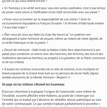
Qu’est-ce qui vous retient encore ?
«
Si l’honneur, si la vérité sont pour vous des vertus cardinales, n’est-il pas temps
de porter votre pierre à l’édification d’une Haïti réconciliée avec son passé ?
« Ferez-vous la lumière sur la responsabilité de ces crimes ? Sont-ils
exclusivement imputables à François Duvalier ? À l’Armée d’Haïti toute entière
? A son état major ?
«
Êtes-vous de ceux qui faites du Kase fèy kouvri sa “ un système non
dérangeant à notre mémoire de peuple, même au mépris de notre dignité, de
la vérité historique et de la justice ?
«
Devoir de mémoire –Haïti invite la Nation à faire face objectivement à son
passé pour construire un avenir avec des hommes, des femmes, des lois et des
institutions œuvrant au bonheur, au progrès, à la grandeur de la Patrie commune
et de ses enfants.
«
À toutes les victimes innocentes de la ville de Jérémie, à ces multiples et
braves paysans de la Grand Anse tués sur le parcours de Jeune Haïti, dignes
soldats anonymes de la liberté, Honneur–Respect !
»
Un pays où les victimes côtoient les bourreaux
D’aucuns cherchent à expliquer l’origine de l’animosité, voire même de
l’hostilité, souvent affichée entre Haïtiens, au point de s’interroger sur
l’inimitié qui se traduit par l’absence du véritable amour patriotique au sein
de notre communauté. Ce que semble traduire parfaitement le proverbe «