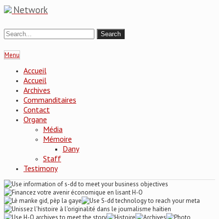
Network
Menu
Accueil
Accueil
Archives
Commanditaires
Contact
Organe
Média
Mémoire
Dany
Staff
Testimony