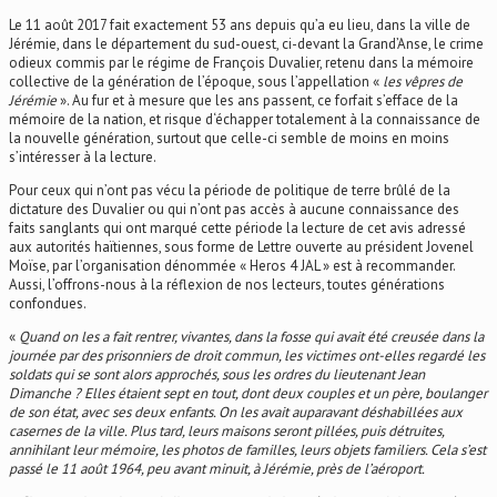
Le 11 août 2017 fait exactement 53 ans depuis qu’a eu lieu, dans la ville de
Jérémie, dans le département du sud-ouest, ci-devant la Grand’Anse, le crime
odieux commis par le régime de François Duvalier, retenu dans la mémoire
collective de la génération de l’époque, sous l’appellation «
les vêpres de
Jérémie
». Au fur et à mesure que les ans passent, ce forfait s’efface de la
mémoire de la nation, et risque d‘échapper totalement à la connaissance de
la nouvelle génération, surtout que celle-ci semble de moins en moins
s’intéresser à la lecture.
Pour ceux qui n’ont pas vécu la période de politique de terre brûlé de la
dictature des Duvalier ou qui n’ont pas accès à aucune connaissance des
faits sanglants qui ont marqué cette période la lecture de cet avis adressé
aux autorités haïtiennes, sous forme de Lettre ouverte au président Jovenel
Moïse, par l’organisation dénommée « Heros 4 JAL » est à recommander.
Aussi, l’offrons-nous à la réflexion de nos lecteurs, toutes générations
confondues.
«
Quand on les a fait rentrer, vivantes, dans la fosse qui avait été creusée dans la
journée par des prisonniers de droit commun, les victimes ont-elles regardé les
soldats qui se sont alors approchés, sous les ordres du lieutenant Jean
Dimanche ? Elles étaient sept en tout, dont deux couples et un père, boulanger
de son état, avec ses deux enfants. On les avait auparavant déshabillées aux
casernes de la ville. Plus tard, leurs maisons seront pillées, puis détruites,
annihilant leur mémoire, les photos de familles, leurs objets familiers. Cela s’est
passé le 11 août 1964, peu avant minuit, à Jérémie, près de l’aéroport.