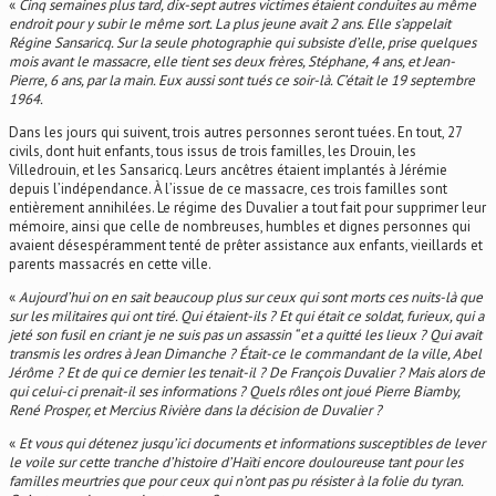
«
Cinq semaines plus tard, dix-sept autres victimes étaient conduites au même
endroit pour y subir le même sort. La plus jeune avait 2 ans. Elle s’appelait
Régine Sansaricq. Sur la seule photographie qui subsiste d’elle, prise quelques
mois avant le massacre, elle tient ses deux frères, Stéphane, 4 ans, et Jean-
Pierre, 6 ans, par la main. Eux aussi sont tués ce soir-là. C’était le 19 septembre
1964.
Dans les jours qui suivent, trois autres personnes seront tuées. En tout, 27
civils, dont huit enfants, tous issus de trois familles, les Drouin, les
Villedrouin, et les Sansaricq. Leurs ancêtres étaient implantés à Jérémie
depuis l’indépendance. À l’issue de ce massacre, ces trois familles sont
entièrement annihilées. Le régime des Duvalier a tout fait pour supprimer leur
mémoire, ainsi que celle de nombreuses, humbles et dignes personnes qui
avaient désespéramment tenté de prêter assistance aux enfants, vieillards et
parents massacrés en cette ville.
«
Aujourd’hui on en sait beaucoup plus sur ceux qui sont morts ces nuits-là que
sur les militaires qui ont tiré. Qui étaient-ils ? Et qui était ce soldat, furieux, qui a
jeté son fusil en criant je ne suis pas un assassin “ et a quitté les lieux ? Qui avait
transmis les ordres à Jean Dimanche ? Était-ce le commandant de la ville, Abel
Jérôme ? Et de qui ce dernier les tenait-il ? De François Duvalier ? Mais alors de
qui celui-ci prenait-il ses informations ? Quels rôles ont joué Pierre Biamby,
René Prosper, et Mercius Rivière dans la décision de Duvalier ?
«
Et vous qui détenez jusqu’ici documents et informations susceptibles de lever
le voile sur cette tranche d’histoire d’Haïti encore douloureuse tant pour les
familles meurtries que pour ceux qui n’ont pas pu résister à la folie du tyran.