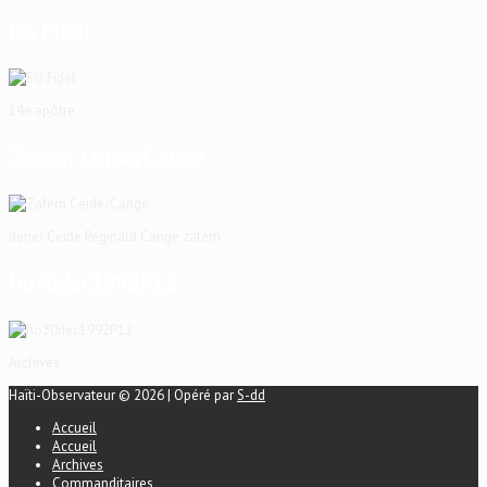
EG Fidel
14e apôtre
Zafèm Ceide/Cangé
dener Ceide Reginald Cange zafem
ho30dec1992P12
Archives
Haïti-Observateur © 2026 | Opéré par
S-dd
Accueil
Accueil
Archives
Commanditaires