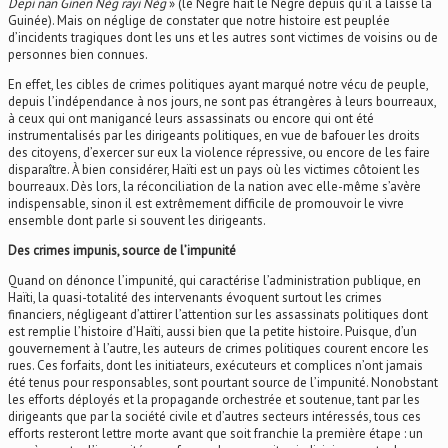
Depi nan Ginen Nèg rayi Nèg
» (le Nègre hait le Nègre depuis qu’il a laissé la
Guinée). Mais on néglige de constater que notre histoire est peuplée
d’incidents tragiques dont les uns et les autres sont victimes de voisins ou de
personnes bien connues.
En effet, les cibles de crimes politiques ayant marqué notre vécu de peuple,
depuis l’indépendance à nos jours, ne sont pas étrangères à leurs bourreaux,
à ceux qui ont manigancé leurs assassinats ou encore qui ont été
instrumentalisés par les dirigeants politiques, en vue de bafouer les droits
des citoyens, d’exercer sur eux la violence répressive, ou encore de les faire
disparaître. À bien considérer, Haïti est un pays où les victimes côtoient les
bourreaux. Dès lors, la réconciliation de la nation avec elle-même s’avère
indispensable, sinon il est extrêmement difficile de promouvoir le vivre
ensemble dont parle si souvent les dirigeants.
Des crimes impunis, source de l’impunité
Quand on dénonce l’impunité, qui caractérise l’administration publique, en
Haïti, la quasi-totalité des intervenants évoquent surtout les crimes
financiers, négligeant d’attirer l’attention sur les assassinats politiques dont
est remplie l’histoire d’Haïti, aussi bien que la petite histoire. Puisque, d’un
gouvernement à l’autre, les auteurs de crimes politiques courent encore les
rues. Ces forfaits, dont les initiateurs, exécuteurs et complices n’ont jamais
été tenus pour responsables, sont pourtant source de l’impunité. Nonobstant
les efforts déployés et la propagande orchestrée et soutenue, tant par les
dirigeants que par la société civile et d’autres secteurs intéressés, tous ces
efforts resteront lettre morte avant que soit franchie la première étape : un