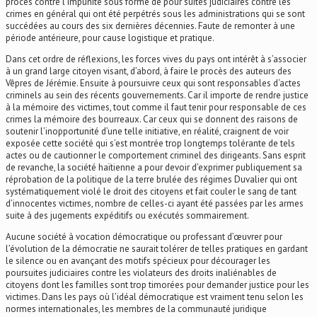
procès contre l’impunité sous forme de pour suites judiciaires contre les
crimes en général qui ont été perpétrés sous les administrations qui se sont
succédées au cours des six dernières décennies. Faute de remonter à une
période antérieure, pour cause logistique et pratique.
Dans cet ordre de réflexions, les forces vives du pays ont intérêt à s’associer
à un grand large citoyen visant, d’abord, à faire le procès des auteurs des
Vêpres de Jérémie. Ensuite à poursuivre ceux qui sont responsables d‘actes
criminels au sein des récents gouvernements. Car il importe de rendre justice
à la mémoire des victimes, tout comme il faut tenir pour responsable de ces
crimes la mémoire des bourreaux. Car ceux qui se donnent des raisons de
soutenir l’inopportunité d’une telle initiative, en réalité, craignent de voir
exposée cette société qui s’est montrée trop longtemps tolérante de tels
actes ou de cautionner le comportement criminel des dirigeants. Sans esprit
de revanche, la société haïtienne a pour devoir d’exprimer publiquement sa
réprobation de la politique de la terre brulée des régimes Duvalier qui ont
systématiquement violé le droit des citoyens et fait couler le sang de tant
d’innocentes victimes, nombre de celles-ci ayant été passées par les armes
suite à des jugements expéditifs ou exécutés sommairement.
Aucune société à vocation démocratique ou professant d’œuvrer pour
l’évolution de la démocratie ne saurait tolérer de telles pratiques en gardant
le silence ou en avançant des motifs spécieux pour décourager les
poursuites judiciaires contre les violateurs des droits inaliénables de
citoyens dont les familles sont trop timorées pour demander justice pour les
victimes. Dans les pays où l’idéal démocratique est vraiment tenu selon les
normes internationales, les membres de la communauté juridique