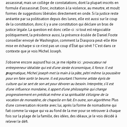
assassinat, mais un collège de constatations, dont la plupart inscrits en
formule d’assassinat. Donc, incitation à la violence, au meurtre, et moult
formes de suggestions libérales directement en onde. Si la justice reste
anéantie par sa politisation depuis des lunes, elle est aussi sur le coup
de la constitution, donc il y a une constitution qui déclare un bras de
justice légale. La question est donc celle-ci : si tout est négociable
politiquement, la présidence aussi, la présence éculée de Daniel Foote
conseiller envoyé de Washington, comment la Diaspora peut-elle être
mise en écharpe si ce n’est pas un coup d’État qui sévit ? C’est dans ce
contexte que je vois Michel Joseph.
J’observe encore aujourd’hui ce, je me répète ici :
provocateur né
entrepreneur idéaliste qui est d’une sieste économique, il fonce. Il est
p
ragmatique, Michel joseph met la main à la pâte, pétri même la poussière
pour en faire sortir le beurre. Il est pourtant l’homme artiste épris de
culture qui se sert de son art pour dévorer au besoin. Interprète, s’il est
d’une influence mondaine, il appert d’une philosophie qui change
progressivement en prédicat même si sa spiritualité s’éloigne de la
vocation de monastère, de chapelle en fait. En outre, son algorithme
. Plus
d’une conversation récente avec lui, après la forme de nomadisme qui
fait comme la vague qui va au fond de la mer pour se retrouver à chaque
fois sur la plage de la famille, des idées, des idéaux, je le vois décidé à
relever le défi.