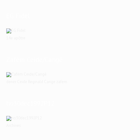
EG Fidel
14e apôtre
Zafèm Ceide/Cangé
dener Ceide Reginald Cange zafem
ho30dec1992P12
Archives