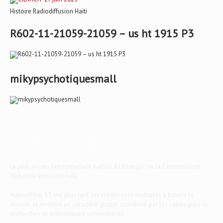
Histoire Radiodiffusion Haïti
R602-11-21059-21059 – us ht 1915 P3
mikypsychotiquesmall
Haïti-Observateur
Le plus ancien hebdomadaire haïtien à l'étranger, de la Communauté
Haïtienne Internationale
Aujourd'hui, 53 ans plus tard, les crédits sont multiples à travers le
monde, et revêtent un caractère global corroboré par les catalogues de
recherches de bibliothèque universitaires.