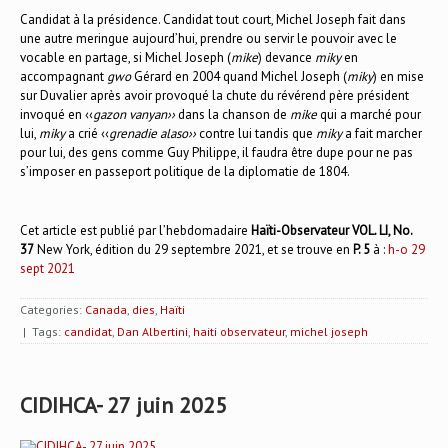
Candidat à la présidence. Candidat tout court, Michel Joseph fait dans
une autre meringue aujourd’hui, prendre ou servir le pouvoir avec le
vocable en partage, si Michel Joseph (
mike
) devance
miky
en
accompagnant
gwo
Gérard en 2004 quand Michel Joseph (
miky
) en mise
sur Duvalier après avoir provoqué la chute du révérend père président
invoqué en ‹‹
gazon vanyan››
dans la chanson de
mike
qui a marché pour
lui,
miky
a crié ‹‹
grenadie alaso››
contre lui tandis que
miky
a fait marcher
pour lui, des gens comme Guy Philippe, il faudra être dupe pour ne pas
s’imposer en passeport politique de la diplomatie de 1804.
Cet article est publié par l’hebdomadaire
Haïti-Observateur VOL. LI, No.
37
New York, édition du 29 septembre 2021, et se trouve en
P. 5
à :
h-o 29
sept 2021
Categories:
Canada
,
dies
,
Haïti
| Tags:
candidat
,
Dan Albertini
,
haiti observateur
,
michel joseph
CIDIHCA- 27 juin 2025