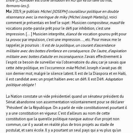
Entre (), Abinader est d’une tentation en RD qui va lui faire du mal,
fermons-les ().
M
ai 2019, je publiais
Michel [JOSEPH] courailleur politique
en double
résonnance avec la meringue de miky (Michel Joseph Martelly),
voici
comment je présentais en bref le sujet : Musicien compositeur,
massif
de
vocations porte-parole prêt pour le défi par inhibition, c’est une
impression. [… ] Musicien interprète,
élancé
de vocation gourou prêt pour
la
provoc
par impulsion, c’est une impression…, etc. Pour mieux me le
rappeler, je poursuis :
Il est de la politique, un courant d’ascendance
militaire avec des bottes d’enfance en conséquence. De l’autre, d’aspiration
militaire avec bottes d’adulte en inconséquence
. J’avais effectivement à
l’esprit ce besoin de surveiller via l’observatoire du
dies
, car je savais que
cette
bête
politique, en l’occurrence
mike
Michel Joseph n’avait pas dit
son dernier mot, malgré le silence latent. Il est de la Diaspora et en Haïti,
il est candidat avec un projet haïtien avec un défi. Il est Défi.
Adaptation
politique obligée
!
La Nation constate un vide présidentiel quand un sénateur président du
Sénat abandonne son assermentation volontairement pour se déclarer
‘Président’ de la République. On a parlé de vide constitutionnel pourtant il
y a une constitution en vigueur. C’est d’ailleurs au nom de cette
constitution que la querelle politique navigue autour d’un projet non
commun, car il y aurait en réalité plus de trois projets au stade de
postulat, et sans école. Il y a pourtant un seul pays qui a vu plus qu’un