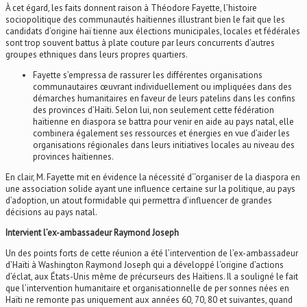
À cet égard, les faits donnent raison à Théodore Fayette, l’histoire
sociopolitique des communautés haïtiennes illustrant bien le fait que les
candidats d’origine haï tienne aux élections municipales, locales et fédérales
sont trop souvent battus à plate couture par leurs concurrents d’autres
groupes ethniques dans leurs propres quartiers.
Fayette s’empressa de rassurer les différentes organisations
communautaires œuvrant individuellement ou impliquées dans des
démarches humanitaires en faveur de leurs patelins dans les confins
des provinces d’Haïti. Selon lui, non seulement cette fédération
haïtienne en diaspora se battra pour venir en aide au pays natal, elle
combinera également ses ressources et énergies en vue d’aider les
organisations régionales dans leurs initiatives locales au niveau des
provinces haïtiennes.
En clair, M. Fayette mit en évidence la nécessité d‘‘organiser de la diaspora en
une association solide ayant une influence certaine sur la politique, au pays
d’adoption, un atout formidable qui permettra d’influencer de grandes
décisions au pays natal.
Intervient l’ex-ambassadeur Raymond Joseph
Un des points forts de cette réunion a été l’intervention de l’ex-ambassadeur
d’Haïti à Washington Raymond Joseph qui a développé l‘origine d’actions
d’éclat, aux États-Unis même de précurseurs des Haïtiens. Il a souligné le fait
que l’intervention humanitaire et organisationnelle de per sonnes nées en
Haïti ne remonte pas uniquement aux années 60, 70, 80 et suivantes, quand