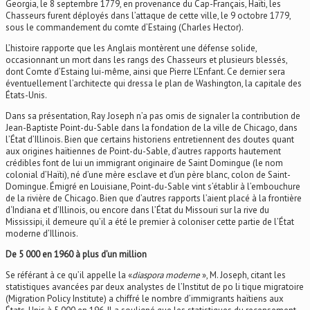
Georgia, le 8 septembre 1779, en provenance du Cap-Français, Haïti, les
Chasseurs furent déployés dans l’attaque de cette ville, le 9 octobre 1779,
sous le commandement du comte d’Estaing (Charles Hector).
L’histoire rapporte que les Anglais montèrent une défense solide,
occasionnant un mort dans les rangs des Chasseurs et plusieurs blessés,
dont Comte d’Estaing lui-même, ainsi que Pierre L’Enfant. Ce dernier sera
éventuellement l’architecte qui dressa le plan de Washington, la capitale des
États-Unis.
Dans sa présentation, Ray Joseph n’a pas omis de signaler la contribution de
Jean-Baptiste Point-du-Sable dans la fondation de la ville de Chicago, dans
l’État d’Illinois. Bien que certains historiens entretiennent des doutes quant
aux origines haïtiennes de Point-du-Sable, d’autres rapports hautement
crédibles font de lui un immigrant originaire de Saint Domingue (le nom
colonial d’Haïti), né d’une mère esclave et d’un père blanc, colon de Saint-
Domingue. Émigré en Louisiane, Point-du-Sable vint s’établir à l’embouchure
de la rivière de Chicago. Bien que d’autres rapports l’aient placé à la frontière
d‘Indiana et d’Illinois, ou encore dans l’État du Missouri sur la rive du
Mississipi, il demeure qu’il a été le premier à coloniser cette partie de l’État
moderne d’Illinois.
De 5 000 en 1960 à plus d’un million
Se référant à ce qu’il appelle la «
diaspora moderne
», M. Joseph, citant les
statistiques avancées par deux analystes de l’Institut de po li tique migratoire
(Migration Policy Institute) a chiffré le nombre d’immigrants haïtiens aux