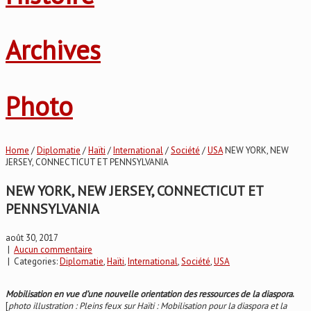
Archives
Photo
Home
/
Diplomatie
/
Haïti
/
International
/
Société
/
USA
NEW YORK, NEW
JERSEY, CONNECTICUT ET PENNSYLVANIA
NEW YORK, NEW JERSEY, CONNECTICUT ET
PENNSYLVANIA
août 30, 2017
|
Aucun commentaire
| Categories:
Diplomatie
,
Haïti
,
International
,
Société
,
USA
Mobilisation en vue d’une nouvelle orientation des ressources de la diaspora
.
[
photo illustration : Pleins feux sur Haïti : Mobilisation pour la diaspora et la