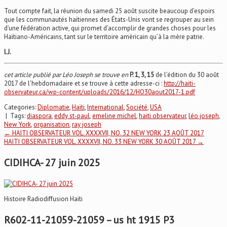
Tout compte fait, la réunion du samedi 25 août suscite beaucoup d’espoirs
que les communautés haïtiennes des États-Unis vont se regrouper au sein
d’une fédération active, qui promet d’accomplir de grandes choses pour les
Haïtiano-Américains, tant sur le territoire américain qu’à la mère patrie.
l.J.
cet article publié par Léo Joseph se trouve en
P. 1, 3, 15
de l’édition du 30 août
2017 de l’hebdomadaire et se trouve à cette adresse-ci :
http://haiti-
observateur.ca/wp-content/uploads/2016/12/HO30aout2017-1.pdf
Categories:
Diplomatie
,
Haïti
,
International
,
Société
,
USA
| Tags:
diaspora
,
eddy st-paul
,
emeline michel
,
haiti observateur
,
léo joseph
,
New York
,
organisation
,
ray joseph
Post
←
HAITI OBSERVATEUR VOL. XXXXVII, NO. 32 NEW YORK 23 AOÛT 2017
HAITI OBSERVATEUR VOL. XXXXVII, NO. 33 NEW YORK 30 AOÛT 2017
→
navigation
CIDIHCA- 27 juin 2025
Histoire Radiodiffusion Haïti
R602-11-21059-21059 – us ht 1915 P3