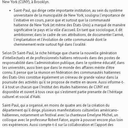
New York (CUNY), à Brooklyn.
Saint-Paul, qui dirige cette importante institution, au sein du système
universitaire de la municipalité de New York, souligna l’importance de
l’initiative en cours, parce que et surtout que la communauté
haïtienne de New York (et même des États-Unis) a marqué de manière
significative le pays et la ville d’accueil. En tant que sociologue, il dit
ambitionner, dans le cadre de ses attributions, de documenter l’arrivé,
l’implantation et l’évolution de cette communauté dont le
cheminement reste surtout figé dans l’oralité.
Selon Dr Saint-Paul, le riche héritage que charrie la nouvelle génération
d’intellectuels et de professionnels haïtiens retrouvés dans des postes de
responsabilité dans l’administration publique, dans le système éducatif, dans
les universités, aussi bien que dans le monde des affaires mérite d’être
connu. Il pense que la réunion en fédération des communautés haïtiennes
des États-Unis constitue également un créneau de grande valeur dans la
poursuite des activités qu’il se propose de mettre en œuvre. Aussi informe-t-
il à tout un chacun que l’Institut des études haïtiennes de CUNY est
disponible et ouvert à tous ceux qui s’estiment partie prenante de l’héritage
culturel et social d’Haïti.
Saint-Paul, qui a organisé, en moins de quatre ans de la création du
département qu’il dirige, plusieurs manifestations culturelles américano-
haïtiennes, notamment un festival avec la chanteuse Emelyne Michel, un
colloque avec le professeur Robert Faton, aspire à pousser encore plus loin
ces expériences. Aussi compte-t-il sur la collaboration et l’apport des