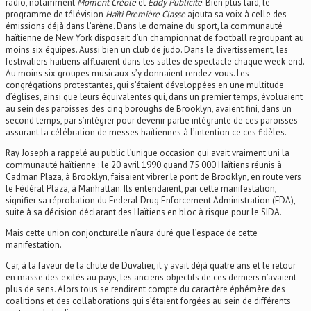
radio, notamment
Moment Créole
et
Eddy Publicité
. Bien plus tard, le
programme de télévision
Haïti Première Classe
ajouta sa voix à celle des
émissions déjà dans l’arène. Dans le domaine du sport, la communauté
haïtienne de New York disposait d’un championnat de football regroupant au
moins six équipes. Aussi bien un club de judo. Dans le divertissement, les
festivaliers haïtiens affluaient dans les salles de spectacle chaque week-end.
Au moins six groupes musicaux s’y donnaient rendez-vous. Les
congrégations protestantes, qui s’étaient développées en une multitude
d’églises, ainsi que leurs équivalentes qui, dans un premier temps, évoluaient
au sein des paroisses des cinq boroughs de Brooklyn, avaient fini, dans un
second temps, par s’intégrer pour devenir partie intégrante de ces paroisses
assurant la célébration de messes haïtiennes à l’intention ce ces fidèles.
Ray Joseph a rappelé au public l’unique occasion qui avait vraiment uni la
communauté haïtienne : le 20 avril 1990 quand 75 000 Haïtiens réunis à
Cadman Plaza, à Brooklyn, faisaient vibrer le pont de Brooklyn, en route vers
le Fédéral Plaza, à Manhattan. Ils entendaient, par cette manifestation,
signifier sa réprobation du Federal Drug Enforcement Administration (FDA),
suite à sa décision déclarant des Haïtiens en bloc à risque pour le SIDA.
Mais cette union conjoncturelle n’aura duré que l’espace de cette
manifestation.
Car, à la faveur de la chute de Duvalier, il y avait déjà quatre ans et le retour
en masse des exilés au pays, les anciens objectifs de ces derniers n’avaient
plus de sens. Alors tous se rendirent compte du caractère éphémère des
coalitions et des collaborations qui s’étaient forgées au sein de différents