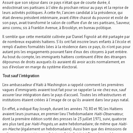
Assuré que son séjour dans ce pays n’était que de courte durée, il
endoctrinait ses partisans à l’idée du prochain retour au pays et la reprise de
leurs activités politiques. À cette fin, l’ancien candidat à la présidence, qui
était devenu président intérimaire, avant d’être chassé du pouvoir et exilé de
son pays, avait transformé le salon de coiffure d’un de ses partisans, Sauveur,
ainsi connu, sis à Franklin Avenue, à Brooklyn, en bureau politique.
Il semble que cette mentalité cultivée par Daniel Fignolé ait été partagée par
de nombreux expatriés haïtiens. S’ils ont fait inscrire leurs enfants à l’école et
rempli d’autres formalités liées à la résidence dans ce pays, ils n’ont pas pour
autant pris les engagements pouvant faire d’eux des citoyens à part entière.
Au bout du compte, les immigrants haïtiens continuent d’être des étrangers
dépourvus de droits auxquels ils auraient dû avoir accès normalement, en
sus d’évoluer en marge du système électoral.
Tout sauf l’intégration
L’ex-ambassadeur d’Haïti à Washington a rappelé comment les premières
vagues d’immigrants avaient tout fait pour se rappeler la vie chez eux, sauf
assurer leur intégration dans le pays d’accueil. Toutes les infrastructures et
institutions étaient créées à l’image de ce qu’ils avaient dans leur pays natal.
En effet, a indiqué Ray Joseph, durant les années 70, 80 et 90, les Haïtiens
avaient leurs journaux, en premier lieu l’hebdomadaire
Haïti-Observateur
,
dont la première édition sortit des presses le 23 juillet 1971, suivi, quatorze
ans plus tard, par
Haïti-Progrès,
un autre hebdomadaire
;
de même que
Haïti-
en-Marche
(également un hebdomadaire). Aussi bien que des émissions de