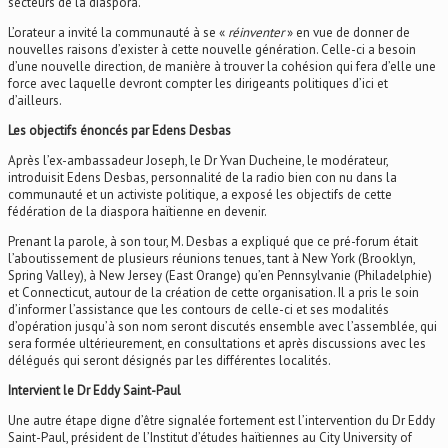
secteurs de la diaspora.
L’orateur a invité la communauté à se «
réinventer
» en vue de donner de
nouvelles raisons d’exister à cette nouvelle génération. Celle-ci a besoin
d’une nouvelle direction, de manière à trouver la cohésion qui fera d’elle une
force avec laquelle devront compter les dirigeants politiques d’ici et
d’ailleurs.
Les objectifs énoncés par Edens Desbas
Après l’ex-ambassadeur Joseph, le Dr Yvan Ducheine, le modérateur,
introduisit Edens Desbas, personnalité de la radio bien con nu dans la
communauté et un activiste politique, a exposé les objectifs de cette
fédération de la diaspora haïtienne en devenir.
Prenant la parole, à son tour, M. Desbas a expliqué que ce pré-forum était
l’aboutissement de plusieurs réunions tenues, tant à New York (Brooklyn,
Spring Valley), à New Jersey (East Orange) qu’en Pennsylvanie (Philadelphie)
et Connecticut, autour de la création de cette organisation. Il a pris le soin
d’informer l’assistance que les contours de celle-ci et ses modalités
d’opération jusqu’à son nom seront discutés ensemble avec l’assemblée, qui
sera formée ultérieurement, en consultations et après discussions avec les
délégués qui seront désignés par les différentes localités.
Intervient le Dr Eddy Saint-Paul
Une autre étape digne d’être signalée fortement est l’intervention du Dr Eddy
Saint-Paul, président de l’Institut d’études haïtiennes au City University of