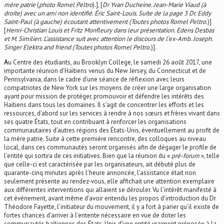
mère patrie
(
photo Romel Peltro
).], [
Dr Yvan Ducheine. Jean-Marie Viaud (à
droite) avec un ami non identifié. Éric Saint-Louis. Suite de la page 3 Dr. Eddy
Saint-Paul (à gauche) écoutant attentivement (Toutes photos Romel Peltro
.)]
[
Henri-Christian Louis et Fritz Monfleury dans leur présentation. Edens Desbas
et M. Similien. L’assistance suit avec attention le discours de l’ex-Amb. Joseph.
Singer Elektra and friend (Toutes photos Romel Peltro.
)]
.
A
u Centre des étudiants, au Brooklyn College, le samedi 26 août 2017, une
importante réunion d’Haïtiens venus du New Jersey, du Connecticut et de
Pennsylvania, dans le cadre d’une séance de réflexion avec leurs
compatriotes de New York sur les moyens de créer une large organisation
ayant pour mission de protéger, promouvoir et défendre les intérêts des
Haïtiens dans tous les domaines. Il s’agit de concentrer les efforts et les
ressources, d’abord sur les services à rendre à nos sœurs et frères vivant dans
ses quatre États, tout en contribuant à renforcer les organisations
communautaires d’autres régions des États-Unis, éventuellement au profit de
la mère patrie. Suite à cette première rencontre, des colloques au niveau
local, dans ces communautés seront organisés afin de dégager le profile de
l’entité qui sortira de ces initiatives. Bien que la réunion du «
pré-forum
», telle
que celle-ci est caractérisée par les organisateurs, ait débuté plus de
quarante-cinq minutes après l’heure annoncée, l’assistance était non
seulement présente au rendez-vous, elle affichait une attention exemplaire
aux différentes interventions qui allaient se dérouler. Vu l’intérêt manifesté à
cet événement, avant même d’avoir entendu les propos d’introduction du Dr
Théodore Fayette, l’initiateur du mouvement, il y a fort à parier qu’il existe de
fortes chances d’arriver à l’entente nécessaire en vue de doter les
communautés haïtiennes des États-Unis d’une entité vraiment préposée à la