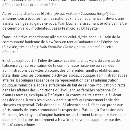
défense de leurs droits et intérêts.
Après que la chanteuse Elektra (
de son vrai nom Cassandra Joseph
) eut
entonné, tour à tour, les hymnes nationaux haïtien et américain, devant une
assistance figée au garde-à-vous, Yvan Ducheine, assumant le rôle de maître
de cérémonie, ou modérateur, passa le micro au Dr Fayette.
Dans une brève et pertinente allocution, celui-ci, très connu au sein de la
communauté haïtienne de New York en tant qu’animateur de l’émission
télévisée, très prisée, «
Haïti Première Classe
», situa l’objectif de cette
démarche.
En effet, expliqua-t-il, l’idée de lancer ces démarches vient du constat de
l’absence de représentation de la communauté haïtienne au sein des
administrations des villes d’accueil des différentes familles établies aux
États, dans tous les domaines d’activités, social, politique, administratif et des
affaires. Il souligna l’absence de sa représentation dans l’administration
politique municipale, locale et fédérale du fait de sa non-implication directe
dans les affaires des juridictions où évoluent les familles haïtienne. En
d’autres termes, expliqua le Dr Fayette, la communauté est tenue à l’écart
des décisions, à tous les niveaux administratifs qui concernent la vie des
citoyens en général. Cela donne lieu à l’absence des Haïtiens au processus
décisionnels de leurs communautés respectives. Puis que, à l’occasion des
élections, les citoyens d’origine haïtien ne, qui forment la majorité dans leurs
quartiers et régions, notamment à New York, se voient supplanter par des
élus d’autres ethnies.