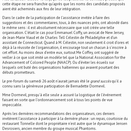
cette étape ne sera franchie qu’après que les noms des candidats proposés
aient été acheminés aux fins de leur intégration.
Dans le cadre de la participation de l’assistance invitée à faire des
suggestions et des commentaires, tous, à des nuances près, ont abondé dans
le même sens : il est absolument nécessaire que soit créée une telle
organisation. C’était le cas pour Emmanuel Coffy, un avocat de New Jersey,
de Jean-Marie Viaud et de Charles Tell Célestin de Philadelphie et d’un
assistant de Connecticut. Quand à M. Célestin, non seulement il croit d’ores et
déjà à la réussite de l’organisation, il encourage tout un chacun à s’inscrire à
cet effort. Au moins deux d’entre eux, surtout Me Coffey, ont suggéré de
veiller à ce que soit imité un modèle tel que la National Association for the
Advancement of Colored People (NAACP). Ou d’éviter les écueils sur
lesquels ont buté des organisations haïtiennes qui avaient pourtant des
débuts prometteurs.
Le pre-forum du samedi 26 août n’aurait jamais été le
grand succès
qu’il a
connu sans la généreuse participation de Bernadette Dormevil.
Mme Dormevil, presqu’à elle seule a assuré la logistique de l’événement
faisant en sorte que l’ordonnancement soit à tous les points de vue
impeccable.
Après les dernières recommandations des organisateurs, ces deniers
invitèrent l’assistance à participer à la dernière phase : un repas, courtoisie du
restaurant Tonnelle dont le propriétaire n’est autre que le dynamique Jensen
Desrosiers, ancien membre du groupe musical Phantoms.