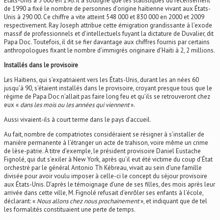
États-Unis à 5 000 en 196. Il a souligné que les statistiques du recensement
de 1990 a fixé le nombre de personnes d’origine haïtienne vivant aux États-
Unis à 290 00. Ce chiffre a vite atteint 548 000 et 830 000 en 2000 et 2009
respectivement. Ray Joseph attribue cette émigration grandissante à l’exode
massif de professionnels et d’intellectuels fuyant la dictature de Duvalier, dit
Papa Doc. Toutefois, il dit se fier davantage aux chiffres fournis par certains
anthropologues fixant le nombre d’immigrés originaire d’Haïti à 2, 2 millions.
Installés dans le provisoire
Les Haïtiens, qui s’expatriaient vers les États-Unis, durant les an nées 60
jusqu’à 90, s’étaient installés dans le provisoire, croyant presque tous que le
régime de Papa Doc n’allait pas faire long feu et qu’ils se retrouveront chez
eux «
dans les mois ou les années qui viennent
».
Aussi vivaient-ils à court terme dans le pays d’accueil.
Au fait, nombre de compatriotes considéraient se résigner à s’installer de
manière permanente à l’étranger un acte de trahison, voire même un crime
de lèse-patrie. À titre d’exemple, le président provisoire Daniel Eustache
Fignolé, qui dut s’exiler à New York, après qu’il eut été victime du coup d’État
orchestré par le général Antonio Th Kébreau, vivait au sein d’une famille
divisée pour avoir voulu imposer à celle-ci le concept du séjour provisoire
aux États-Unis. D’après le témoignage d’une de ses filles, des mois après leur
arrivée dans cette ville, M. Fignolé refusait d’enrôler ses enfants à l’école,
déclarant: «
Nous allons chez nous prochainement
», et indiquant que de tel
les formalités constituaient une perte de temps.