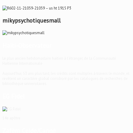
mikypsychotiquesmall
Haïti-Observateur
Le plus ancien hebdomadaire haïtien à l'étranger, de la Communauté
Haïtienne Internationale
Aujourd'hui, 53 ans plus tard, les crédits sont multiples à travers le monde, et
revêtent un caractère global corroboré par les catalogues de recherches de
bibliothèque universitaires.
EG Fidel
14e apôtre
Zafèm Ceide/Cangé