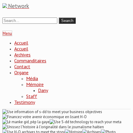
Network
Menu
Accueil
Accueil
Archives
Commanditaires
Contact
Organe
Média
Mémoire
Dany
Staff
Testimony