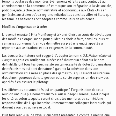
témoins oculaires des moindres événements et faits ayant contribué au
cheminement de la communauté et marqué son intégration à la vie sociale,
politique, intellectuelle, administrative et économique aux États-Unis en
générale, aussi bien qu‘aux régions individuelles dans les villes et États que
les familles haïtiennes ont adoptées comme lieux de résidence.
Modèles d’organisation à créer
Il revenait ensuite à Fritz Monfleury et à Henri-Christian Louis de développer
des modèles d’organisation pour guider les chois à faire, dans les jours et
semaines qui viennent, en vue de mettre sur pied une entité appelée à
répondre aux aspirations et aux exigences de la communauté.
Les deux présentateurs ont suggéré d’adopter le nom «
U.S. Haitian National
Congress
», tout en soulignant la nécessité d’ouvrir un débat sur le nom
définitif. Ils ont tous les deux insisté sur la nécessité de doter l’organisation
de mécanismes qui sont de nature à garantir la cohésion dans son
administration et la mise en place des gardes fous qui sauront assurer une
discipline rigoureuse dans la gestion et la stricte supervision des individus
appelés à en assurer le pilotage.
Les différentes personnalités qui ont participé à l’organisation de cette
réunion ont joué pleinement leur tôle. Aussi Joseph Florenal, a-t-il indiqué
les critères selon lesquels seront choisis les membres du comité. Une
responsabilité, dit-il, qui incombe ultimement aux colloques individuels qui
doivent avoir lieu au niveau local.
Plus tard, Jean-Claude Vaval jr, qui devait présenter le comité, a précisé que