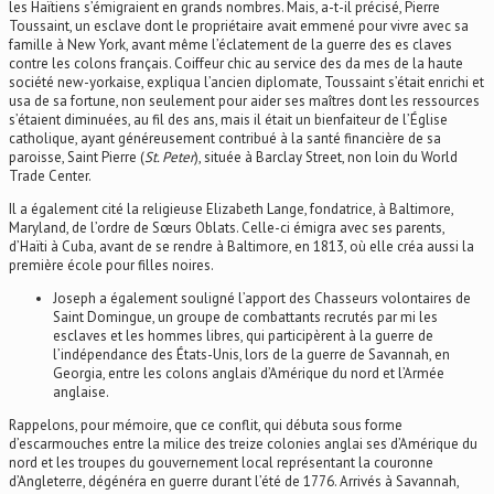
les Haïtiens s’émigraient en grands nombres. Mais, a-t-il précisé, Pierre
Toussaint, un esclave dont le propriétaire avait emmené pour vivre avec sa
famille à New York, avant même l’éclatement de la guerre des es claves
contre les colons français. Coiffeur chic au service des da mes de la haute
société new-yorkaise, expliqua l’ancien diplomate, Toussaint s’était enrichi et
usa de sa fortune, non seulement pour aider ses maîtres dont les ressources
s’étaient diminuées, au fil des ans, mais il était un bienfaiteur de l’Église
catholique, ayant généreusement contribué à la santé financière de sa
paroisse, Saint Pierre (
St. Peter
), située à Barclay Street, non loin du World
Trade Center.
Il a également cité la religieuse Elizabeth Lange, fondatrice, à Baltimore,
Maryland, de l’ordre de Sœurs Oblats. Celle-ci émigra avec ses parents,
d’Haïti à Cuba, avant de se rendre à Baltimore, en 1813, où elle créa aussi la
première école pour filles noires.
Joseph a également souligné l’apport des Chasseurs volontaires de
Saint Domingue, un groupe de combattants recrutés par mi les
esclaves et les hommes libres, qui participèrent à la guerre de
l’indépendance des États-Unis, lors de la guerre de Savannah, en
Georgia, entre les colons anglais d’Amérique du nord et l’Armée
anglaise.
Rappelons, pour mémoire, que ce conflit, qui débuta sous forme
d’escarmouches entre la milice des treize colonies anglai ses d’Amérique du
nord et les troupes du gouvernement local représentant la couronne
d’Angleterre, dégénéra en guerre durant l’été de 1776. Arrivés à Savannah,