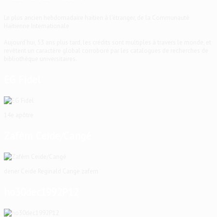
Le plus ancien hebdomadaire haïtien à l'étranger, de la Communauté
Haïtienne Internationale
Aujourd'hui, 53 ans plus tard, les crédits sont multiples à travers le monde, et
revêtent un caractère global corroboré par les catalogues de recherches de
bibliothèque universitaires.
EG Fidel
14e apôtre
Zafèm Ceide/Cangé
dener Ceide Reginald Cange zafem
ho30dec1992P12