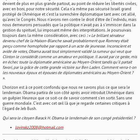
devient de plus en plus grande partout, au point de réduire les libertés civiles,
avec en boni, pour notre sécurité. Cela n’a même pas sécurisé Israël grand
protégé de l’Amérique et c’est la surenchère diplomatique tant avec cet allié,
qu’avec le Congrès. Nous n’avons rien contre le droit d’être de l’individu, mais
nous demeurons persuadés que la politique n’avait pas à s’immiscer dans la
gestion du spirituel, lui imposant même des interprétations. Je poursuivais
toujours dans la même considération, avec ceci
:
«
Le brillant sénateur
devenu chef de la Maison-Blanche savait probablement que Romney était
perçu comme homophobe par rapport à un acte de jeunesse. Inconscient et
avide de votes, Obama aurait tout simplement validé la rumeur qui veut que
Clinton le considérât comme un amateur en politique. Il aurait par ce geste, mis
en échec toute la diplomatie américaine au Moyen-Orient tandis qu’il partait
favori, par la grâce de cette grande victoire sur Ben Laden. Comment verra-t-on
les nouveaux époux et épouses de diplomates américains au Moyen-Orient ?
».
L’horizon est à ce point confondu que nous ne savons plus ce que sera le
lendemain. Obama partira de son côté après avoir introduit l’Amérique dans
un guêpier. Heureux que ce soit-ce de savoir comment s’en sortir. Sans une
guerre mondiale. C’est avec cet œil là que je regarde certaines critiques à
l’égard de Jeb Bush.
Qui sera le citoyen Barack H. Obama le lendemain de son congé présidentiel
?
lovinskz2008@hotmail.com