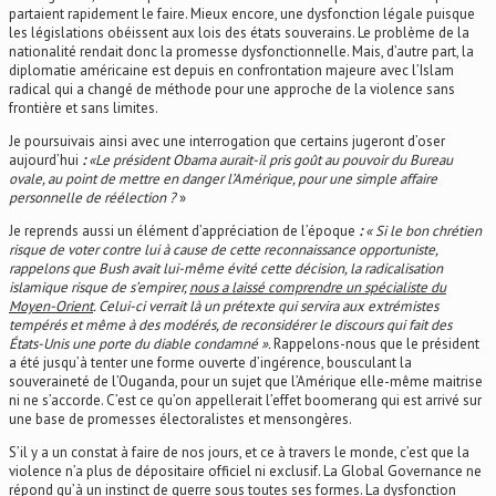
partaient rapidement le faire. Mieux encore, une dysfonction légale puisque
les législations obéissent aux lois des états souverains. Le problème de la
nationalité rendait donc la promesse dysfonctionnelle. Mais, d’autre part, la
diplomatie américaine est depuis en confrontation majeure avec l’Islam
radical qui a changé de méthode pour une approche de la violence sans
frontière et sans limites.
Je poursuivais ainsi avec une interrogation que certains jugeront d’oser
aujourd’hui
:
«
Le président Obama aurait-il pris goût au pouvoir du Bureau
ovale, au point de mettre en danger l’Amérique, pour une simple affaire
personnelle de réélection ?
»
Je reprends aussi un élément d’appréciation de l’époque
:
«
Si le bon chrétien
risque de voter contre lui à cause de cette reconnaissance opportuniste,
rappelons que Bush avait lui-même évité cette décision, la radicalisation
islamique risque de s’empirer,
nous a laissé comprendre un spécialiste du
Moyen-Orient
. Celui-ci verrait là un prétexte qui servira aux extrémistes
tempérés et même à des modérés, de reconsidérer le discours qui fait des
États-Unis une porte du diable condamné ».
Rappelons-nous que le président
a été jusqu’à tenter une forme ouverte d’ingérence, bousculant la
souveraineté de l’Ouganda, pour un sujet que l’Amérique elle-même maitrise
ni ne s’accorde. C’est ce qu’on appellerait l’effet boomerang qui est arrivé sur
une base de promesses électoralistes et mensongères.
S’il y a un constat à faire de nos jours, et ce à travers le monde, c’est que la
violence n’a plus de dépositaire officiel ni exclusif. La Global Governance ne
répond qu’à un instinct de guerre sous toutes ses formes. La dysfonction