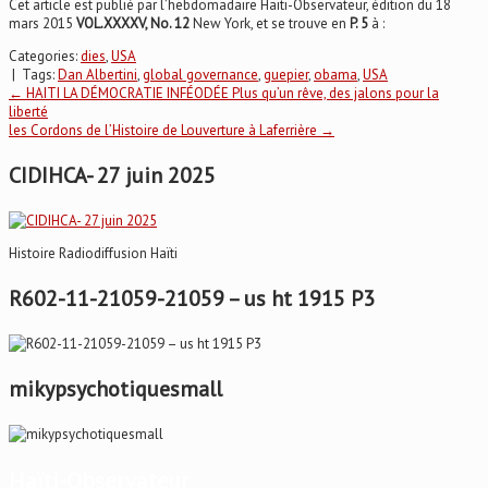
Cet article est publié par l’hebdomadaire Haïti-Observateur, édition du 18
mars 2015
VOL.XXXXV, No. 12
New York, et se trouve en
P. 5
à :
Categories:
dies
,
USA
| Tags:
Dan Albertini
,
global governance
,
guepier
,
obama
,
USA
Post
←
HAITI LA DÉMOCRATIE INFÉODÉE Plus qu’un rêve, des jalons pour la
liberté
les Cordons de l’Histoire de Louverture à Laferrière
→
navigation
CIDIHCA- 27 juin 2025
Histoire Radiodiffusion Haïti
R602-11-21059-21059 – us ht 1915 P3
mikypsychotiquesmall
Haïti-Observateur