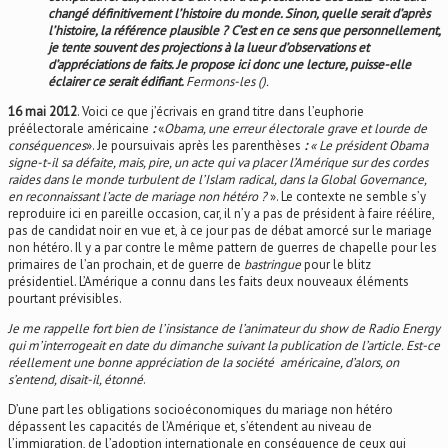
changé définitivement l’histoire du monde. Sinon, quelle serait d’après
l’histoire, la référence plausible ? C’est en ce sens que personnellement,
je tente souvent des projections à la lueur d’observations et
d’appréciations de faits. Je propose ici donc une lecture, puisse-elle
éclairer ce serait édifiant.
Fermons-les ().
16 mai 2012
. Voici ce que j’écrivais en grand titre dans l’euphorie
préélectorale américaine
:
«
Obama, une erreur électorale grave et lourde de
conséquences
». Je poursuivais après les parenthèses
:
«
Le président Obama
signe-t-il sa défaite, mais, pire, un acte qui va placer l’Amérique sur des cordes
raides dans le monde turbulent de l’Islam radical, dans la Global Governance,
en reconnaissant l’acte de mariage non hétéro ?
». Le contexte ne semble s’y
reproduire ici en pareille occasion, car, il n’y a pas de président à faire réélire,
pas de candidat noir en vue et, à ce jour pas de débat amorcé sur le mariage
non hétéro. Il y a par contre le même pattern de guerres de chapelle pour les
primaires de l’an prochain, et de guerre de
bastringue
pour le blitz
présidentiel. L’Amérique a connu dans les faits deux nouveaux éléments
pourtant prévisibles.
Je me rappelle fort bien de l’insistance de l’animateur du show de Radio Energy
qui m’interrogeait en date du dimanche suivant la publication de l’article. Est-ce
réellement une bonne appréciation de la société américaine, d’alors, on
s’entend, disait-il, étonné
.
D’une part les obligations socioéconomiques du mariage non hétéro
dépassent les capacités de l’Amérique et, s’étendent au niveau de
l’immigration, de l’adoption internationale en conséquence de ceux qui