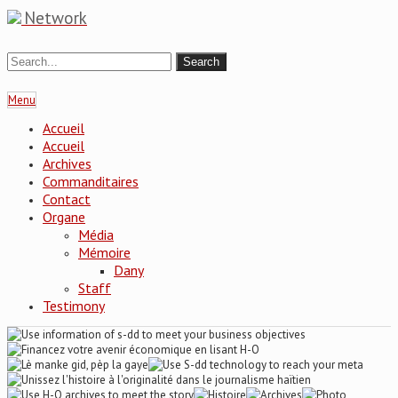
Network
Menu
Accueil
Accueil
Archives
Commanditaires
Contact
Organe
Média
Mémoire
Dany
Staff
Testimony