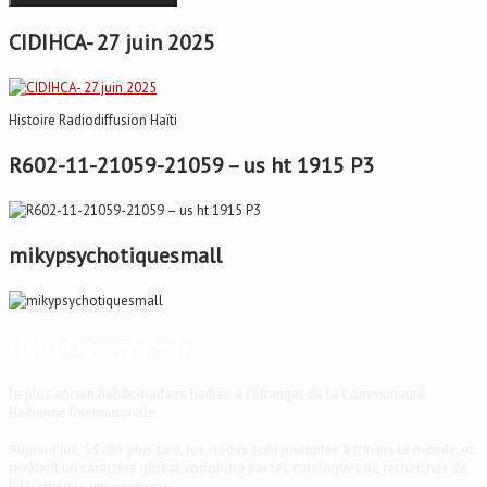
CIDIHCA- 27 juin 2025
Histoire Radiodiffusion Haïti
R602-11-21059-21059 – us ht 1915 P3
mikypsychotiquesmall
Haïti-Observateur
Le plus ancien hebdomadaire haïtien à l'étranger, de la Communauté
Haïtienne Internationale
Aujourd'hui, 53 ans plus tard, les crédits sont multiples à travers le monde, et
revêtent un caractère global corroboré par les catalogues de recherches de
bibliothèque universitaires.