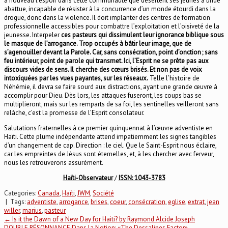
à nouveau l’espoir dans cette communauté que désertent ses jeunes à bride
abattue, incapable de résister à la concurrence d’un monde étourdi dans la
drogue, donc dans la violence. Il doit implanter des centres de formation
professionnelle accessibles pour combattre l’exploitation et l’oisiveté de la
jeunesse. Interpeler
ces pasteurs qui dissimulent leur ignorance biblique sous
le masque de l’arrogance. Trop occupés à bâtir leur image, que de
s’agenouiller devant la Parole. Car, sans consécration, point d’onction ; sans
feu intérieur, point de parole qui transmet. Ici, l’Esprit ne se prête pas aux
discours vides de sens. Il cherche des cœurs brisés. Et non pas de voix
intoxiquées par les vues payantes, sur les réseaux.
Telle l’histoire de
Néhémie, il devra se faire sourd aux distractions, ayant une grande œuvre à
accomplir pour Dieu. Dès lors, les attaques fuseront, les coups bas se
multiplieront, mais sur les remparts de sa foi, les sentinelles veilleront sans
relâche, c’est la promesse de l’Esprit consolateur.
Salutations fraternelles à ce premier quinquennat à l’œuvre adventiste en
Haïti. Cette plume indépendante attend impatiemment les signes tangibles
d’un changement de cap. Direction : le ciel. Que le Saint-Esprit nous éclaire,
car les empreintes de Jésus sont éternelles, et, à les chercher avec ferveur,
nous les retrouverons assurément.
Haïti-Observateur
/
ISSN: 1043-3783
Categories:
Canada
,
Haïti
,
JWM
,
Société
| Tags:
adventiste
,
arrogance
,
brises
,
coeur
,
consécration
,
eglise
,
extrat
,
jean
willer
,
marius
,
pasteur
Post
←
Is it the Dawn of a New Day for Haiti? by Raymond Alcide Joseph
DOUBLE RÉSONNANCE Dans la Notion: «The Dessalines Factor»
→