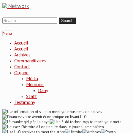
Network
Menu
Accueil
Accueil
Archives
Commanditaires
Contact
Organe
Média
Mémoire
Dany
Staff
Testimony