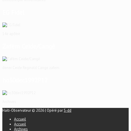
EG Fidel
14e apôtre
Zafèm Ceide/Cangé
dener Ceide Reginald Cange zafem
ho30dec1992P12
Archives
Haïti-Observateur © 2026 | Opéré par
S-dd
Accueil
Accueil
Archives