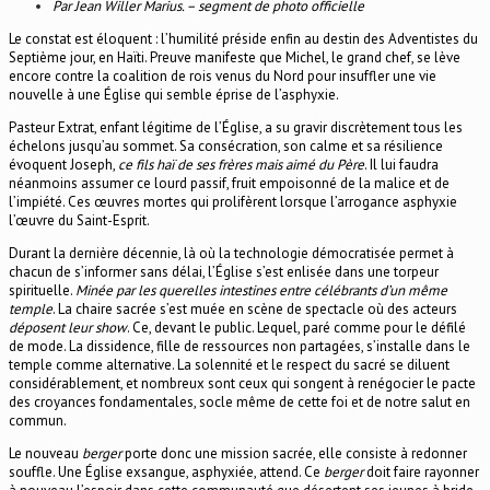
Par Jean Willer Marius. – segment de photo officielle
Le constat est éloquent : l’humilité préside enfin au destin des Adventistes du
Septième jour, en Haïti. Preuve manifeste que Michel, le grand chef, se lève
encore contre la coalition de rois venus du Nord pour insuffler une vie
nouvelle à une Église qui semble éprise de l’asphyxie.
Pasteur Extrat, enfant légitime de l’Église, a su gravir discrètement tous les
échelons jusqu’au sommet. Sa consécration, son calme et sa résilience
évoquent Joseph,
ce fils haï de ses frères mais aimé du Père
. Il lui faudra
néanmoins assumer ce lourd passif, fruit empoisonné de la malice et de
l’impiété. Ces œuvres mortes qui prolifèrent lorsque l’arrogance asphyxie
l’œuvre du Saint-Esprit.
Durant la dernière décennie, là où la technologie démocratisée permet à
chacun de s’informer sans délai, l’Église s’est enlisée dans une torpeur
spirituelle.
Minée par les querelles intestines entre célébrants d’un même
temple
. La chaire sacrée s’est muée en scène de spectacle où des acteurs
déposent leur show
. Ce, devant le public. Lequel, paré comme pour le défilé
de mode. La dissidence, fille de ressources non partagées, s’installe dans le
temple comme alternative. La solennité et le respect du sacré se diluent
considérablement, et nombreux sont ceux qui songent à renégocier le pacte
des croyances fondamentales, socle même de cette foi et de notre salut en
commun.
Le nouveau
berger
porte donc une mission sacrée, elle consiste à redonner
souffle. Une Église exsangue, asphyxiée, attend. Ce
berger
doit faire rayonner