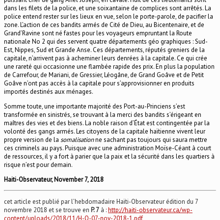
dans les filets de la police, et une soixantaine de complices sont arrêtés. La
police entend rester sur les lieux en vue, selon le porte-parole, de pacifier la
zone. L’action de ces bandits armés de Cité de Dieu, au Bicentenaire, et de
Grand’Ravine sont né fastes pour les voyageurs empruntant la Route
nationale No 2 qui des servent quatre départements géo graphiques : Sud-
Est, Nippes, Sud et Grande Anse. Ces départements, réputés greniers de la
capitale, n’arrivent pas à acheminer leurs denrées à la capitale. Ce qui crée
une rareté qui occasionne une flambée rapide des prix. En plus la population
de Carrefour, de Mariani, de Gressier, Léogâne, de Grand Goâve et de Petit
Goâve n’ont pas accès à la capitale pour s’approvisionner en produits
importés destinés aux ménages.
Somme toute, une importante majorité des Port-au-Princiens s’est
transformée en sinistrés, se trouvant à la merci des bandits s’érigeant en
maîtres des vies et des biens. La noble raison d’État est contingentée par la
volonté des gangs armés. Les citoyens de la capitale haïtienne vivent leur
propre version de la
somalisation
ne sachant pas toujours qui saura mettre
ces criminels au pays. Puisque avec une administration Moïse-Céant à court
de ressources, il y a fort à parier que la paix et la sécurité dans les quartiers à
risque n’est pour demain.
Haiti-Observateur, November 7, 2018
cet article est publié par l’hebdomadaire Haïti-Observateur édition du 7
novembre 2018 et se trouve en
P. 7
à :
http://haiti-observateur.ca/wp-
content/uploads/2018/11/H-O-07-nov-2018-1.pdf