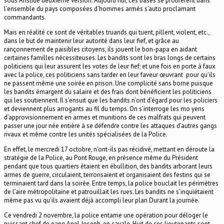
sous Aristide deuxième version. Aujourd’hui, ces bases se prolifèrent dans
l’ensemble du pays composées d‘hommes armés s’auto proclamant
commandants.
Mais en réalité ce sont de véritables truands qui tuent, pillent, violent, etc.,
dans le but de maintenir leur autorité dans leur fief, et grâce au
rançonnement de paisibles citoyens, ils jouent le bon-papa en aidant
certaines familles nécessiteuses. Les bandits sont les bras longs de certains
politiciens qui leur assurent les votes de leur fief; et une fois en porte à faux
avec la police, ces politiciens sans tarder en leur faveur œuvrant pour qu’ils
ne passent même une soirée en prison. Une complicité sans borne puisque
les bandits émargent du salaire et des frais dont bénéficient les politiciens
qui les soutiennent. Il s’ensuit que les bandits n’ont d’égard pour les policiers
et deviennent plus arrogants au fil du temps. On s’interroge les mo yens
d’approvisionnement en armes et munitions de ces malfrats qui peuvent
passer une jour née entière à se défendre contre les attaques d’autres gangs
rivaux et même contre les unités spécialisées de la Police.
En effet, le mercredi 17 octobre, n’ont-ils pas récidivé, mettant en déroute la
stratégie de la Police, au Pont Rouge, en présence même du Président
pendant que tous quartiers étaient en ébullition, des bandits arborant leurs
armes de guerre, circulaient, terrorisaient et organisaient des festins qui se
terminaient tard dans la soirée. Entre temps, la police bouclait les périmètres
de l’aire métropolitaine et patrouillait les rues. Les bandits ne s’inquiétaient
même pas vu qu’ils avaient déjà accompli leur plan Durant la journée.
Ce vendredi 2 novembre, la police entame une opération pour déloger le
puissant chef de gang Anel Joseph, en cavale. Huit de ces lieutenants sont