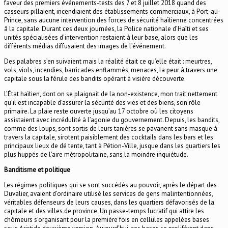
faveur des premiers événements-tests des 7 et 8 juillet 2018 quand des
casseurs pillaient, incendiaient des établissements commerciaux, à Port-au-
Prince, sans aucune intervention des forces de sécurité haïtienne concentrées
â la capitale. Durant ces deux journées, la Police nationale d’Haïti et ses
unités spécialisées d’intervention restaient à leur base, alors que les
différents médias diffusaient des images de l’événement.
Des palabres s’en suivaient mais la réalité était ce qu’elle était : meurtres,
vols, viols, incendies, barricades enflammés, menaces, la peur à travers une
capitale sous la férule des bandits opérant à visière découverte.
L’État haïtien, dont on se plaignait de la non-existence, mon trait nettement
qu’il est incapable d’assurer la sécurité des vies et des biens, son rôle
primaire. La plaie reste ouverte jusqu’au 17 octobre où les citoyens
assistaient avec incrédulité à l’agonie du gouvernement. Depuis, les bandits,
comme des loups, sont sortis de leurs tanières se pavanent sans masque à
travers la capitale, sirotent paisiblement des cocktails dans les bars et les
principaux lieux de dé tente, tant à Pétion-Ville, jusque dans les quartiers les
plus huppés de l’aire métropolitaine, sans la moindre inquiétude.
Banditisme et politique
Les régimes politiques qui se sont succédés au pouvoir, après le départ des
Duvalier, avaient d’ordinaire utilisé les services de gens malintentionnées,
véritables défenseurs de leurs causes, dans les quartiers défavorisés de la
capitale et des villes de province. Un passe-temps lucratif qui attire les
chômeurs s’organisant pour la première fois en cellules appelées bases