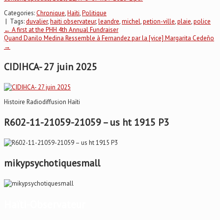
Categories:
Chronique
,
Haïti
,
Politique
| Tags:
duvalier
,
haiti observateur
,
leandre
,
michel
,
petion-ville
,
plaie
,
police
Post
←
A first at the PHH 4th Annual Fundraiser
Quand Danilo Medina Ressemble à Fernandez par la [vice] Margarita Cedeño
→
navigation
CIDIHCA- 27 juin 2025
Histoire Radiodiffusion Haïti
R602-11-21059-21059 – us ht 1915 P3
mikypsychotiquesmall
Haïti-Observateur