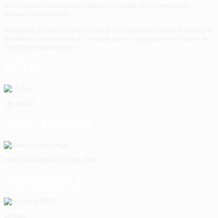
Le plus ancien hebdomadaire haïtien à l'étranger, de la Communauté
Haïtienne Internationale
Aujourd'hui, 53 ans plus tard, les crédits sont multiples à travers le monde, et
revêtent un caractère global corroboré par les catalogues de recherches de
bibliothèque universitaires.
EG Fidel
14e apôtre
Zafèm Ceide/Cangé
dener Ceide Reginald Cange zafem
ho30dec1992P12
Archives