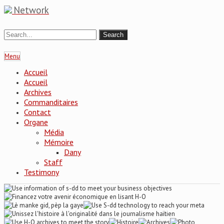
Network
Menu
Accueil
Accueil
Archives
Commanditaires
Contact
Organe
Média
Mémoire
Dany
Staff
Testimony