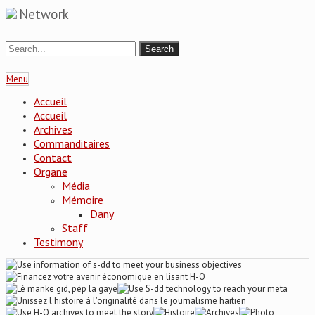
Network
Menu
Accueil
Accueil
Archives
Commanditaires
Contact
Organe
Média
Mémoire
Dany
Staff
Testimony