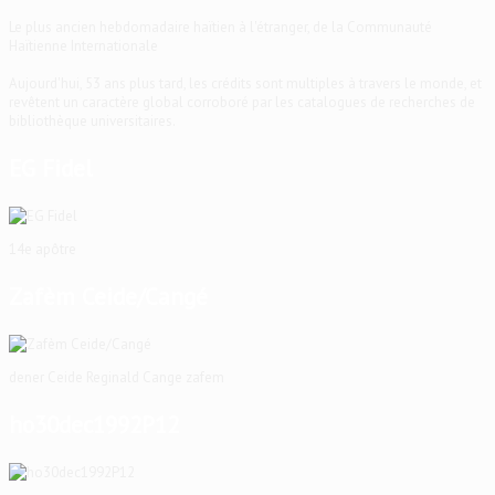
Le plus ancien hebdomadaire haïtien à l'étranger, de la Communauté
Haïtienne Internationale
Aujourd'hui, 53 ans plus tard, les crédits sont multiples à travers le monde, et
revêtent un caractère global corroboré par les catalogues de recherches de
bibliothèque universitaires.
EG Fidel
14e apôtre
Zafèm Ceide/Cangé
dener Ceide Reginald Cange zafem
ho30dec1992P12