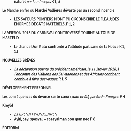
naturel
par Léo Joseph
. P. 1, 3
Le Marché en fer ou
Marché Vallières dévasté
par un second incendie
LES SAPEURS POMPIERS N’ONT PU CIRCONSCRIRE
LE FLÉAU; DES
ÉNORMES DÉGÂTS MATÉRIELS, P. 1, 2
LA VERSION 2018 DU CARNAVAL CONTROVERSÉ TOURNE AUTOUR DE
MARTELLY
Le char de Don Kato confronté à l’attitude partisane de la Police P. 1,
13
NOUVELLES BRÊVES
La déclaration puante du
président américain, le 11 janvier 2018, à
l’encontre des Haïtiens, des Salvadoriens et des
Africains continent
continue à
faire des vagues
. P. 1, 9
DÉVELOPPEMENT PERSONNEL
Les conséquences du
divorce sur le cœur (
suite et fin
)
par Rosie Bourget.
P. 4
Kreyòl
pa GRENN PWONMENNEN
Ayiti, peyi spesyal –
spesyalman pou gran nèg P. 6
ÉDITORIAL