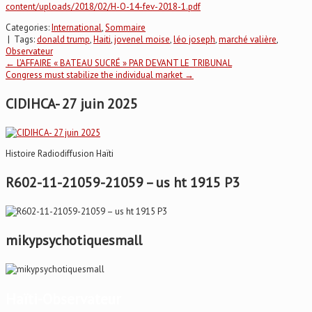
content/uploads/2018/02/H-O-14-fev-2018-1.pdf
Categories:
International
,
Sommaire
| Tags:
donald trump
,
Haiti
,
jovenel moise
,
léo joseph
,
marché valière
,
Observateur
Post
←
L’AFFAIRE « BATEAU SUCRÉ » PAR DEVANT LE TRIBUNAL
Congress must stabilize the individual market
→
navigation
CIDIHCA- 27 juin 2025
Histoire Radiodiffusion Haïti
R602-11-21059-21059 – us ht 1915 P3
mikypsychotiquesmall
Haïti-Observateur