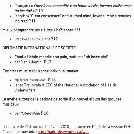
(français)
«
Conscience tranquille » ou bouleversée, Jovenel Moïse reste
un inculpé »
P. 10
(english)
“Clear conscience” or disturbed mind, Jovenel Moïse remains
indicted P. 11
Mieux comprendre les « élites » haïtiennes ! ! !
Par Yves Saint-Gérard
P. 12
DIPLOMATIE INTERNATIONALE ET SOCIÉTÉ
Charlie Hebdo mendie son pain, mais crie ‘ oh insécurité’
par Dan Albertini.
P. 13
Congress must stabilize the individual market
By Janet Trautwein *
P. 14
Janet Trautwein is CEO of the National Association of Health
Underwriters.
Le mythe autour de la période de sortie d’un nouvel album des groupes
musicaux
par Robert Noël
P. 16
cet article de l’édition du 14 février 2018, se trouve en P. 1, 3 de la version PDF,
à l’adresse suivante :
http://haiti-observateur.ca/wp-