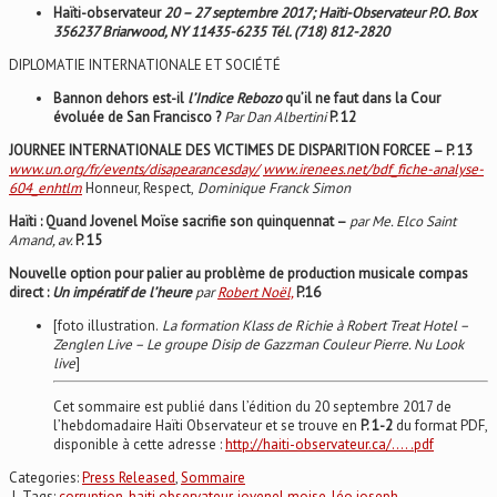
Haïti-observateur
20 – 27 septembre 2017; Haïti-Observateur P.O. Box
356237 Briarwood, NY 11435-6235 Tél. (718) 812-2820
DIPLOMATIE INTERNATIONALE ET SOCIÉTÉ
Bannon dehors est-il
l’Indice Rebozo
qu’il ne faut dans la Cour
évoluée de San Francisco ?
Par Dan Albertini
P. 12
JOURNEE INTERNATIONALE DES VICTIMES DE DISPARITION FORCEE – P. 13
www.un.org/fr/events/disapearancesday/
www.irenees.net/bdf_fiche-analyse-
604_enhtlm
Honneur, Respect,
Dominique Franck Simon
Haïti : Quand Jovenel Moïse sacrifie son quinquennat –
par
Me. Elco Saint
Amand, av.
P. 15
Nouvelle option pour palier au problème de production musicale compas
direct :
Un impératif de l’heure
par
Robert Noël,
P.16
[foto illustration.
La formation Klass de Richie à Robert Treat Hotel –
Zenglen Live – Le groupe Disip de Gazzman Couleur Pierre. Nu Look
live
]
Cet sommaire est publié dans l’édition du 20 septembre 2017 de
l’hebdomadaire Haïti Observateur et se trouve en
P. 1-2
du format PDF,
disponible à cette adresse :
http://haiti-observateur.ca/…. .pdf
Categories:
Press Released
,
Sommaire
| Tags:
corruption
,
haiti observateur
,
jovenel moise
,
léo joseph