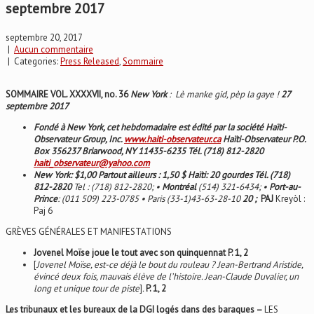
septembre 2017
septembre 20, 2017
|
Aucun commentaire
| Categories:
Press Released
,
Sommaire
SOMMAIRE VOL.
XXXXVII, no. 36
New York
:
Lè manke gid, pèp la gaye !
27
septembre 2017
Fondé à New York, cet hebdomadaire est édité par la société Haïti-
Observateur Group, Inc.
www.haiti-observateur.ca
Haïti-Observateur P.O.
Box 356237 Briarwood, NY 11435-6235 Tél. (718) 812-2820
haiti_observateur@yahoo.com
New York: $1,00 Partout ailleurs : 1,50 $ Haïti: 20 gourdes Tél. (718)
812-2820
Tel : (718) 812-2820; •
Montréal
(514) 321-6434; •
Port-au-
Prince
: (011 509) 223-0785 • Paris (33-1)43-63-28-10
20 ;
PAJ
Kreyòl :
Paj 6
GRÈVES GÉNÉRALES ET MANIFESTATIONS
Jovenel Moïse joue le tout avec son quinquennat
P. 1, 2
[
Jovenel Moïse, est-ce déjà le bout du rouleau ? Jean-Bertrand Aristide,
évincé deux fois, mauvais élève de l’histoire. Jean-Claude Duvalier, un
long et unique tour de piste
]
.
P. 1, 2
Les tribunaux et les bureaux de la DGI logés dans des baraques –
LES