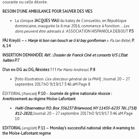
courante ou celle désirée.
BESOIN D’UNE AMBULANCE POUR SAUVER DES VIES
La clinique
JACQUES VIAU
du batey de Consuelito, en République
dominicaine, inaugurée le 6 mai 2016, commence à fonction…
Les
dons peuvent être adressés à
: ASSOCIATION HISPANIOLA DEBOUT
P.5
PÀJ Kreyòl –
«
Manje ki bon nan bouch se li ki bay
gonfleman
». Pa
Jan Bèbè;
P.
6, 14
INSERTION DEMANDÉE
Réf. : Dossier de Franck Ciné et consorts V/S L’Etat
haïtien
P.7
D’un ex-DG au DG, Résistez ! ! !
Par Mario Andresol.
P. 8
[foto illustration.
L’ex directeur général de la PNH
] ; Journal 20 – 27
septembre 2017:hO 9/19/17 3:46 aM Page 8
ÉDITORIAL (
francais
)
P. 10
–
Journée de grève nationale réussie :
Avertissement au régime Moïse-Lafontant
Haïti-Observateur P.O. Box 356237 Briarwood, NY 11435-6235 Tél. (718)
812-2820,
Journal 20 – 27 septembre 2017:hO 9/19/17 3:46 aM Page
10
EDITORIAL
(
english
)
P. 11 –
Monday’s successful national strike: A warning to
the Moïse-Lafontant regime