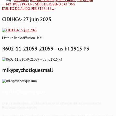
Post
←
MOTIVÉES PAR UNE SÉRIE DE REVENDICATIONS
D’UN EX-DG AU DG, RÉSISTEZ ! ! !
→
navigation
CIDIHCA- 27 juin 2025
Histoire Radiodiffusion Haïti
R602-11-21059-21059 – us ht 1915 P3
mikypsychotiquesmall
Haïti-Observateur
Le plus ancien hebdomadaire haïtien à l'étranger, de la Communauté
Haïtienne Internationale