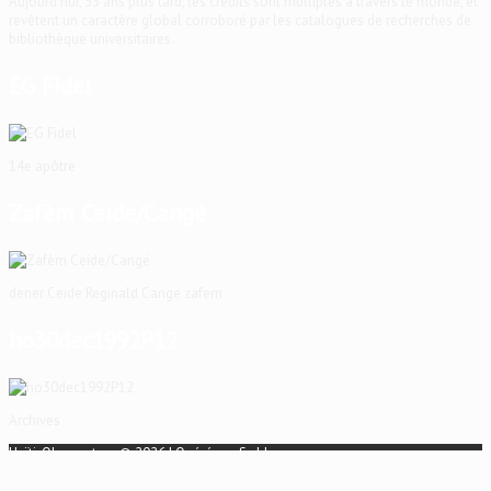
Aujourd'hui, 53 ans plus tard, les crédits sont multiples à travers le monde, et
revêtent un caractère global corroboré par les catalogues de recherches de
bibliothèque universitaires.
EG Fidel
14e apôtre
Zafèm Ceide/Cangé
dener Ceide Reginald Cange zafem
ho30dec1992P12
Archives
Haïti-Observateur © 2026 | Opéré par
S-dd
Accueil