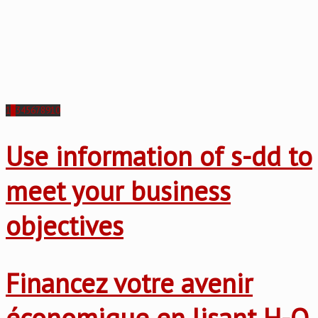
1
2
3
4
5
6
7
8
9
10
Use information of s-dd to
meet your business
objectives
Financez votre avenir
économique en lisant H-O