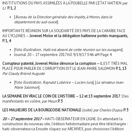
INSTITUTIONS DU PAYS ASSIMILÉES À LA POUBELLE PAR L’ÉTAT HAÏTIEN
par
LJ
P. 1, 2
[
Bureau de la Direction générale des impôts, à Moron, dans le
département du sud-ouest
]
.
IMPORTANTE RÉUNION SUR LA SOLIDARITÉ DES PAYS DE LA CARAÏBE FACE
AU CYCLONES –
Jovenel Moïse et la délégation haïtienne portés manquants,
P. 1, 4
[foto illustration.
Haiti est absent de cette réunion sur les ouragans
].
Journal 20 – 27 septembre 2017:hO 9/19/17 3:46 aM Page 4
Corrupteur patenté, Jovenel Moïse dénonce la corruption –
IL EST TRÈS MAL
PLACÉ POUR PARLER DE CORRUPTION DIT LE JEAN-MARIE SALOMON
P. 1, 13
Par Claudy Briend Auguste
[foto illustration.
Raynald Lubérice – Lucien Jura
], [
Le sénateur Jean-
Marie Salomon
]
.
LA SEMAINE EN VRAC LE COIN DE L’HISTOIRE – 12 et 13 septembre 2017 :
Des
manifestants en colère,
par Moun
P. 3
LES MALHEURS DE LA BOURGEOISIE NATIONALE
(suite)
par Charles Dupuy
P. 3
20 – 27 septembre 2017 –
HAITI-OBSERVATEUR EN LIGNE. En attendant la
construction du nouveau site, l’édition hebdomadaire peut être téléchargée :
haiti-observateur.ca Ensuite cliquez sur ARCHIVES, puis choisissez l’édition