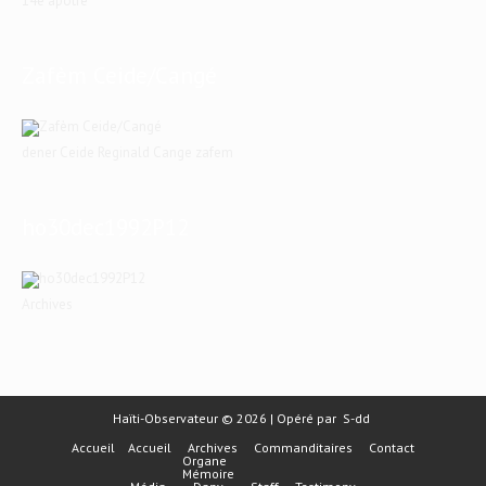
14e apôtre
Zafèm Ceide/Cangé
dener Ceide Reginald Cange zafem
ho30dec1992P12
Archives
Haïti-Observateur © 2026 | Opéré par
S-dd
Accueil
Accueil
Archives
Commanditaires
Contact
Organe
Mémoire