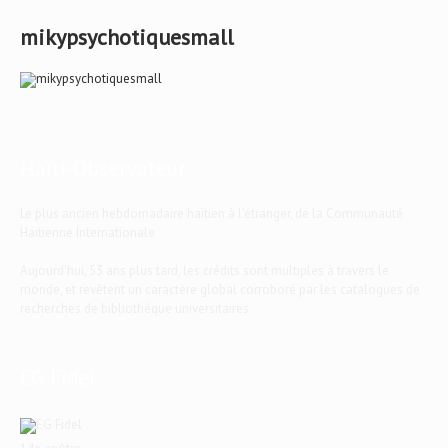
mikypsychotiquesmall
Haïti-Observateur
Le plus ancien hebdomadaire haïtien à l'étranger, de la Communauté
Haïtienne Internationale
Aujourd'hui, 53 ans plus tard, les crédits sont multiples à travers le
monde, et revêtent un caractère global corroboré par les catalogues de
recherches de bibliothèque universitaires.
EG Fidel