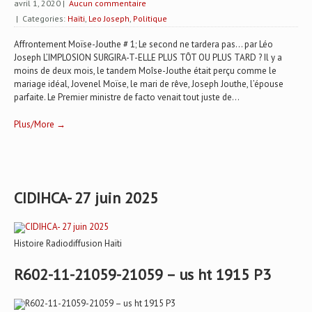
avril 1, 2020
|
Aucun commentaire
| Categories:
Haïti
,
Leo Joseph
,
Politique
Affrontement Moïse-Jouthe # 1; Le second ne tardera pas... par Léo
Joseph L’IMPLOSION SURGIRA-T-ELLE PLUS TÔT OU PLUS TARD ? Il y a
moins de deux mois, le tandem Moîse-Jouthe était perçu comme le
mariage idéal, Jovenel Moïse, le mari de rêve, Joseph Jouthe, l’épouse
parfaite. Le Premier ministre de facto venait tout juste de...
Plus/More →
CIDIHCA- 27 juin 2025
Histoire Radiodiffusion Haïti
R602-11-21059-21059 – us ht 1915 P3