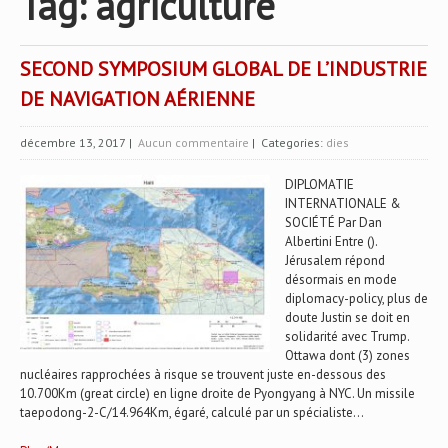
Tag: agriculture
SECOND SYMPOSIUM GLOBAL DE L’INDUSTRIE
DE NAVIGATION AÉRIENNE
décembre 13, 2017
|
Aucun commentaire
| Categories:
dies
DIPLOMATIE
INTERNATIONALE &
SOCIÉTÉ Par Dan
Albertini Entre ().
Jérusalem répond
désormais en mode
diplomacy-policy, plus de
doute Justin se doit en
solidarité avec Trump.
Ottawa dont (3) zones
nucléaires rapprochées à risque se trouvent juste en-dessous des
10.700Km (great circle) en ligne droite de Pyongyang à NYC. Un missile
taepodong-2-C/14.964Km, égaré, calculé par un spécialiste...