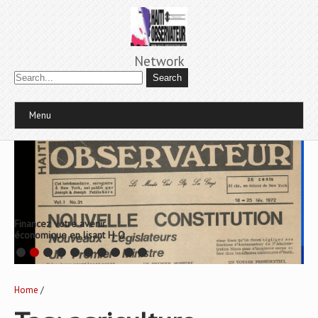
Network
Menu
Financez votre avenir
économique en lisant H-O
Home
/