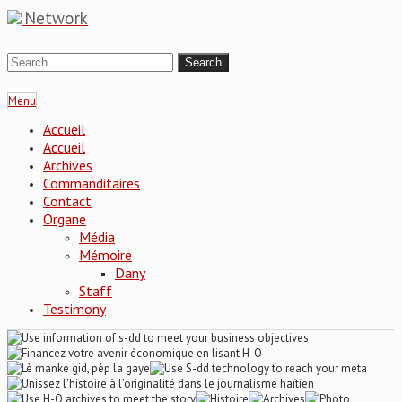
Network
Menu
Accueil
Accueil
Archives
Commanditaires
Contact
Organe
Média
Mémoire
Dany
Staff
Testimony