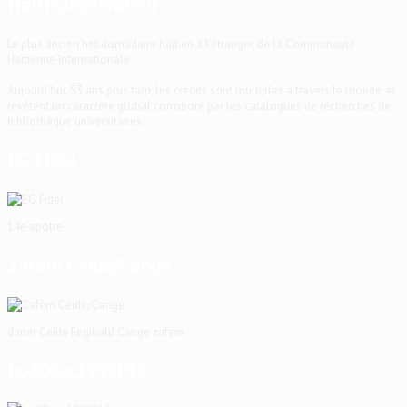
Haïti-Observateur
Le plus ancien hebdomadaire haïtien à l'étranger, de la Communauté
Haïtienne Internationale
Aujourd'hui, 53 ans plus tard, les crédits sont multiples à travers le monde, et
revêtent un caractère global corroboré par les catalogues de recherches de
bibliothèque universitaires.
EG Fidel
14e apôtre
Zafèm Ceide/Cangé
dener Ceide Reginald Cange zafem
ho30dec1992P12