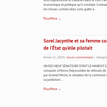
bois, euphémisme et flatteries dans le coin, l’a
économique et politique qu’il constate. Contrair
les choses comme elles sont, quitte à...
Plus/More →
Sorel Jacynthe et sa femme c
de l’État qu’elle pilotait
février 12, 2020
|
Aucun commentaire
| Categor
UN DES NEUF SÉNATEURS DONT LE MANDAT EST
conspués à Moron Dépossédée du véhicule de l’É
par Jovenel Moïse, le sénateur de la commune
sa juridiction...
Plus/More →