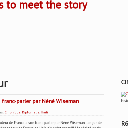
s to meet the story
ur
CI
n franc-parler par Nènè Wiseman
Hist
es:
Chronique
,
Diplomatie
,
Haïti
R6
eur de France a son franc-parler par Nènè Wiseman Langue de