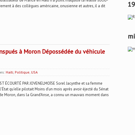
mbassadeur de France en Haïti n’a point maquillé la réalité socio-
19
ement à des collègues américaine, onusienne et autres, il a dit
mi
onspués à Moron Dépossédée du véhicule
ies:
Haïti
,
Politique
,
USA
 ÉCOURTÉ PAR JOVENELMOÏSE Sorel Jacynthe et sa femme
tat qu’elle pilotait Moins d’un mois après avoir éjecté du Sénat
 de Moron, dans la Grand’Anse, a connu un mauvais moment dans