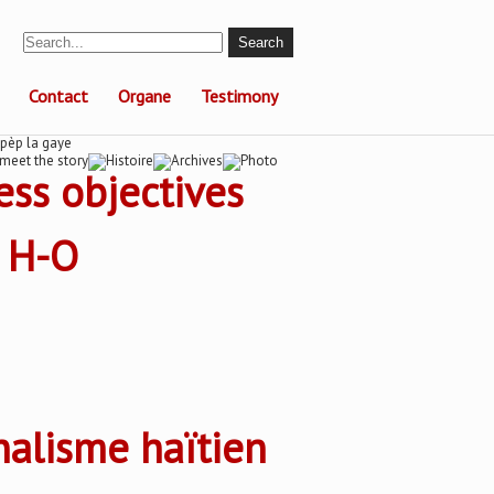
Contact
Organe
Testimony
ess objectives
t H-O
rnalisme haïtien