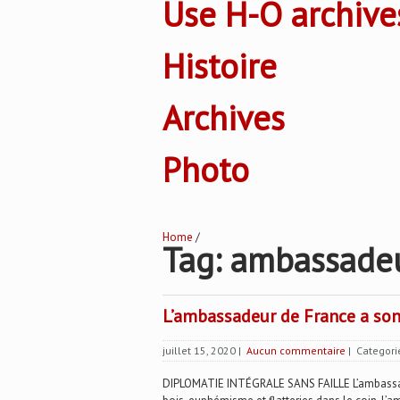
Use H-O archive
Histoire
Archives
Photo
Home
/
Tag: ambassade
L’ambassadeur de France a so
juillet 15, 2020
|
Aucun commentaire
| Categori
DIPLOMATIE INTÉGRALE SANS FAILLE L’ambassad