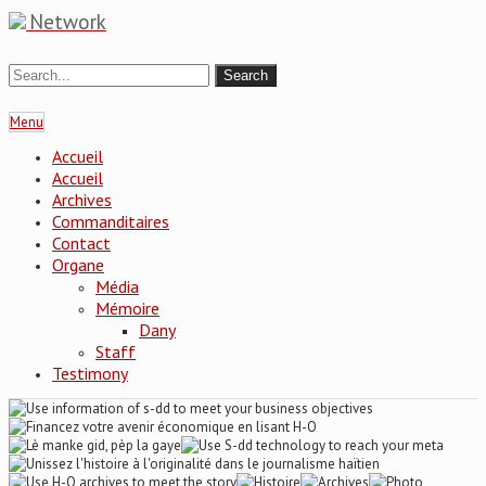
Network
Menu
Accueil
Accueil
Archives
Commanditaires
Contact
Organe
Média
Mémoire
Dany
Staff
Testimony