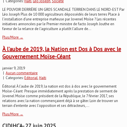
| Categories:
Haïti
,
Leo Joseph
,
Société
LE POUVOIR DERRIÈRE UN GROS SCANDALE TERRIEN DANS LE NORD-EST Par
Léo Joseph Plus de 10 000 agriculteurs dépossédés de leurs terres Place à
l’installation d’une entreprise mafieuse par Jovenel Moïse ? Les récentes
initiatives annoncées par le Premier ministre de facto Joseph Jouthe en
faveur de la relance de l’agriculture a plutôt l’allure de...
Plus/More →
À l’aube de 2019, la Nation est Dos à Dos avec le
Gouvernement Moïse-Céant
janvier 9, 2019
|
Aucun commentaire
| Categories:
Editorial
,
Haïti
Éditorial À l’aube de 2019, la nation est dos à dos avec le gouvernement
Moïse-Céant Presque immédiatement après la prestation de serment de
Jovenel Moïse comme président de la République, le 7 février 2017, ses
relations avec la nation commençaient déjà à se gâter. Loin de trouver un
terrain d’entente avec l’opposition et ses détracteurs,...
Plus/More →
CIDIHCA- 27 juin 2025