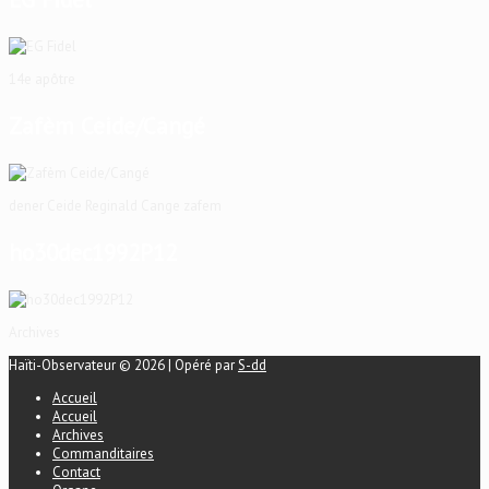
14e apôtre
Zafèm Ceide/Cangé
dener Ceide Reginald Cange zafem
ho30dec1992P12
Archives
Haïti-Observateur © 2026 | Opéré par
S-dd
Accueil
Accueil
Archives
Commanditaires
Contact