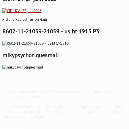
Histoire Radiodiffusion Haïti
R602-11-21059-21059 – us ht 1915 P3
mikypsychotiquesmall
Haïti-Observateur
Le plus ancien hebdomadaire haïtien à l'étranger, de la Communauté
Haïtienne Internationale
Aujourd'hui, 53 ans plus tard, les crédits sont multiples à travers le monde, et
revêtent un caractère global corroboré par les catalogues de recherches de
bibliothèque universitaires.
EG Fidel