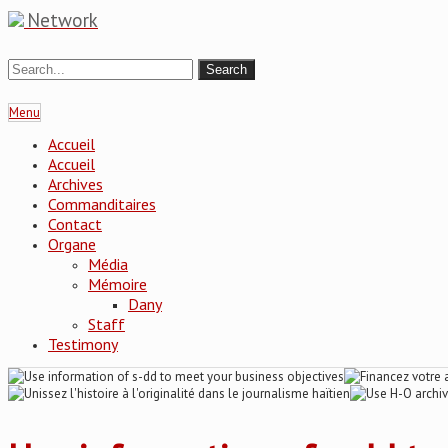
Network
Menu
Accueil
Accueil
Archives
Commanditaires
Contact
Organe
Média
Mémoire
Dany
Staff
Testimony