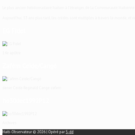
Le plus ancien hebdomadaire haïtien à l'étranger, de la Communauté Haïtienne
Aujourd'hui, 53 ans plus tard, les crédits sont multiples à travers le monde, et
EG Fidel
14e apôtre
Zafèm Ceide/Cangé
dener Ceide Reginald Cange zafem
ho30dec1992P12
Archives
Haïti-Observateur © 2026 | Opéré par
S-dd