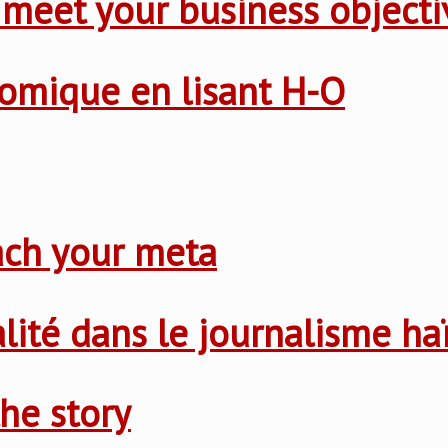
 meet your business objecti
nomique en lisant H-O
ach your meta
nalité dans le journalisme ha
he story