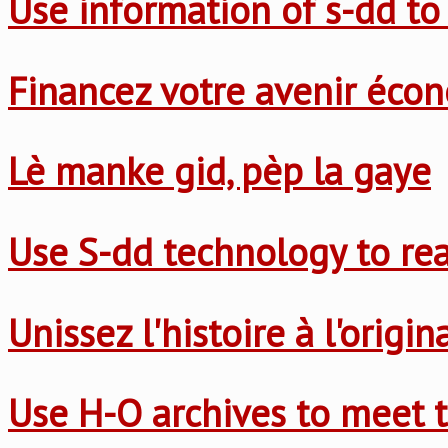
Use information of s-dd to
Financez votre avenir éco
Lè manke gid, pèp la gaye
Use S-dd technology to re
Unissez l'histoire à l'origi
Use H-O archives to meet t