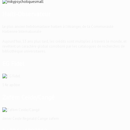
Haïti-Observateur
Le plus ancien hebdomadaire haïtien à l'étranger, de la Communauté
Haïtienne Internationale
Aujourd'hui, 53 ans plus tard, les crédits sont multiples à travers le monde, et
revêtent un caractère global corroboré par les catalogues de recherches de
bibliothèque universitaires.
EG Fidel
14e apôtre
Zafèm Ceide/Cangé
dener Ceide Reginald Cange zafem