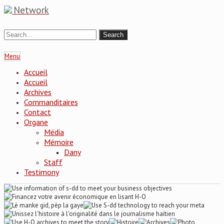
Network
Menu
Accueil
Accueil
Archives
Commanditaires
Contact
Organe
Média
Mémoire
Dany
Staff
Testimony