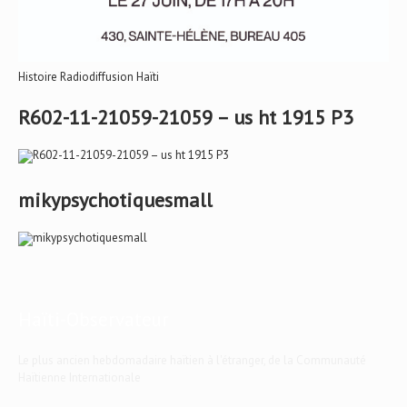
Histoire Radiodiffusion Haïti
R602-11-21059-21059 – us ht 1915 P3
mikypsychotiquesmall
Haïti-Observateur
Le plus ancien hebdomadaire haïtien à l'étranger, de la Communauté
Haïtienne Internationale