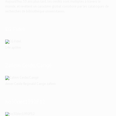
Aujourd'hui, 53 ans plus tard, les crédits sont multiples à travers le
monde, et revêtent un caractère global corroboré par les catalogues de
recherches de bibliothèque universitaires.
EG Fidel
14e apôtre
Zafèm Ceide/Cangé
dener Ceide Reginald Cange zafem
ho30dec1992P12