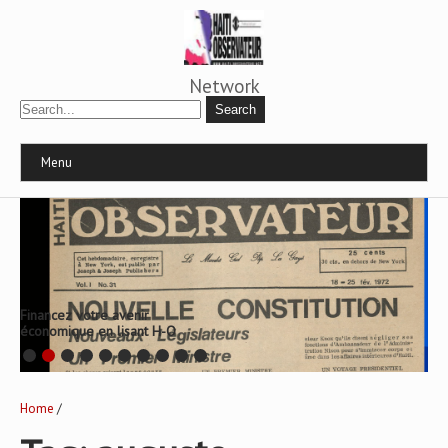
Network
Menu
Financez votre avenir
économique en lisant H-O
Home
/