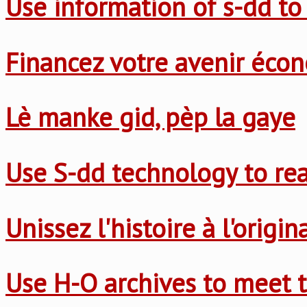
Use information of s-dd to
Financez votre avenir éco
Lè manke gid, pèp la gaye
Use S-dd technology to re
Unissez l'histoire à l'origi
Use H-O archives to meet t