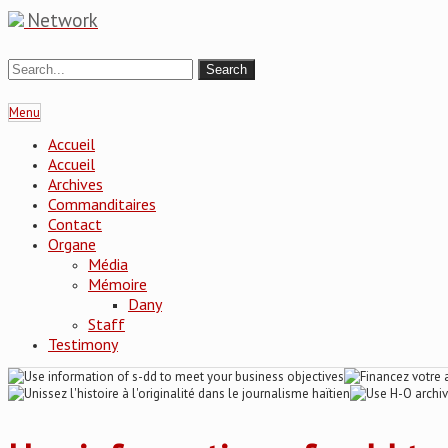
Network
Menu
Accueil
Accueil
Archives
Commanditaires
Contact
Organe
Média
Mémoire
Dany
Staff
Testimony