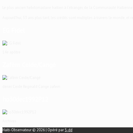
Le plus ancien hebdomadaire haïtien à l'étranger, de la Communauté Haïtienne
Aujourd'hui, 53 ans plus tard, les crédits sont multiples à travers le monde, et
EG Fidel
14e apôtre
Zafèm Ceide/Cangé
dener Ceide Reginald Cange zafem
ho30dec1992P12
Archives
Haïti-Observateur © 2026 | Opéré par
S-dd