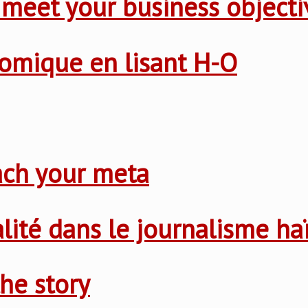
 meet your business objecti
nomique en lisant H-O
ach your meta
nalité dans le journalisme ha
he story