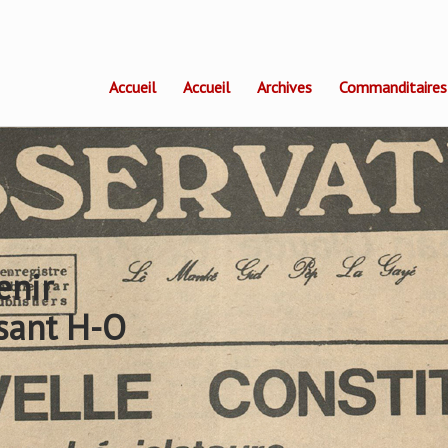
Accueil
Accueil
Archives
Commanditaires
enir
sant H-O