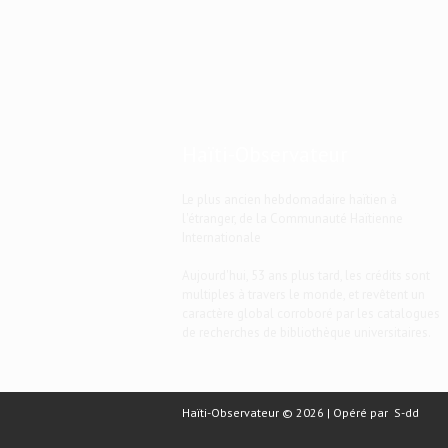
Haïti-Observateur
Le plus ancien hebdomadaire haïtien à
l'étranger, de la Communauté Haïtienne
Internationale
Aujourd'hui, 53 ans plus tard, les crédits sont
multiples à travers le monde, et revêtent un
caractère global corroboré par les catalogues
de recherches de bibliothèque universitaires.
Haïti-Observateur © 2026 | Opéré par
S-dd