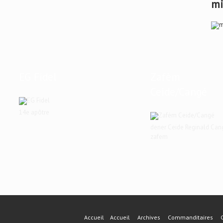
mi
EG Fidel
Zafèm
Ceide/Cangé
14e apôtre
dener Ceide Reginald Can
zafem
Accueil
Accueil
Archives
Commanditaires