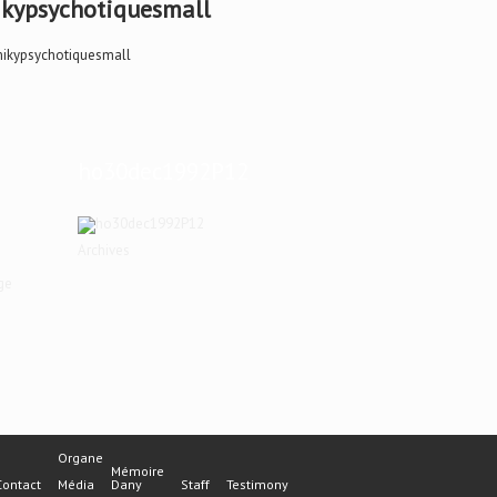
kypsychotiquesmall
ho30dec1992P12
Archives
ge
Organe
Mémoire
Contact
Média
Dany
Staff
Testimony