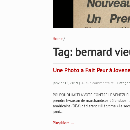
Home
/
Tag: bernard vie
Une Photo a Fait Peur à Joven
janvier 16, 2019
|
Aucun commentaire
| Categor
POURQUOI HAÏTI A VOTÉ CONTRE LE VENEZUELA ? U
prendre livraison de marchandises défendues… 
américains (OEA) déclarant « illégitime » le se
joint...
Plus/More →