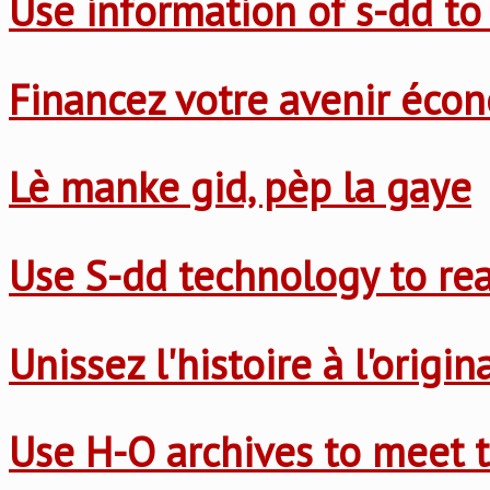
Use information of s-dd to
Financez votre avenir éco
Lè manke gid, pèp la gaye
Use S-dd technology to re
Unissez l'histoire à l'origi
Use H-O archives to meet t