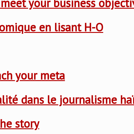
 meet your business objecti
nomique en lisant H-O
ach your meta
nalité dans le journalisme ha
he story