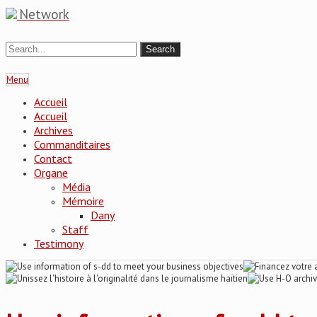
Network
Menu
Accueil
Accueil
Archives
Commanditaires
Contact
Organe
Média
Mémoire
Dany
Staff
Testimony