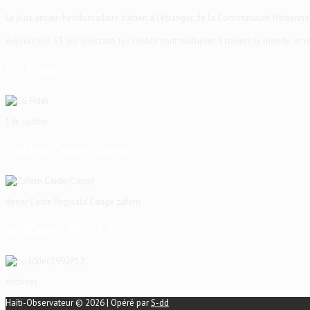
Le plus ancien hebdomadaire haïtien à l'étranger, de la Communauté Haïtienne
Aujourd'hui, 53 ans plus tard, les crédits sont multiples à travers le monde, et
EG Fidel
14e apôtre
Zafèm Ceide/Cangé
dener Ceide Reginald Cange zafem
ho30dec1992P12
Archives
Haïti-Observateur © 2026 | Opéré par
S-dd