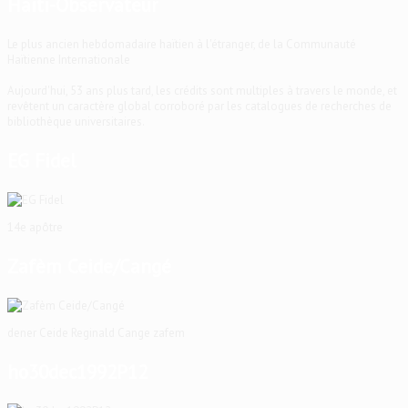
Haïti-Observateur
Le plus ancien hebdomadaire haïtien à l'étranger, de la Communauté
Haïtienne Internationale
Aujourd'hui, 53 ans plus tard, les crédits sont multiples à travers le monde, et
revêtent un caractère global corroboré par les catalogues de recherches de
bibliothèque universitaires.
EG Fidel
14e apôtre
Zafèm Ceide/Cangé
dener Ceide Reginald Cange zafem
ho30dec1992P12