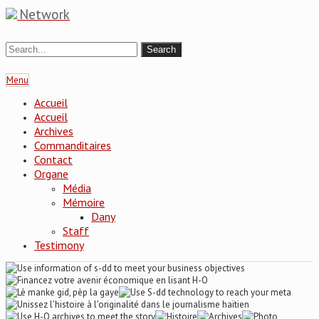
Network
Menu
Accueil
Accueil
Archives
Commanditaires
Contact
Organe
Média
Mémoire
Dany
Staff
Testimony