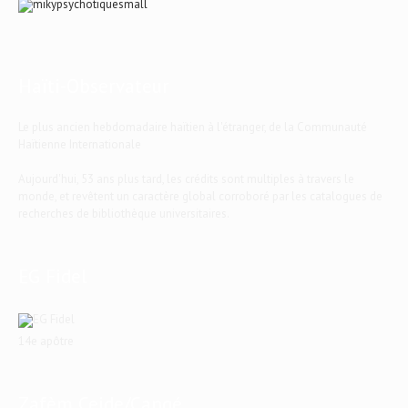
Haïti-Observateur
Le plus ancien hebdomadaire haïtien à l'étranger, de la Communauté
Haïtienne Internationale
Aujourd'hui, 53 ans plus tard, les crédits sont multiples à travers le
monde, et revêtent un caractère global corroboré par les catalogues de
recherches de bibliothèque universitaires.
EG Fidel
14e apôtre
Zafèm Ceide/Cangé