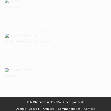
14e apôtre
Zafèm Ceide/Cangé
dener Ceide Reginald Cange zafem
ho30dec1992P12
Archives
Haïti-Observateur © 2026 | Opéré par
S-dd
Accueil
Accueil
Archives
Commanditaires
Contact