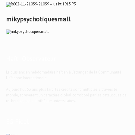
mikypsychotiquesmall
Haïti-Observateur
Le plus ancien hebdomadaire haïtien à l'étranger, de la Communauté
Haïtienne Internationale
Aujourd'hui, 53 ans plus tard, les crédits sont multiples à travers le
monde, et revêtent un caractère global corroboré par les catalogues de
recherches de bibliothèque universitaires.
EG Fidel