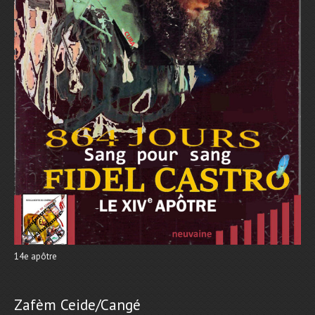
14e apôtre
Zafèm Ceide/Cangé