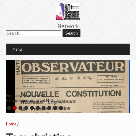
Network
Menu
Financez votre avenir
économique en lisant H-O
Home
/