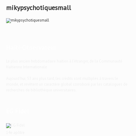
mikypsychotiquesmall
Haïti-Observateur
Le plus ancien hebdomadaire haïtien à l'étranger, de la Communauté
Haïtienne Internationale
Aujourd'hui, 53 ans plus tard, les crédits sont multiples à travers le
monde, et revêtent un caractère global corroboré par les catalogues de
recherches de bibliothèque universitaires.
EG Fidel
14e apôtre