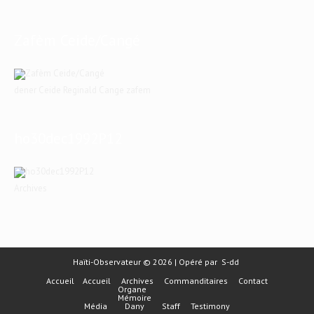
Zafèm Ceide/Cangé
dener Ceide Reginald Cange zafem
ho30dec1992P12
Archives
Haïti-Observateur © 2026 | Opéré par
S-dd
Accueil
Accueil
Archives
Commanditaires
Contact
Organe
Mémoire
Média
Dany
Staff
Testimony