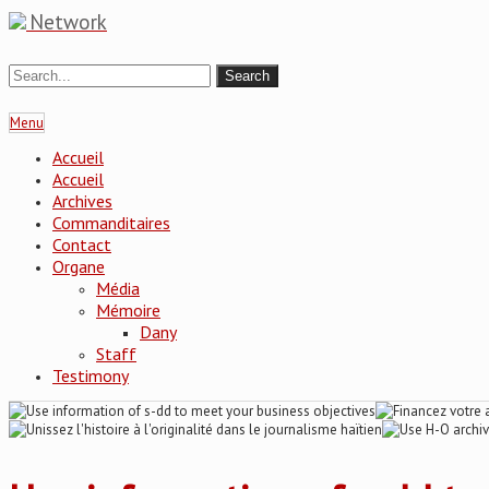
Network
Menu
Accueil
Accueil
Archives
Commanditaires
Contact
Organe
Média
Mémoire
Dany
Staff
Testimony