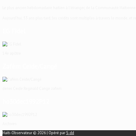
Le plus ancien hebdomadaire haïtien à l'étranger, de la Communauté Haïtienne
Aujourd'hui, 53 ans plus tard, les crédits sont multiples à travers le monde, et
EG Fidel
14e apôtre
Zafèm Ceide/Cangé
dener Ceide Reginald Cange zafem
ho30dec1992P12
Archives
Haïti-Observateur © 2026 | Opéré par
S-dd