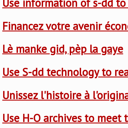
Use information of s-dd to
Financez votre avenir éco
Lè manke gid, pèp la gaye
Use S-dd technology to re
Unissez l'histoire à l'origi
Use H-O archives to meet t