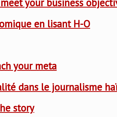
 meet your business objecti
nomique en lisant H-O
ach your meta
nalité dans le journalisme ha
he story