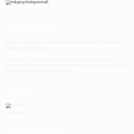
Haïti-Observateur
Le plus ancien hebdomadaire haïtien à l'étranger, de la Communauté
Haïtienne Internationale
Aujourd'hui, 53 ans plus tard, les crédits sont multiples à travers le
monde, et revêtent un caractère global corroboré par les catalogues de
recherches de bibliothèque universitaires.
EG Fidel
14e apôtre
Zafèm Ceide/Cangé