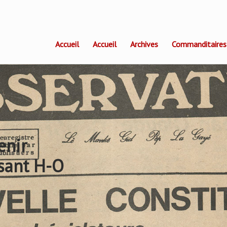
Accueil
Accueil
Archives
Commanditaires
enir
sant H-O