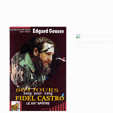
EG Fidel
Zafèm
Ceide/Cangé
dener Ceide Reginald Can
zafem