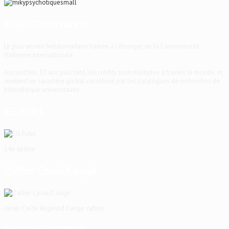
Haïti-Observateur
Le plus ancien hebdomadaire haïtien à l'étranger, de la Communauté
Haïtienne Internationale
Aujourd'hui, 53 ans plus tard, les crédits sont multiples à travers le monde, et
revêtent un caractère global corroboré par les catalogues de recherches de
bibliothèque universitaires.
EG Fidel
14e apôtre
Zafèm Ceide/Cangé
dener Ceide Reginald Cange zafem