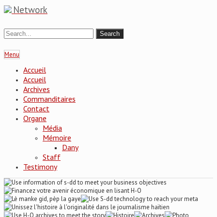
Network
Menu
Accueil
Accueil
Archives
Commanditaires
Contact
Organe
Média
Mémoire
Dany
Staff
Testimony