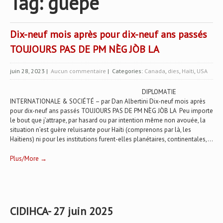
Tag: guepe
Dix-neuf mois après pour dix-neuf ans passés
TOUJOURS PAS DE PM NÈG JÒB LA
juin 28, 2023
|
Aucun commentaire
| Categories:
Canada
,
dies
,
Haïti
,
USA
DIPLOMATIE
INTERNATIONALE & SOCIÉTÉ – par Dan Albertini Dix-neuf mois après
pour dix-neuf ans passés TOUJOURS PAS DE PM NÈG JÒB LA Peu importe
le bout que j’attrape, par hasard ou par intention même non avouée, la
situation n’est guère reluisante pour Haïti (comprenons par là, les
Haïtiens) ni pour les institutions furent-elles planétaires, continentales,...
Plus/More →
CIDIHCA- 27 juin 2025