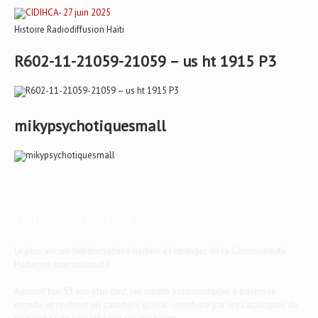
Histoire Radiodiffusion Haïti
R602-11-21059-21059 – us ht 1915 P3
mikypsychotiquesmall
Haïti-Observateur
Le plus ancien hebdomadaire haïtien à l'étranger, de la Communauté
Haïtienne Internationale
Aujourd'hui, 53 ans plus tard, les crédits sont multiples à travers le
monde, et revêtent un caractère global corroboré par les catalogues de