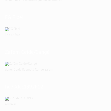
recherches de bibliothèque universitaires.
EG Fidel
14e apôtre
Zafèm Ceide/Cangé
dener Ceide Reginald Cange zafem
ho30dec1992P12
Archives