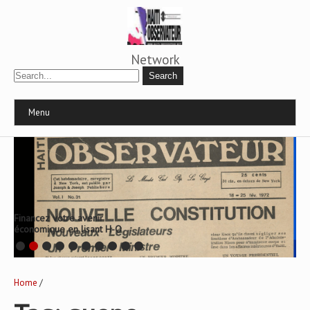
Network
Menu
Financez votre avenir
économique en lisant H-O
Home
/