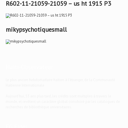
R602-11-21059-21059 – us ht 1915 P3
mikypsychotiquesmall
Haïti-Observateur
Le plus ancien hebdomadaire haïtien à l'étranger, de la Communauté
Haïtienne Internationale
Aujourd'hui, 53 ans plus tard, les crédits sont multiples à travers le
monde, et revêtent un caractère global corroboré par les catalogues de
recherches de bibliothèque universitaires.
EG Fidel