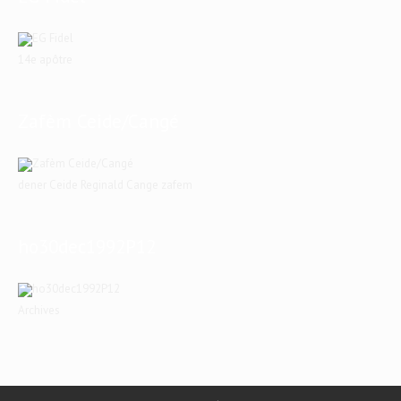
14e apôtre
Zafèm Ceide/Cangé
dener Ceide Reginald Cange zafem
ho30dec1992P12
Archives