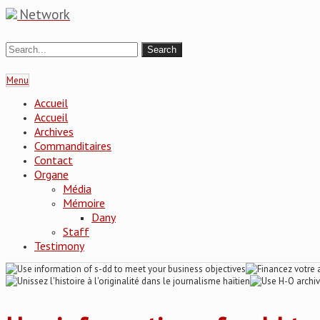
Network
Menu
Accueil
Accueil
Archives
Commanditaires
Contact
Organe
Média
Mémoire
Dany
Staff
Testimony