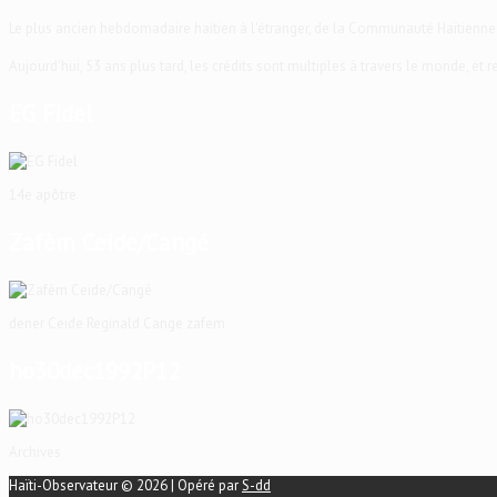
Le plus ancien hebdomadaire haïtien à l'étranger, de la Communauté Haïtienne
Aujourd'hui, 53 ans plus tard, les crédits sont multiples à travers le monde, et
EG Fidel
14e apôtre
Zafèm Ceide/Cangé
dener Ceide Reginald Cange zafem
ho30dec1992P12
Archives
Haïti-Observateur © 2026 | Opéré par
S-dd