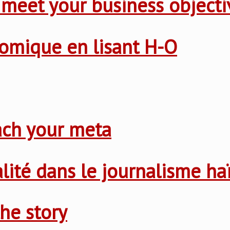
 meet your business objecti
nomique en lisant H-O
ach your meta
nalité dans le journalisme ha
he story