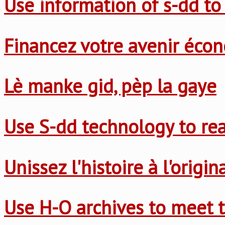
Use information of s-dd to
Financez votre avenir éco
Lè manke gid, pèp la gaye
Use S-dd technology to re
Unissez l'histoire à l'origi
Use H-O archives to meet t