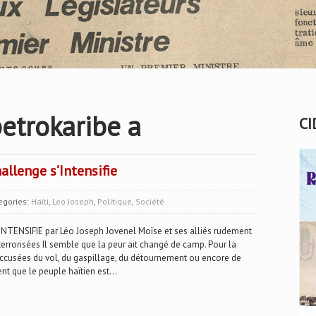
petrokaribe a
CI
allenge s’Intensifie
egories:
Haïti
,
Leo Joseph
,
Politique
,
Société
ENSIFIE par Léo Joseph Jovenel Moïse et ses alliés rudement
errorisées Il semble que la peur ait changé de camp. Pour la
accusées du vol, du gaspillage, du détournement ou encore de
t que le peuple haïtien est...