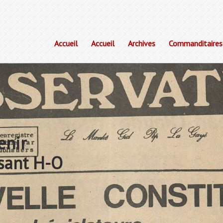
Accueil
Accueil
Archives
Commanditaires
enir
sant H-O