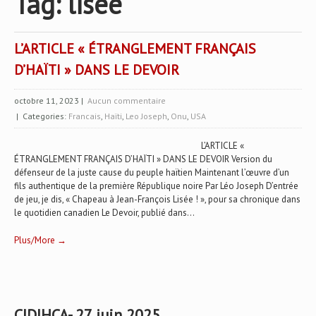
Tag: lisee
L’ARTICLE « ÉTRANGLEMENT FRANÇAIS
D’HAÏTI » DANS LE DEVOIR
octobre 11, 2023
|
Aucun commentaire
| Categories:
Francais
,
Haïti
,
Leo Joseph
,
Onu
,
USA
L’ARTICLE «
ÉTRANGLEMENT FRANÇAIS D’HAÏTI » DANS LE DEVOIR Version du
défenseur de la juste cause du peuple haïtien Maintenant l’œuvre d’un
fils authentique de la première République noire Par Léo Joseph D’entrée
de jeu, je dis, « Chapeau à Jean-François Lisée ! », pour sa chronique dans
le quotidien canadien Le Devoir, publié dans...
Plus/More →
CIDIHCA- 27 juin 2025