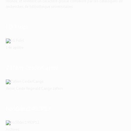
monde, et revêtent un caractère global corroboré par les catalogues de
recherches de bibliothèque universitaires.
EG Fidel
14e apôtre
Zafèm Ceide/Cangé
dener Ceide Reginald Cange zafem
ho30dec1992P12
Archives