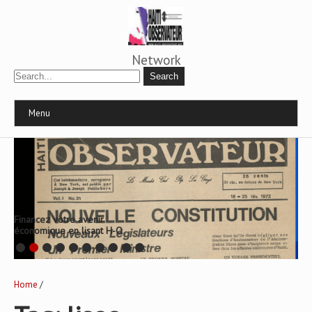
Network
Menu
Financez votre avenir
économique en lisant H-O
Home
/