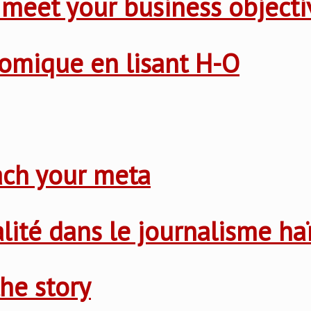
 meet your business objecti
nomique en lisant H-O
ach your meta
nalité dans le journalisme ha
he story