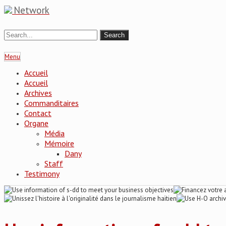
Network
Menu
Accueil
Accueil
Archives
Commanditaires
Contact
Organe
Média
Mémoire
Dany
Staff
Testimony