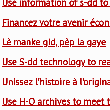
Use information of s-dd to
Financez votre avenir éco
Lè manke gid, pèp la gaye
Use S-dd technology to re
Unissez l'histoire à l'origi
Use H-O archives to meet t