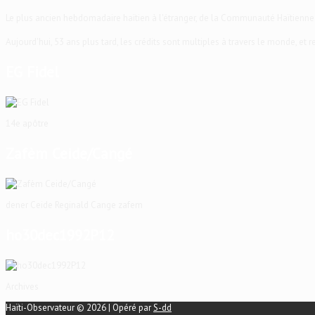
Le plus ancien hebdomadaire haïtien à l'étranger, de la Communauté Haïtienne
Aujourd'hui, 53 ans plus tard, les crédits sont multiples à travers le monde, et
EG Fidel
14e apôtre
Zafèm Ceide/Cangé
dener Ceide Reginald Cange zafem
ho30dec1992P12
Archives
Haïti-Observateur © 2026 | Opéré par
S-dd