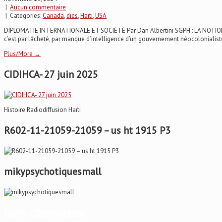
|
Aucun commentaire
| Categories:
Canada
,
dies
,
Haïti
,
USA
DIPLOMATIE INTERNATIONALE ET SOCIÉTÉ Par Dan Albertini SGPH : LA NOTION PAR L
c’est par lâcheté, par manque d’intelligence d’un gouvernement néocolonialiste 
Plus/More →
CIDIHCA- 27 juin 2025
Histoire Radiodiffusion Haïti
R602-11-21059-21059 – us ht 1915 P3
mikypsychotiquesmall
Haïti-Observateur